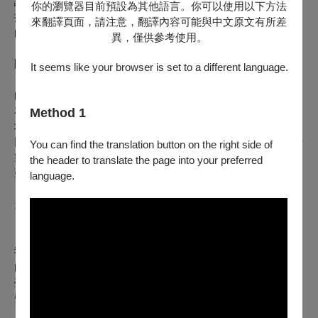
誼，並延續至今。唐天鳴老師於創立初期擔任藝術總監暨指
你的瀏覽器目前預設為其他語言。你可以使用以下方法
揮，並帶領直締友聲發想了不同系列的音樂會，也嘗試了多元
來翻譯頁面，請注意，翻譯內容可能與中文原文有所差
的音樂主題。其曾帶領團隊錄製劉志明神父聖樂專輯《禮頌
異，僅供參考使用。
Ⅳ》入圍了第28屆傳藝金曲獎【最佳宗教音樂專輯】獎，並率
團前往日本東京國際合唱比賽，榮獲混聲組銀賞。
It seems like your browser is set to a different language.
天鳴老師於2019年辭世後，直締友聲秉持著「以樂會友」
的精神，於周筱倩老師的帶領下，持續和許多團隊用歌聲交朋
友，製作《島嶼歌韻》、《友聲．耶誕》等節目，也曾參與多
Method 1
場聯合音樂會。我們相信音樂能帶來撫慰人心的力量，集結不
同團隊的能量，可以療癒更多觀眾的心靈。因此，2025的首場
You can find the translation button on the right side of
製作我們邀集了曾與天鳴老師合作的
the header to translate the page into your preferred
亞特愛樂合唱團
language.
、
天生歌手
一同演出。
在這場音樂會中，我們將各自以歌聲詠唱天鳴老師曾帶給
我們的合唱精神，也將邀請翁佳芬教授帶領團隊一同演唱經典
的中文藝術歌曲〈上山〉、〈你的夢〉、〈城南送別〉，並於
臺北場演出佛瑞的安魂曲《Requiem, op.48》，用最美好的歌
聲展現團隊間的友情。
誠摯邀請所有喜愛合唱及直締友聲的朋友們蒞臨聆賞我們