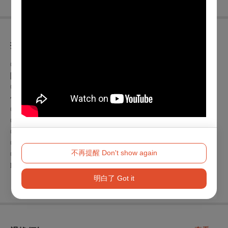
折扣方案
◎身心障礙人士及陪同者1名購票5折優待，入場時應出示身心
障礙手冊，陪同者與身障者需同時入場
◎年滿65歲(含)以上長者可享5折優待，入場時請出示有效證
件
◎兩廳院會員85折
◎衛武營會員8折
◎團體票：20張(含)以上8折
◎
8折，需
直締友聲專屬
輸入優惠代碼
不再提醒 Don't show again
◎其餘優惠請洽粉絲專頁：
https://www.facebook.com/langeracqcantus/
明白了 Got it