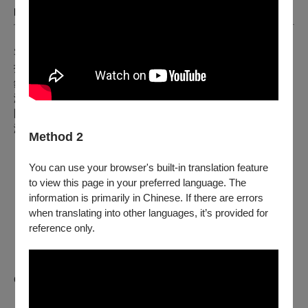
的歌聲，期待於音樂會現場和大家相約，以樂會友。
【演出團隊】
客席指揮｜
翁佳芬
指揮｜
周筱倩 潘國慶
鋼琴｜
施智筌 張鉯雯 許溎芳（高雄場）
演唱｜
直締友聲室內合唱團 亞特愛樂合唱團 天生歌手合唱
團（高雄場）
演奏｜
直聲亞樂節慶樂團
Method 2
【演出曲目】
You can use your browser's built-in translation feature
〈O Magnum Mysterium〉Tomás Luis de Victoria
to view this page in your preferred language. The
〈きみ歌えよ〉詩｜谷川 俊太郎 曲｜信長 貴富
information is primarily in Chinese. If there are errors
〈Ubi Caritas〉Ola Gjeilo
when translating into other languages, it’s provided for
〈世界恬靜落來的時〉詩｜向陽 曲｜石青如
reference only.
〈你的夢〉詩｜徐訏 曲｜林聲翕
〈上山〉詩｜胡適 曲｜趙元任 編曲｜李抱忱
〈城南送別〉詩｜李叔同、林海音 曲｜John Pond
Ordway、周鑫泉
《Requiem, op. 48》 Gabriel Urbain Fauré