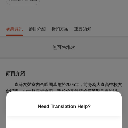
購票資訊
節目介紹
折扣方案
重要須知
無可售場次
節目介紹
直締友聲室內合唱團草創於2005年，前身為大直高中校友
合唱團，由一群喜愛合唱、樂於分享音樂的畢業學長姐所組
成，至今已近20載。20年的歲月是個不算長的日子，但在這個
小小的合唱園地裡，也有著不少的經歷。直締友聲2025年的製
Need Translation Help?
作中，我們將要用歌聲來和大家分享故事。
《直聲亞樂》，起源於七年前的演出合作，由前藝術總監
唐天鳴老師牽成，締結了直締友聲和亞特愛樂合唱團的深厚情