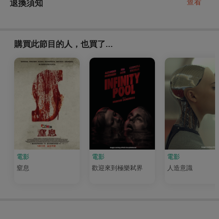
查看
退換須知
購買此節目的人，也買了...
電影
電影
電影
窒息
歡迎來到極樂弒界
人造意識