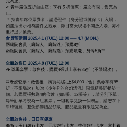
完為止。
✔
青年席位五折自由座：享有 5 折優惠；席次有限，售完為
止。
＊ 持青年席位票券者，請憑證件（身分證或健保卡）入場，
如無法出示相符證件之觀眾，節目當天現場不開放入場、亦不
進行退／換票。
會員預購期 2025.4.1 (TUE.) 12:00 ── 4.7 (MON.)
兩廳院會員（廳院人、廳院迷）預購8折
兩廳院會員（廳院人、廳院迷）預購敬老、身障5折**
全面啟售日 2025.4.8 (TUE.) 12:00
🦓 斑馬套票：啟售後，購買4張以上享有85折（不限場次）。
老虎套票：啟售後，購買4張以上$4,800（含）票券享有85
🐯
折（不限場次）加贈《少年Pi的奇幻漂流》限量精美野餐墊一
個。若購買張數為4的倍數（如8張、12張等），請分別下單，
每筆訂單將視為一組套票，一組套票兌換一個贈品。請您在下
單時留意，避免影響贈品領取。贈品數量有限送完為止。
全面啟售後．日日享優惠
95折：玉山銀行卡友、
元大
銀行卡友
、
中信
銀行卡友
、富邦
銀