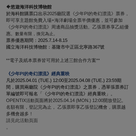
🐠
悠遊海洋科技博物館
於海科館購票口出示
2025廳院選《少年PI的奇幻漂流》票券，
即可享主題館免費入場+海洋劇場全票半價優惠，並可參加
《少年PI的奇幻漂流》周邊商品抽獎活動。乙張票券享乙組優
惠。
數量有限，換完為止。
票券優惠期間：2025.7.14-8.15
國立海洋科技博物館：基隆市中正區北寧路367號
**電子及紙本票券皆可用於上述
三
館合作方案**
《少年PI的奇幻漂流》經典重映
凡於2025.04.01 (TUE.) 12:00至2025.04.08 (TUE.) 23:59期
間，購買兩廳院《少年PI的奇幻漂流》之票券，憑單張票券訂
單編號即可報名「《少年PI的奇幻漂流》經典重映」。
OPENTIX
頁面將於2025.04.14 (MON.) 12:00開放登記。
活動
名額有限，登記完為止，
乙張票即享乙張登記機會
，購票越
多機會越多！
請見此活動頁面
。