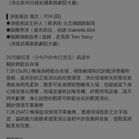
（演出前30分鐘於國家戲劇院大廳）
▌演後座談 場次：7/24 (四)
⚉演後座談主持人 ​ | 蔡易衛 台北偶戲館館長
⚉隨團導演 ​ | 蓋布莉拉．伯德 Gabriella Bird
⚉隨團偶戲指導 | 湯姆．史塔西 Tom Stacy
（演後於國家戲劇院大廳）
2025廳院選《少年PI的奇幻漂流》易讀本
關於輕鬆自在場
7.20 (SUN.) 晚場為輕鬆自在場，移除劇場制式的觀演禮儀和
規範，提供別於正規演出的欣賞環境，演出現場燈光與聲音效
果較為明亮柔和，觀眾可依身體狀態離席入場，也能就當下身
心情況發出聲響，現場並備有抗噪耳機、紓壓球等設備，讓不
同年齡層、身心狀態的觀眾可輕鬆自在的觀賞演出。
關於情境字幕服務
7.26 (SAT.) 晚場提供
情境字幕服務，透過現場投影之文字描
述，協助聽力困難者感受演出過程中的音樂與音效，使觀賞經
驗更加完整。