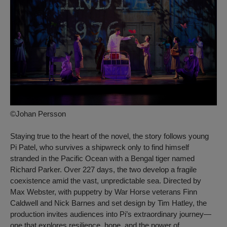
©Johan Persson
Staying true to the heart of the novel, the story follows young
Pi Patel, who survives a shipwreck only to find himself
stranded in the Pacific Ocean with a Bengal tiger named
Richard Parker. Over 227 days, the two develop a fragile
coexistence amid the vast, unpredictable sea. Directed by
Max Webster, with puppetry by
War Horse
veterans Finn
Caldwell and Nick Barnes and set design by Tim Hatley, the
production invites audiences into Pi’s extraordinary journey—
one that explores resilience, hope, and the power of