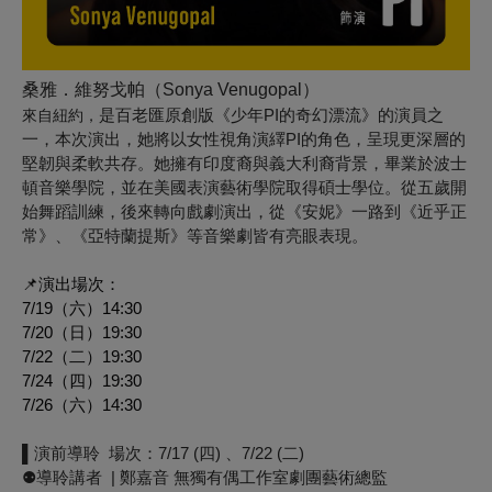
桑雅．維努戈帕（Sonya Venugopal）
是百老匯原創版《少年PI的奇幻漂流》的演員之
來自紐約，
一，本次演出，她將以女性視角演繹PI的角色，呈現更深層的
堅韌與柔軟共存。她擁有印度裔與義大利裔背景，畢業於波士
頓音樂學院，並在美國表演藝術學院取得碩士學位。從五歲開
始舞蹈訓練，後來轉向戲劇演出，從《安妮》一路到《近乎正
常》、《亞特蘭提斯》等音樂劇皆有亮眼表現。
📌演出場次：
7/19（六）14:30
7/20（日）19:30
7/22（二）19:30
7/24（四）19:30
7/26（六）14:30
▌演前導聆 ​ 場次：7/17 (四) 、7/22 (二)
⚉導聆講者 ​ | 鄭嘉音 無獨有偶工作室劇團藝術總監