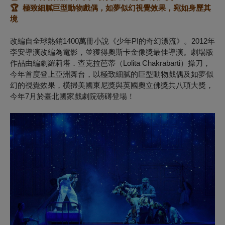
🏆
極致細膩巨型動物戲偶，如夢似幻視覺效果，宛如身歷其
境
改編自全球熱銷1400萬冊小說《少年PI的奇幻漂流》。2012年
李安導演改編為電影，並獲得奧斯卡金像獎最佳導演。劇場版
作品由編劇羅莉塔．查克拉芭蒂（Lolita Chakrabarti）操刀，
今年首度登上亞洲舞台，以極致細膩的巨型動物戲偶及如夢似
幻的視覺效果，橫掃美國東尼獎與英國
奧立佛獎
共八項大獎，
今年7月於臺北國家戲劇院磅礡登場！