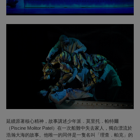
延續原著核心精神，故事講述少年派．莫里托．帕特爾
（Piscine Molitor Patel）在一次船難中失去家人，獨自漂流於
浩瀚大海的故事。他唯一的同伴是一隻名叫「理查．帕克」的