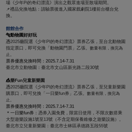
場
《少年Pi的奇幻漂流》演出之觀眾進場至散場期間。
禮品兌換地點：請驗票後進入國家戲劇院1樓前台櫃台兌
📌
換。
館館合作
🐅動物園好好玩
憑
2025廳院選《少年PI的奇幻漂流》票券乙張，至台北動物園
指定票口，即可兌換「動物園門票」乙張。
數量有限，換完為
止。
票券優惠兌換時間：2025.7.14-7.31
臺北市立動物園：臺北市文山區新光路二段30號
🎪
樂Fun
兒童新樂園
憑
2025廳院選《少年PI的奇幻漂流》票券乙張，至兒童新樂園
購票口，即可兌換「一日樂fun券」乙張。
數量有限，換完為
止。
票券優惠兌換時間：2025.7.14-7.31
＊一日樂fun券：
憑券入園免費，限當日使用，不限次數搭乘
大型遊樂設施1號至13號（不含定期保養維修之遊樂設施）。
臺北市立兒童新樂園：臺北市士林區承德路五段55號