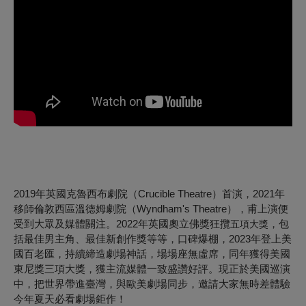
2019年英國克魯西布劇院（Crucible Theatre）首演，2021年
移師倫敦西區溫德姆劇院（Wyndham's Theatre），甫上演便
受到大眾及媒體關注。2022年英國
奧立佛獎狂攬
，包
五項大獎
括最佳男主角、最佳新創作獎等等，口碑爆棚，2023年登上美
國百老匯，持續締造劇場神話，場場座無虛席，同年獲得美國
東尼獎三項大獎，獲主流媒體一致盛讚好評。現正於美國巡演
中，把世界帶進臺灣，與歐美劇場同步，邀請大家無時差體驗
今年夏天必看劇場鉅作！