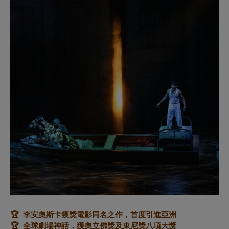
🏆 李安奧斯卡獲獎電影同名之作，首度引進亞洲
🏆
全球劇場神話，獲奧立佛獎及東尼獎八項大獎