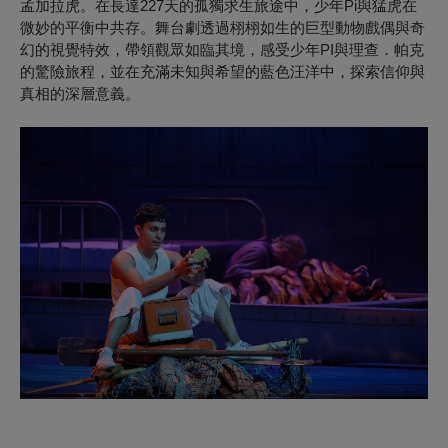
孟加拉虎。在長達227天的孤獨求生旅途中，少年Pi與猛虎在
微妙的平衡中共存。舞台劇透過栩栩如生的巨型動物戲偶與奇
幻的視覺特效，帶領觀眾如臨其境，感受少年PI與理查．帕克
的驚險旅程，並在充滿未知與希望的藍色汪洋中，探索信仰與
真相的深層意義。