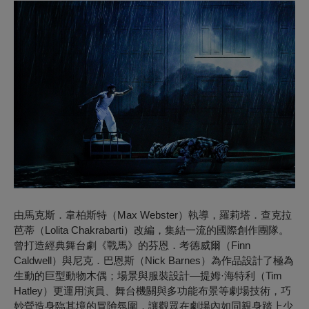
由馬克斯．韋柏斯特（Max Webster）執導，羅莉塔．查克拉
芭蒂（Lolita Chakrabarti）改編，集結一流的國際創作團隊。
曾打造經典舞台劇《戰馬》的芬恩．考德威爾（Finn
Caldwell）與尼克．巴恩斯（Nick Barnes）為作品設計了極為
生動的巨型動物木偶；
場景與服裝設計—
提姆·海特利（Tim
Hatley）更運用演員、舞台機關與多功能布景等劇場技術，巧
妙營造身臨其境的冒險氛圍，讓觀眾在劇場內如同親身踏上少