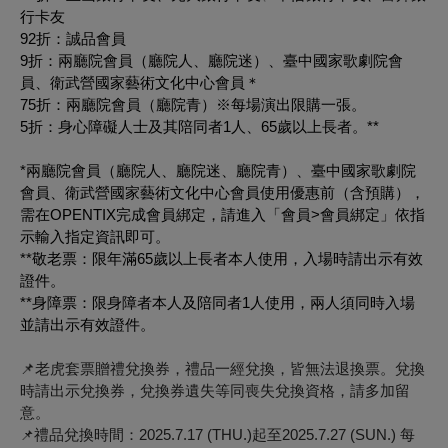
行卡友
92折：誠品會員
9折：兩廳院會員（廳院人、廳院迷）、臺中國家歌劇院會
員、衛武營國家藝術文化中心會員＊
75折：兩廳院會員（廳院青）
※每場演出限購一張。
5折：身心障礙人士及其陪同者1人、65歲以上長者。**
*兩廳院會員（廳院人、廳院迷、廳院青）、臺中國家歌劇院
會員、衛武營國家藝術文化中心會員使用優惠前（含預購），
需在OPENTIX完成會員綁定，請進入「會員>會員綁定」依指
示輸入指定資訊即可。
**敬老票：限年滿65歲以上長者本人使用，入場時請出示有效
證件。
**身障票：限身障者本人及陪同者1人使用，兩人須同時入場
並請出示有效證件。
📌老虎套票贈禮兌換券，禮品一經兌換，皆無法退換票。兌換
時請出示兌換券，兌換券遺失等同喪失兌換資格，請多加留
意。
禮品兌換時間：2025.7.17 (THU.)起至2025.7.27 (SUN.) 每
📌