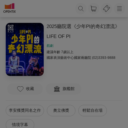
2025廳院選《少年PI的奇幻漂流》
LIFE OF PI
戲劇
建議年齡 7歲以上
國家表演藝術中心國家兩廳院
(02)3393-9888
收藏
旗艦館
李安獲獎同名之作
奧立佛獎
輕鬆自在場
情境字幕