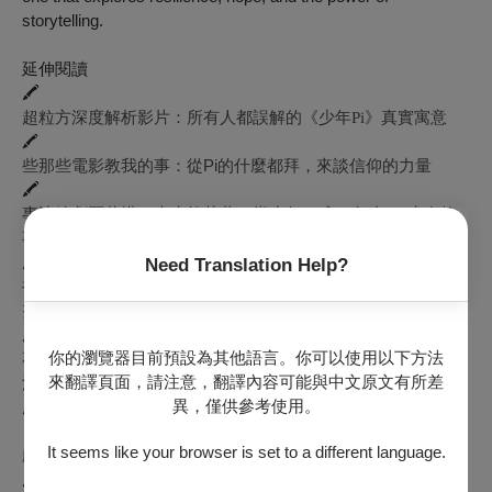
storytelling.
延伸閱讀
🖍
超粒方深度解析影片：所有人都誤解的《少年Pi》真實寓意
🖍
些那些電影教我的事：從Pi的什麼都拜，來談信仰的力量
🖍
專訪編劇羅莉塔．查克拉芭蒂：當少年PI成了女孩──生存故
事如何因性別而閃閃發光？
🖍
Need Translation Help?
被拒絕180次的勇氣——《少年PI的奇幻漂流》女演員桑雅‧維
努戈帕終於實現百老匯之夢
🖍
你的瀏覽器目前預設為其他語言。你可以使用以下方法
專訪臺北表演藝術中心前執行長 王孟超：人偶合一的舞臺魔
來翻譯頁面，請注意，翻譯內容可能與中文原文有所差
法，奇幻與真實並行
異，僅供參考使用。
🖍
《少年PI的奇幻漂流》舞臺劇評論：從暢銷小說變身為奇幻的
It seems like your browser is set to a different language.
劇場盛宴
🖍