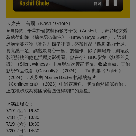
卡席夫．高爾（Kashif Ghole）
畢業於倫敦藝術教育學院（ArtsEd），舞台處女秀
來自倫敦，
為蘇荷劇院 《棕色男孩游泳》（Brown Boys Swim），該劇
巡演全英並獲《衛報》四星評價，盛讚作品「戲劇張力十足、
真實感十足、讓觀眾會心一笑」的佳作。除了劇場外，劇場及
影視雙棲的他也活躍於影視圈。曾在今年BBC影集《無聲的見
證》（Silent Witness）中展現層次豐富演技、收放自如。其他
影視作品包含《Casualty》（2024）、ITV 劇集《Piglets》
（2024），以及由 Marnie Baxter 執導的短片
《Confinement》（2023）中嶄露頭角。演技自然細膩的他，
正在穩步成為英國演藝圈值得期待的新星。
📌演出場次：
7/17（四）19:30
7/18（五）19:30
7/19（六）19:30
7/20（日）14:30