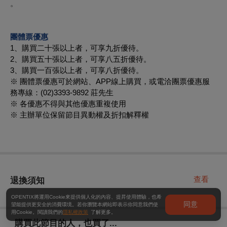
。
團體票優惠
1、購買二十張以上者，可享九折優待。
2、購買五十張以上者，可享八五折優待。
3、購買一百張以上者，可享八折優待。
※ 團體票優惠可於網站、APP線上購買，或電洽團票優惠服
務專線：(02)3393-9892 莊先生
※ 各優惠不得與其他優惠重複使用
※ 主辦單位保留節目異動權及折扣解釋權
查看
退換須知
OPENTIX將運用Cookie來提供個人化的內容、提昇使用體驗，也希
同意
望能提供更安全的消費環境。若你瀏覽本網站即表示你同意我們使
用Cookie。閱讀我們的
隱私權政策
了解更多。
購買此節目的人，也買了...