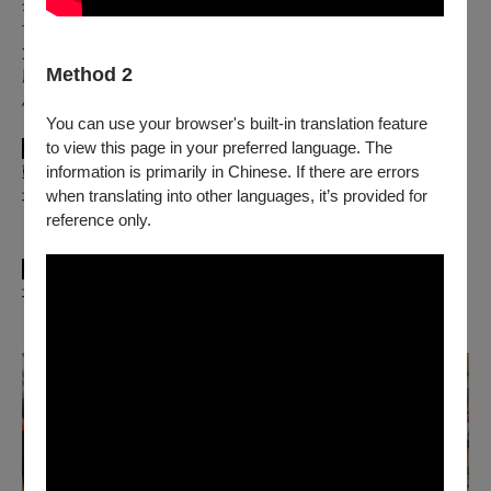
拉妮｜哈琳・莎荷塔 Harleen Sahota
母親、護士、柳橙汁｜艾瑞雅・普拉薩德 Aria Prasad
父親｜羅尼・朱迪 Ronny Jhutti
Method 2
庫瑪老師、陳露露、群戲演員｜田島珊瑚 Sango Tajima
馬馬紀、班智達｜普希平達・詹尼 Pushpinder Chani
You can use your browser's built-in translation feature
to view this page in your preferred language. The
▌
《少年PI的奇幻漂流》演後限定戲偶見面會
information is primarily in Chinese. If there are errors
​動物戲偶將在戲劇院大廳隨機出現，歡迎拍照分享。
when translating into other languages, it’s provided for
場次：
7/17 （四）演後 、7/18（五）演後、7/23（三）演後
reference only.
（演後於國家戲劇院大廳）
▌
《少年PI的奇幻漂流》演員
簽名會
場次：
7/19（六）晚場
、
7/25（五）晚場、7/26（六）晚場
（演後於國家戲劇院大廳，名額有限，簽完為止。）