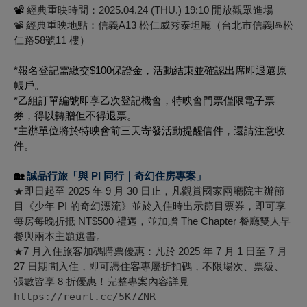
📽
經典重映時間
：2025.04.24 (THU.) 19:10 開放觀眾進場
經典重映地點
：信義A13 松仁威秀泰坦廳（台北市信義區松
📽
仁路58號11 樓）
*報名登記需繳交$100保證金，活動結束並確認出席即退還原
帳戶。
*乙組訂單編號即享乙次登記機會，特映會門票僅限電子票
券，得以轉贈但不得退票。
*主辦單位將於特映會前三天寄發活動提醒信件，還請注意收
件。
🏡
誠品行旅
「與 PI 同行｜奇幻住房專案」
★即日起至 2025 年 9 月 30 日止，凡觀賞國家兩廳院主辦節
目《少年 PI 的奇幻漂流》並於入住時出示節目票券，即可享
每房每晚折抵 NT$500 禮遇，並加贈 The Chapter 餐廳雙人早
餐與兩本主題選書。
7 月入住旅客加碼購票優惠：凡於 2025 年 7 月 1 日至 7 月
★
27 日期間入住，即可憑住客專屬折扣碼，不限場次、票級、
張數皆享 8 折優惠！完整專案內容詳見
https://reurl.cc/5K7ZNR