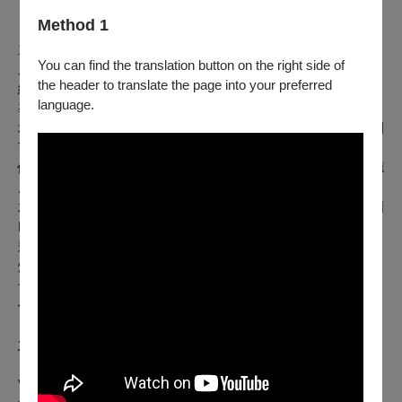
【臺灣劇場推薦 – 舞臺劇】《少年PI的奇幻漂流》
Method 1
主創團隊
You can find the translation button on the right side of
原著作家 Novelist｜楊．馬泰爾 Yann Martel
the header to translate the page into your preferred
編劇 Playwright｜羅莉塔．查克拉芭蒂 Lolita Chakrabarti
language.
導演 Director｜馬克斯．韋柏斯特 Max Webster
場景與服裝設計 Set and Costume Designer｜
提姆．哈特利
Tim Hatley
偶戲動作指導 Puppetry and Movement Director｜芬恩．考德
威爾 Finn Caldwell
木偶設計 Puppet Designers｜尼克．巴恩斯&芬恩．考德威爾
Nick Barnes & Finn Caldwell
影像設計 Video Designer｜安德列．古爾丁 Andrzej Goulding
燈光設計 Lighting Designer｜提姆．盧特金 Tim Lutkin
音效設計 Sound Designer｜卡洛琳．唐寧Carolyn Downing
作曲家 Composer｜安德魯．T．麥凱 Andrew T. Mackay
主要演員名單
PI｜卡席夫・高爾 Kashif Ghole、桑雅・維努戈帕 Sonya
Venugopal