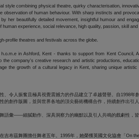
l style combining physical theatre, quirky characterisation, innovati
observation of human behaviour. With sharp instincts and provocat
d by her beautifully detailed movement, insightful humour and enga
 human experience, social relevance, high quality, passion, skill an
h-profile theatres and festivals across the globe.
h.o.m.e in Ashford, Kent - thanks to support from Kent Council, 
to the company's creative research and artistic productions, educati
rage the growth of a cultural legacy in Kent, sharing unique artisti
性、令人振奮且極具視覺震撼力的作品建立了卓越聲譽。自1998年
性的創作版圖，並與世界各地的頂尖藝術機構合作，持續創作出引
舞語彙——細膩動作、深具洞察力的幽默以及引人共鳴的戲劇性，
舞團擔任舞者五年。1995年，她榮獲英國文化協會「On the Wa