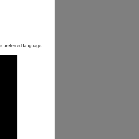
出過程中，隨舞
心皇后的易怒專
our preferred language.
相呼應。
製作《愛麗絲夢
但時間一直走，
，進劇場與愛麗
 times