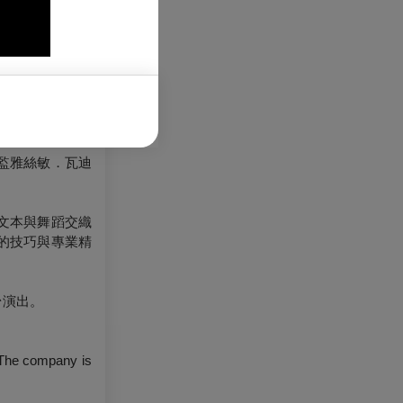
了社會與政治議
總監雅絲敏．瓦迪
文本與舞蹈交織
的技巧與專業精
台演出。
 The company is