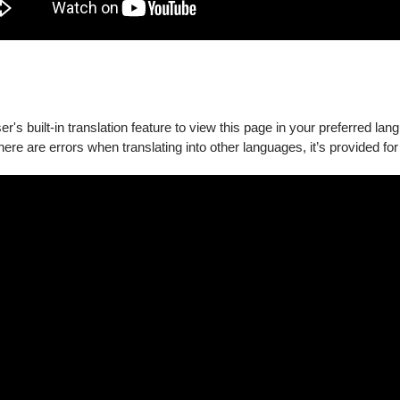
n of
Pinocchio
(“This is a show of dazzling imagination”–
Evening Stan
ining of the ground-breaking classic,
Alice in Wonderland
, and pro
ic scenery.
's built-in translation feature to view this page in your preferred lan
there are errors when translating into other languages, it’s provided for