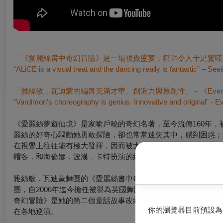
「《愛麗絲書中奇幻冒險》是一場視覺盛宴，舞蹈令人十足驚嘆」－《
“ALiCE is a visual treat and the dancing really is fantastic” – Se
「雅絲敏．瓦迪蒙的編舞充滿才華、創造力與原創性」－《Everythin
“Vardimon’s choreography is genius. Innovative and original” - E
《愛麗絲夢遊仙境》是家喻戶曉的奇幻名著，至今流傳160年，
麗絲的好奇心驅動她勇敢探險，卻也常常迷失其中，感到困惑；
在視覺上往往能有極大發揮，因而被大量改編成電影與劇場作品
帽客，和海倫娜．波漢．卡特扮演的紅心皇后，強烈造型令人印
雅絲敏．瓦迪蒙舞團的《愛麗絲書中奇幻冒險》在2022年秋天
團，自2006年迄今擔任被譽為英國舞蹈聖殿的沙德勒之井劇
奇幻冒險》是她的第二個童話故事改編作品，第一個則是改編自《木偶
你的瀏覽器目前預設為
在各地巡演。