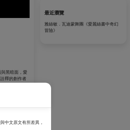
最近瀏覽
雅絲敏．瓦迪蒙舞團《愛麗絲書中奇幻
冒險》
面與黑暗面，愛
讓詮釋的創作者
戴普扮演的瘋狂
國創立自己的舞
。《愛麗絲書中
與國際邀約，持續
能與中文原文有所差異，