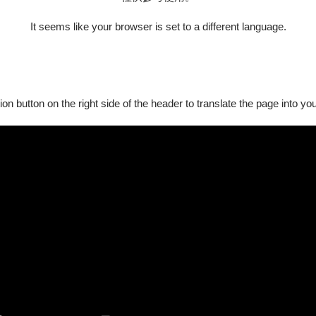
輪流扮演多個角色。舞台設計是在旋轉舞台上裝設一本巨大的書，演
It seems like your browser is set to a different language.
頁新的驚喜。
是愛麗絲展現小女孩總是好奇又困惑的樣子、貓咪的神經質或是紅
ion button on the right side of the header to translate the page into y
裝，上頭的領口、扣子與口袋是手繪線條，與舞台設計的巨大書本
虛實交錯的視覺氛圍，貼合夢境也符合童話故事的設定。舞團也有
時也將至衛武營讓觀眾體驗。
個人的成長過程，總在尋尋覓覓對的道路與位置，過程偶有顛簸，
走出屬於自己的一條路。推薦給每位努力為自己選擇人生方向的你
e is going.
g body. The world around her is different, curious, and compelling–at