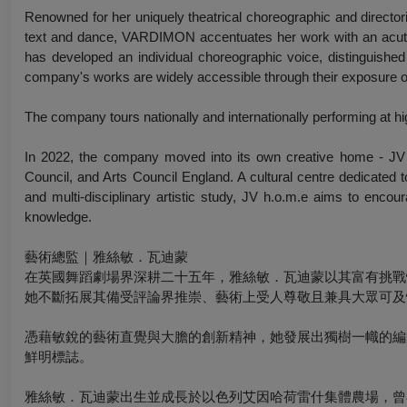
Renowned for her uniquely theatrical choreographic and directoria
text and dance, VARDIMON accentuates her work with an acute 
has developed an individual choreographic voice, distinguishe
company's works are widely accessible through their exposure of
The company tours nationally and internationally performing at hig
In 2022, the company moved into its own creative home - JV 
Council, and Arts Council England. A cultural centre dedicated 
and multi-disciplinary artistic study, JV h.o.m.e aims to encou
knowledge.
藝術總監｜雅絲敏．瓦迪蒙
在英國舞蹈劇場界深耕二十五年，雅絲敏．瓦迪蒙以其富有挑戰
她不斷拓展其備受評論界推崇、藝術上受人尊敬且兼具大眾可及
憑藉敏銳的藝術直覺與大膽的創新精神，她發展出獨樹一幟的編
鮮明標誌。
雅絲敏．瓦迪蒙出生並成長於以色列艾因哈荷雷什集體農場，曾在吉布茲