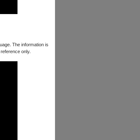
dard
), award-
mises a sensory
guage. The information is
 reference only.