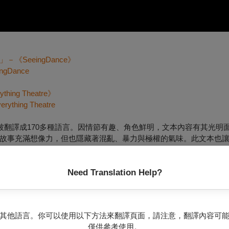
SeeingDance》
eingDance
g Theatre》
verything Theatre
被翻譯成170多種語言。因情節有趣、角色鮮明，文本內容有其光明
故事充滿想像力，但也隱藏著混亂、暴力與極權的氣味。此文本也
，最知名的應該是提姆．波頓的電影《魔境夢遊》，特別是強尼．
象深刻。
Need Translation Help?
於英國首演，由以色列編舞家雅絲敏．瓦迪蒙編創，她於1998年在英
院的特邀藝術家，作品也經常受邀巡演於世界各地重要的劇院及藝術節
奇遇記》的《Pinocchio》（2016） ，兩部作品皆屢獲好評
其他語言。你可以使用以下方法來翻譯頁面，請注意，翻譯內容可
僅供參考使用。