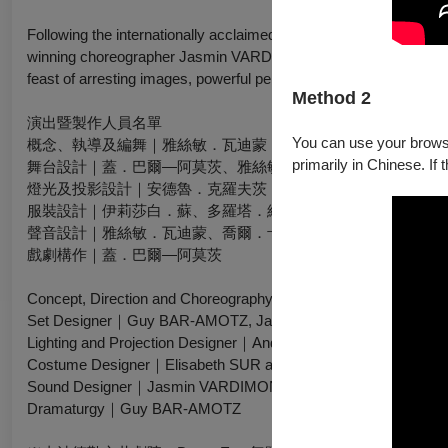
Following the internationally acclaimed success of her adaptatio
winning choreographer Jasmin VARDIMON’s creation is a re-imag
feast of arresting images, powerful performers and striking kinet
Method 2
演出暨製作人員名單
You can use your browser
概念、執導及編舞｜雅絲敏．瓦迪蒙
primarily in Chinese. If 
舞台設計｜蓋．巴爾—阿莫茨、雅絲敏．瓦迪蒙
燈光及投影設計｜安德魯．克羅夫茨
服裝設計｜伊莉莎白．蘇、多羅塔．維科斯卡
聲音設計｜雅絲敏．瓦迪蒙、喬爾．卡恩
戲劇構作｜蓋．巴爾—阿莫茨
Concept, Direction and Choreography｜Jasmin VARDIMON
Set Designer｜Guy BAR-AMOTZ, Jasmin VARDIMON
Lighting and Projection Designer｜Andrew CROFTS
Costume Designer｜Elisabeth SUR and Dorota WIECKOWSKA
Sound Designer｜Jasmin VARDIMON, Joel CAHEN
Dramaturgy｜Guy BAR-AMOTZ