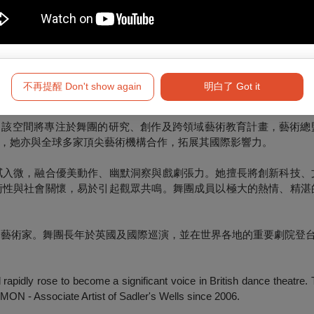
及創意產業研究院和肯特郡議會共同委託製作。
ent County Council.
深耕二十餘年，並以極具挑戰性和視覺震撼力的作品聞名，其創作融合
不再提醒 Don't show again
明白了 Got it
 的啟用，該空間將專注於舞團的研究、創作及跨領域藝術教育計畫，藝術
，她亦與全球多家頂尖藝術機構合作，拓展其國際影響力。
膩入微，融合優美動作、幽默洞察與戲劇張力。她擅長將創新科技、
術性與社會關懷，易於引起觀眾共鳴。舞團成員以極大的熱情、精湛
邀藝術家。舞團長年於英國及國際巡演，並在世界各地的重要劇院登
idly rose to become a significant voice in British dance theatre.
MON - Associate Artist of Sadler's Wells since 2006.