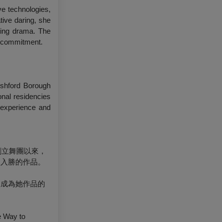
ve technologies,
ive daring, she
ging drama. The
d commitment.
Ashford Borough
onal residencies
c experience and
創立舞團以來，
人入勝的作品。
皆成為她作品的
y to