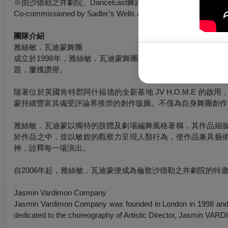
※由沙德勒之井劇院、DanceEast舞蹈中心、肯特大學文化
Co-commissioned by Sadler’s Wells and DanceEast, ICCI and K
團隊介紹
雅絲敏．瓦迪蒙舞團
成立於1998年，雅絲敏．瓦迪蒙舞團在英國舞蹈劇場領域已
題，屢獲讚譽。
隨著位於英國肯特郡阿什福德
的全新基地 JV H.O.M.E
蒙持續豐富其備受評論界推崇的創作版圖。不僅為自身舞團創作
雅絲敏．瓦迪蒙以獨特的肢體及劇場編舞風格著稱，其作品細
於作品之中，並以敏銳的觀察力呈現人類行為，使作品兼具藝
神，詮釋每一場演出。
自2006年起，雅絲敏．瓦迪蒙便成為倫敦沙德勒之井劇院
的特
Jasmin Vardimon Company
Jasmin Vardimon Company was founded in London in 1998 and rap
dedicated to the choreography of Artistic Director, Jasmin VARDI