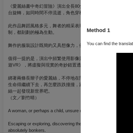
《愛麗絲書中奇幻冒險》演出全長80分鐘，七位舞者無間斷地
台旋轉，如同時間不停流逝，角色穿梭其中，每一幕都像翻開一
此作品舞蹈風格多元，舞者的精采表現充滿張力與戲劇性，無論
Method 1
制，都刻劃的極為生動。
You can find the translat
舞作的服裝設計既簡約又具想像力，例如愛麗絲的無袖白色短洋
值得一提的是，演出中頻繁使用影像與燈光等豐富元素，創造出
遊VR》，將虛擬與現實的奇妙錯置透過VR玩得爐火純青，屆
綁著兩條長辮子的愛麗絲，不停地在問路與發現新事物，就像每
生命得繼續下去，再怎麼跌跌撞撞，路上也會遇見驚奇，也終會
絲一起發現新世界吧。
（文／劉竹晴）
A woman, or perhaps a child, unsure of her identity and where sh
Escaping or exploring, discovering the powers within her changin
absolutely bonkers.