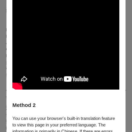
Arise My Love, My Beautiful One 起來吧，我的
愛人，我的佳偶
May Love Light Your Days 願愛照亮你的人生
【臺灣首演】
Edward Elgar｜ Love's Tempest 愛的風暴
Federica Lo Pinto｜ SOLEIL 太陽
Jake Runestad｜ Spirited Light 靈魂之光
Giovanni Gabrieli｜ Jubilate Deo 以喜悅的歌聲讚美神
Mark Hayes｜ What a Wonderful World 多麼美好的世界
吳多才
｜刺、
鹿鳴
張舒涵｜ 髻鬃花
李孟峰
｜民歌組曲
___________________________________________________
___
Method 2
演出團隊
臺北場客席指揮｜安博茲．裘比 Ambrož Čopi
You can use your browser's built-in translation feature
指 揮｜張成璞
to view this page in your preferred language. The
鋼 琴｜李妮穎
information is primarily in Chinese. If there are errors