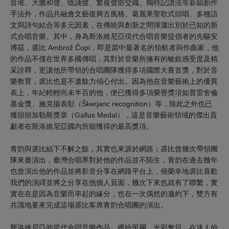
音堆、大膽和聲、唸誦聲、繁複聲部交織、獨特記譜法等新穎創作
手法外，作品共融會文藝復興古風格、葛麗果聖歌式頌唱、多種語
文與詩句結合等多元因素，在傳統與創新之間揮灑出別於已知的新
式合唱音樂。其中，身為斯洛維尼亞現代合唱音樂提倡者的先驅安
博茲．裘比 Ambrož Čopi，即是當中最著名的領航者與作曲家，他
的作品不僅在世界多國傳唱，其對於音樂所擁有的敏銳感受度及精
采詮釋，更讓他所帶領的合唱團隊獲得多項國際大賽首獎，對於音
樂教育，裘比也是不遺餘力傾心付出。因為他在音樂藝術上的優異
表上，年紀輕輕尚未半百的他，便已獲得多項榮譽獎項如普雷舍倫
基金獎、施克揚表彰（Škerjanc recognition）等，除此之外也已
獲頒頒加勒斯獎章（Gallus Medal），這是音樂藝術領域的傑出貢
獻者在斯洛維尼亞國內所能獲得的最高獎項。
青韵與裘比結下不解之餘，其實也來源於網路；裘比曾幾次帶領團
隊來臺演出，臺灣合唱界對於他的作品並不陌生，青韵在過去幾年
也曾演出他的作品並將影音分享在網路平台上，很榮幸地裘比喜歡
我們的演繹並將之分享在他個人頁面，幾次下來也就有了聯繫，實
實在在是因為音樂而串起的緣分，也在一次偶然的邀約下，雙方有
共識地要來完成這場裘比客席青韵合唱團的演出。
斯洛維尼亞的當代合唱音樂作品，繽紛斑斕、光彩奪目，在迷人的