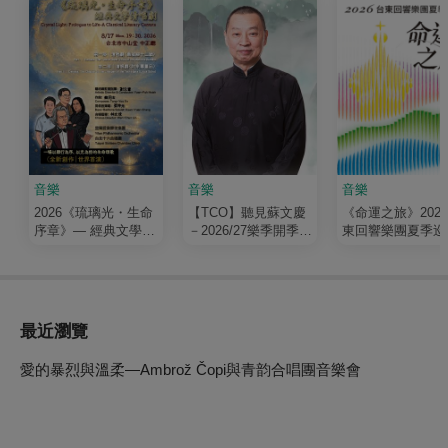
音樂
音樂
音樂
2026《琉璃光・生命
【TCO】聽見蘇文慶
《命運之旅》202
序章》— 經典文學清
－2026/27樂季開季音
東回響樂團夏季巡
唱劇
樂會
最近瀏覽
愛的暴烈與溫柔—Ambrož Čopi與青韵合唱團音樂會