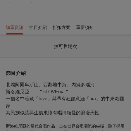
購票資訊
節目介紹
折扣方案
重要須知
無可售場次
節目介紹
北壤阿爾卑斯山、西鄰地中海、內擁多瑙河
斯洛維尼亞
——
＂sLOVEnia＂
一個名中暗藏「love」與帶有狂熱意涵「nia」的中東歐國
家
其民族似該與生俱來懷有唱情頌愛的浪漫天性
斯洛維尼亞的當代合唱作品，走在世界合唱潮流的尖端，除了採用