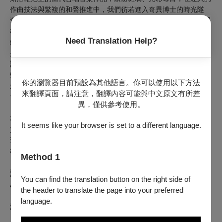
作曲技法與繁複的和聲推進中，我們彷若進入奇異博士的時光隧
道，又彷彿見到萬花筒不斷滾動所形塑的光影結構。這樣的音樂風
格，以青韵輕亮靈巧的音色與風格來做詮釋，每每加乘激盪出更為
Need Translation Help?
絢爛的聲響色彩，這是青韵近幾年常選唱裘比作品的原因，或許也
是裘比特別青眼有加於青韵的原因之一。而作曲家暨指揮家的裘比
詮釋自己的作品時，時常以最精簡明確的動作帶出最深厚又瑰麗的
聲響，將作品的詩意透徹傳達；同時並啟迪後進，讓青年作曲家的
你的瀏覽器目前預設為其他語言。你可以使用以下方法
創意與巧思，獲得完整的發揮。若是兩者合作共同演出作品，相信
來翻譯頁面，請注意，翻譯內容可能與中文原文有所差
會碰撞出更多新的音樂風貌。
異，僅供參考使用。
本場製作，將由裘比帶來他自己的多首作品，以及歐洲合唱傳統之
It seems like your browser is set to a different language.
文藝復興至浪漫派雋永佳作，希望在他客席指揮之下，讓合唱團傳
達出歐洲合唱音樂的神髓，以及當代斯洛維尼亞作曲家獨具的風
格，企盼為台灣的合唱音樂帶來聲響與意念的啟迪。
Method 1
演出曲目
You can find the translation button on the right side of
Ambrož Čopi｜ Mass of Love 愛之彌撒 【臺灣首演】
the header to translate the page into your preferred
Jubilate Deo 以喜悅的歌聲讚美神 【世界首
language.
演】
Two Motets 兩首經文歌
【世界首演】