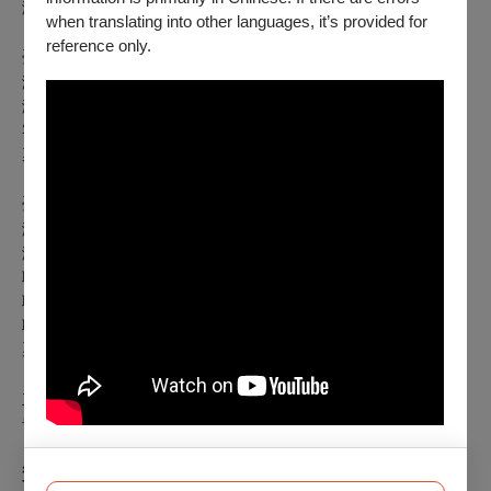
演 出｜青韵合唱團
when translating into other languages, it’s provided for
reference only.
臺北場
演出時間
｜
2025年6月23日（一
）
19:30
演出地點
｜
國家音樂廳
客席指揮｜安博茲．裘比 Ambrož Čopi
票 價
｜500 750 1000 1250 1500
臺中場聯合演出
演出時間
｜
2025年4月27日（日
）
14:30
演出地點｜臺中國家歌劇院中劇院
聯演指揮｜林怡文
聯演鋼琴｜賴怡如
聯演團體｜東海大學校友合唱團中部團
票 價｜300 500 800 1000
主辦單位
青韵合唱團
贊助單位