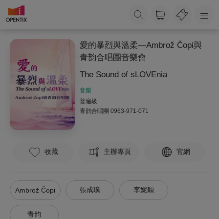
愛的暴烈與溫柔—Ambrož Čopi與
青韵合唱團音樂會
The Sound of sLOVEnia
音樂
普遍級
青韵合唱團
0963-971-071
收藏
主辦專頁
官網
張成璞
李妮穎
Ambrož Čopi
青韵