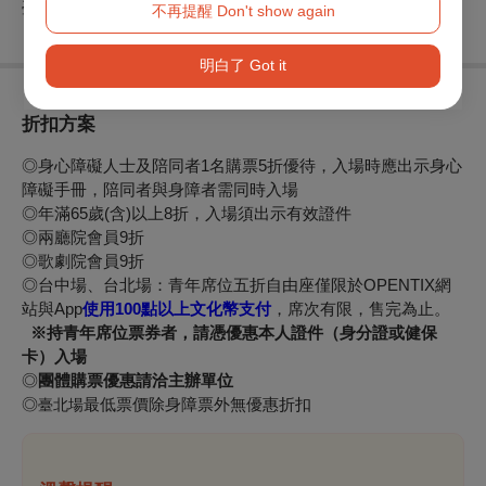
臺北市政府文化局、臺中市政府文化局、國家文化藝術基金會
不再提醒 Don't show again
明白了 Got it
折扣方案
◎身心障礙人士及陪同者1名購票5折優待，入場時應出示身心
障礙手冊，陪同者與身障者需同時入場
◎年滿65歲(含)以上8折，入場須出示有效證件
◎兩廳院會員9折
◎歌劇院會員9折
◎台中場、台北場：青年席位五折自由座僅限於OPENTIX網
站與App
使用100點以上文化幣支付
，席次有限，售完為止。
※持青年席位票券者，請憑優惠本人證件（身分證或健保
卡）入場
◎
團體購票優惠請洽主辦單位
◎
最低票價除身障票外無優惠折扣
臺北場