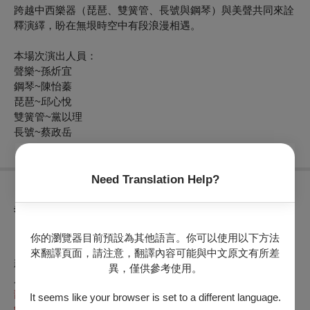
跨越中西樂器（琵琶、雙簧管、長號與鋼琴）與美聲共同來詮
釋演繹，盼在無垠時空中有段浪漫相遇。
本場次演出人員：
聲樂~孫炘宜
鋼琴~陳怡蓁
琵琶~邱心悅
雙簧管~黨以理
長號~蔡政岳
Need Translation Help?
異動公告
【OPENTIX節目取消公告】
（公告日期2025
年06月19日
）
你的瀏覽器目前預設為其他語言。你可以使用以下方法
來翻譯頁面，請注意，翻譯內容可能與中文原文有所差
親愛的觀眾，你好，
異，僅供參考使用。
原
2025
年06月21日14:30
於
北港文化中心
演出之
寶島巡禮之音
韻中的星空
，因
日前大雨滲透將場館內的控制中心損毀得至
It seems like your browser is set to a different language.
館內之舞台燈具無法正常運作而
取消演出，造成不便，敬請