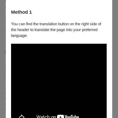
見諒。
Method 1
退票辦法如下，請依照購票時所選付款方式辦理：
一、【刷卡購買、以文化幣全額支付】
You can find the translation button on the right side of
無須主動申請退票。刷卡購買者，系統將會自動退刷全額票款
the header to translate the page into your preferred
至「原購票人」信用卡；以文化幣全額支付者，將全額返還至
language.
文化幣帳號。
二、【現金、ATM轉帳購買】
請於2025
年06月27日前，
以下列方式擇一辦理：
※如超過上述期限請與主辦單位
奧里歐藝術樂集
洽詢退款事宜，0963457973陳小姐
1. 線上辦理：至
退票申請系統
，勾選項目
3.「節目取消退票申請」
辦理退票，並請依照申請
系統內指示，上傳票券及存摺照片，以利完成現金退款。
2. 郵寄辦理：請於退票截止日前（以郵戳為憑，須自行負
擔郵資）掛號郵寄票券至 「100011台北市中正區中山南路21-
1號 OPENTIX電商營運組 退票小組收」。請務必附上存摺影
本及電話聯絡資料，以便退款至指定之帳戶。
※提醒：票券寄回前請先記下票券上的訂單編號（如：