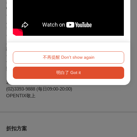
異動之退票），抵用之文化幣、點數已逾使用效期，
OPENTIX將無法以任何形式進行返還、展延。
● 退票以票面金額為計算標準，取票所產生之郵寄費、超商
服務費，退票寄回郵資、選擇ATM轉帳付款產生之轉帳手續費
等均不屬於退票費用計算內。
● 原訂單如為線上購買或分銷點購買並有歸戶OPENTIX會
員，退票成功後會收到Email通知，你亦可登入OPENTIX訂單
紀錄，查詢訂單狀態。
● 刷卡購票將退票至原購票信用卡，約7-10個工作日可向發
不再提醒 Don't show again
卡行查詢到該筆款項；現金及ATM轉帳購票，選擇線上或郵寄
辦理，約10個工作日匯款至你指定之帳戶。
明白了 Got it
若有其他疑問，請洽詢OPENTIX兩廳院文化生活客服中心
(02)3393-9888 (每日09:00-20:00)
OPENTIX敬上
折扣方案