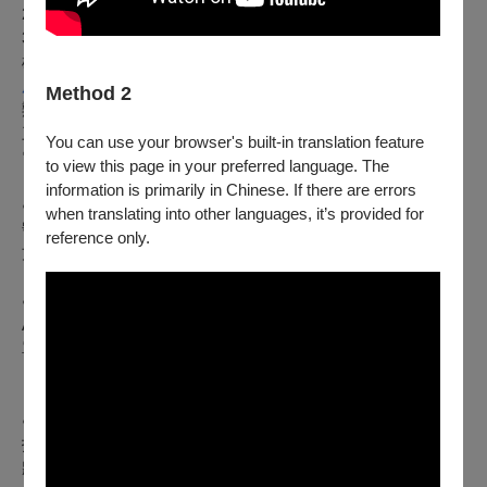
202101220000123-1），以便查詢退票狀況。
3. 現場辦理：請持票前往OPENTIX臺北、臺中、臺南、高
雄
服務處
Method 2
辦理全額退票。
三、【向主辦單位購買之有價票券者】
請洽
陳團長
辦理，聯絡
You can use your browser's built-in translation feature
電話0963457973。
to view this page in your preferred language. The
※如何查詢付款方式：
information is primarily in Chinese. If there are errors
● 登入OPENTIX＞會員＞訂單紀錄，點入要查詢的訂單編
when translating into other languages, it’s provided for
號內即可查看付款方式。請留意，如為文化幣全額支付，付款
reference only.
方式會顯示「現金 $0 + 文化幣」。
● 票券入場聯，票價旁的英文代號C為現金付款，ATM為
ATM轉帳，V／M／J／AE／AP／GP為刷卡付款，B為向主辦
單位購票票券。
※注意事項：
● 如購票時使用文化幣或點數折抵，退票時，系統將退還折
抵之全額文化幣，並於扣除退票手續費後，優先退還點數，再
將剩餘款項退回。特別提醒，如退票時（含換、補票及因節目