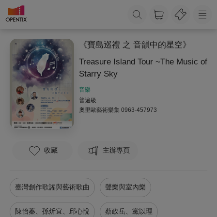
《寶島巡禮 之 ⾳韻中的星空》
Treasure Island Tour ~The Music of
Starry Sky
音樂
普遍級
奧里歐藝術樂集
0963-457973
收藏
主辦專頁
臺灣創作歌謠與藝術歌曲
聲樂與室內樂
陳怡蓁、孫炘宜、邱心悅
蔡政岳、黨以理