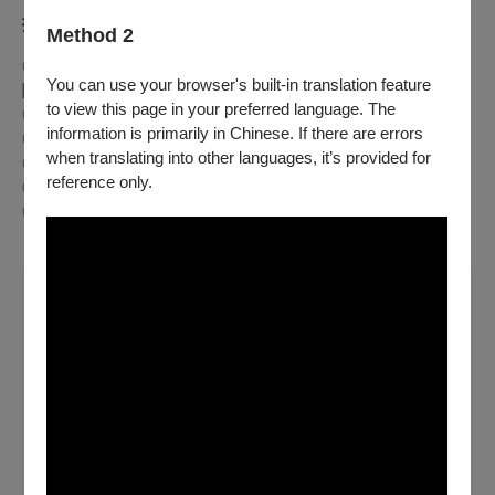
折扣方案
Method 2
◎身心障礙人士及陪同者1名購票5折優待，入場時應出示身心
You can use your browser's built-in translation feature
障礙手冊，陪同者與身障者需同時入場
to view this page in your preferred language. The
◎65歲以上年長者購票可享5折優惠，入場時請出示證件
information is primarily in Chinese. If there are errors
◎兩廳院付費會員9折、免費會員(廳院青)9折
when translating into other languages, it’s provided for
◎歌劇院付費會員9折、免費會員(學生卡)9折
reference only.
◎衛武營付費會員9折
◎團票10張8折
溫馨提醒
【本節目適用文化幣青年席位五折自由座優惠，提供之場
次將顯示專屬折扣方案】
青年席位五折自由座僅限於OPENTIX網站與App
使用100
點以上文化幣支付
，席次有限，售完為止。
※持青年席位票券者，請憑證件（身分證或健保卡）入場