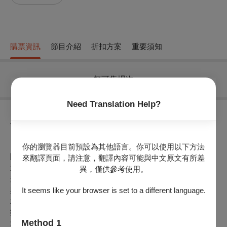
購票資訊
節目介紹
折扣方案
重要須知
無可售場次
Need Translation Help?
節目介紹
「
就是木笛室內樂團
」，榮獲113、114年彰化縣傑出演藝團
你的瀏覽器目前預設為其他語言。你可以使用以下方法
隊，曾多次榮獲彰化縣、南投縣、嘉義市、雲林縣…等補助與
來翻譯頁面，請注意，翻譯內容可能與中文原文有所差
邀請演出。在團長邱聖育與音樂總監李琴娟的帶領下，每年皆
異，僅供參考使用。
規劃不同演出形式與內容，足跡遍及音樂節、國內各演出場地
與戶外演出，
演出超過80場
。
It seems like your browser is set to a different language.
木笛不僅僅用於學校教育，它更是專業的呈現出不同時期的音
樂：從Sören Sieg的慶祝《Celebration》，到作曲家Dietrich
Method 1
Schnabel的交響曲，下半場林明杰先生的創作樂曲，為木笛帶