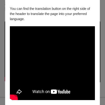
來新體驗，在詼諧逗趣的【西北雨直直落】音樂聲中，愉悅的
You can find the translation button on the right side of
畫下音樂會句點。
the header to translate the page into your preferred
language.