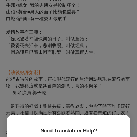
牛郎×織女=我的男朋友是控制狂？！
山伯×英台=男人的面子比麵包重要？
白蛇×許仙=有一種愛叫做放手……
愛情故事有三種：
「從此過著幸福快樂的日子」叫做童話；
「愛得死去活來，悲劇收場」叫做經典；
「因為訊息已讀未回而吵架」叫做真實人生。
【演後好評如潮】
能把古時候的故事，穿插現代流行的生活用語與現在流行的事
物，我覺得這就是舞台劇的創意，真的不簡單！
──知名演員 郭子乾
一齣難得的好戲！雅俗共賞，寓教於樂，包含了時下許多流行
元素，相信可以滿足所有喜歡看熱鬧、還有看門道的好朋友！
──金獎主持人 曾國城
Need Translation Help?
在極簡元素中，使出渾身解數，逗樂觀眾；然而黃致凱對中國