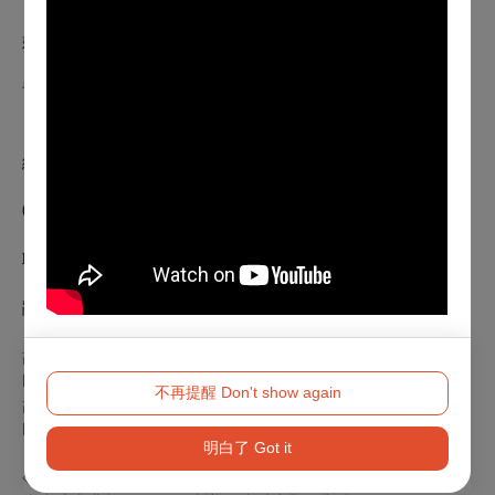
《Space Boy》星空男孩《一個公務員的意外死亡》《四姊
妹》《天后》《倒數婚姻》《媽，別鬧了！》
青潮系列：
「鬼點子劇展」「致親愛的孤獨者」「南南戲語」
經紀作品：
《追夢女伶的赤裸告白》《大家都想做音樂劇！》《我家大姊
0空窗》
聯合製作作品：
《無限狂想》《交響小精靈》《千面惡女》《十二生肖貓來
亂》《妖怪臺灣》
故事工廠官方網站
http://www.storyworks.com.tw/home/index.aspx
不再提醒 Don't show again
故事工廠Facebook
https://www.facebook.com/storyworks2013
明白了 Got it
【注意事項】
◇演出全長100分鐘，無中場休息。