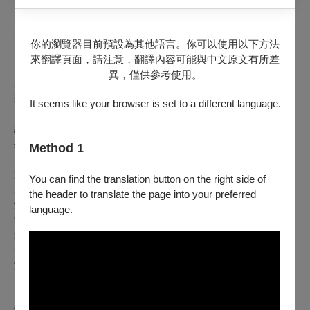
四大愛情故事與現代男女關係的新解，則是他破繭而出的證
明；這是超出我意料的！
──資深影評人 聞天祥
你的瀏覽器目前預設為其他語言。你可以使用以下方法
來翻譯頁面，請注意，翻譯內容可能與中文原文有所差
【工作團隊】
異，僅供參考使用。
監製｜林佳鋒、江智慧
製作人｜王宣琳
It seems like your browser is set to a different language.
編導｜黃致凱
共同創作發想｜朱德剛、杜詩梅、林木森、吳長愷、錢君銜、
Method 1
白靜宜、王識安、鄭德壽
舞台設計｜李柏霖
You can find the translation button on the right side of
服裝造型設計｜李復真
the header to translate the page into your preferred
燈光設計｜許家盈
language.
音樂設計｜徐 文
影像設計｜黃仁君
平面設計｜唐聖瀚（北士設計）
演員（本劇為二男一女組合）｜百 白、郭耀仁、林木森
（主辦單位保留節目異動權）