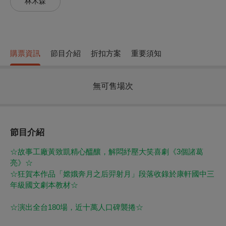
林木森
購票資訊
節目介紹
折扣方案
重要須知
無可售場次
節目介紹
☆故事工廠黃致凱精心醞釀，解悶紓壓大笑喜劇《3個諸葛
亮》☆
☆狂賀本作品「嫦娥奔月之后羿射月」段落收錄於康軒國中三
年級國文劇本教材☆
☆演出全台180場，近十萬人口碑襲捲☆