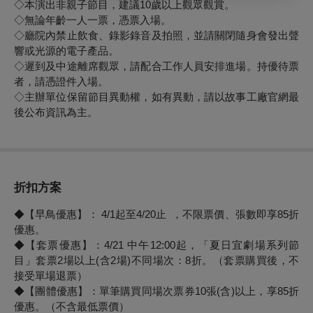
◇本演出非親子節目，建議10歲以上觀眾觀賞。
◇無論年齡一人一票，憑票入場。
◇廳院內禁止飲食、錄影錄音及拍照，並請關閉隨身會發出聲
響或光源的電子產品。
◇遲到及中途離席觀眾，請配合工作人員安排進場。持優待票
者，請憑證件入場。
◇主辦單位保留節目異動權，如有異動，請以故事工廠官網最
後公布資訊為主。
折扣方案
◆【早鳥優惠】：
4/1起至4/20止
，不限票價、張數即享85折
優惠。
◆【套票優惠】：4/21 中午12:00起，「
夏日宜劇場系列節
目
」套票2場以上(含2場)不同場次：8折。（套票購買後，不
接受單場退票）
◆【團體優惠】：單筆購買同場次票券10張(含)以上，享85折
優惠。（不含最低票價）