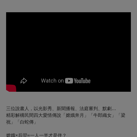
三位說書人，以光影秀、新聞播報、法庭審判、默劇…
精彩解構民間四大愛情傳說「嫦娥奔月」「牛郎織女」「梁
祝」「白蛇傳」
嫦娥×后羿=一人一半才是伴？