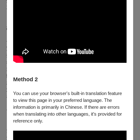
指導單位：宜蘭縣政府
主辦單位：宜蘭縣政府文化局、故事工廠
【關於故事工廠】
故事工廠創立於 2013 年 12 月 31 日。
一個堅持說臺灣原創故事的劇團，致力培養專業劇場人才、落
實戲劇教育，
推動文創夢土、打造互動式的劇場人文環境，
希冀一篇篇好故事，將生活養分帶進台灣各個角落。
秉持對戲劇的熱情與使命、踏實的站在這片土地上，呈現每個
動人時刻，
Method 2
承載每位觀眾的悲、苦、喜、樂，將溫熱的淚與汗化為生命之
河、沁心回甘。
You can use your browser's built-in translation feature
在這裡，我們製造感動，製造驚喜，製造有生命的故事。
to view this page in your preferred language. The
information is primarily in Chinese. If there are errors
發表作品：
when translating into other languages, it’s provided for
《白日夢騎士》《３個諸葛亮》《男言之隱》《莊子兵法》
reference only.
《偽婚男女》《變聲偵探》《小兒子》《一夜新娘》《明晚，
空中見》《七十三變》《他們等待的那位果陀》《再見歌廳
秀》《我們與惡的距離》全民公投劇場版《暫時停止青春》