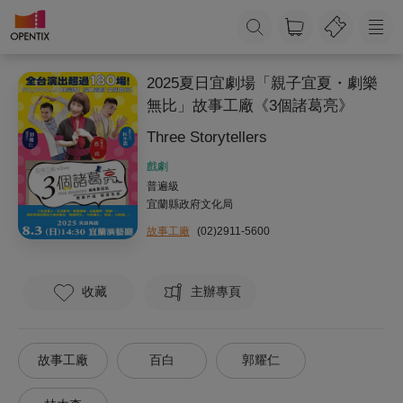
2025夏日宜劇場「親子宜夏・劇樂
無比」故事工廠《3個諸葛亮》
Three Storytellers
戲劇
普遍級
宜蘭縣政府文化局
故事工廠
(02)2911-5600
收藏
主辦專頁
故事工廠
百白
郭耀仁