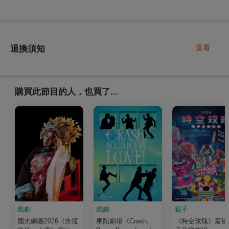
查看
退換須知
購買此節目的人，也買了...
戲劇
戲劇
親子
國光劇團2026《永恆
果陀劇場《Crash,
《時空玫瑰》富瑜