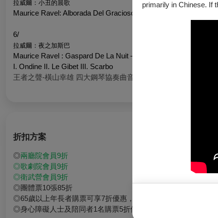
拉威爾：小丑的晨歌
primarily in Chinese. If 
Maurice Ravel: Alborada Del Gracioso
6/
拉威爾：夜之加斯巴
Maurice Ravel : Gaspard De La Nuit –
I. Ondine II. Le Gibet III. Scarbo
王者之聲-橫山幸雄 四大鋼琴協奏曲音樂會購票去
折扣方案
◎
兩廳院會員9折
◎
歌劇院會員9折
◎
衛武營會員9折
◎團體票10張85折
◎65歲以上年長者購票可享7折優惠，入場時請出示證件
◎身心障礙人士及陪同者1名購票5折優待，入場時應出示身心