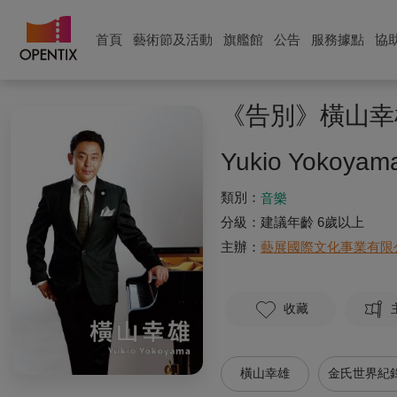
首頁
藝術節及活動
旗艦館
公告
服務據點
協
《告別》橫山幸
Yukio Yokoyama
類別：
音樂
分級：
建議年齡 6歲以上
主辦：
藝展國際文化事業有限公司K A
收藏
橫山幸雄
金氏世界紀