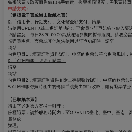
每張退票收取票面售價10%手續費。換票視同退票，需退票後重
申請方式：
【選擇電子票或尚未取紙本票】
以「信用卡、行動支付、文化幣全額支付」購票：
請使用OPENTIX線上退訂單功能，至會員＞訂單紀錄＞點入
※請留意，每日23:30-00:00為系統結算期間暫停服務。請務
※購買團票、套票或其他無法使用退訂單功能時，請至
網站
勾選項目1，填寫訂單資料辦理。申請的退票如符合退票規則，
以「ATM轉帳、現金」購票：
請至
網站
勾選項目2，填寫訂單資料並附上存摺照片辦理，申請的退票如
※ATM轉帳繳費時產生的轉帳手續費由銀行收取，如有退票情
【已取紙本票】
請由下述退票方案擇一辦理：
臨櫃退票：請於服務時間內，至OPENTIX臺北、臺中、臺南、
服務處
辦理。
郵寄退票：請將存摺影本（刷卡購票無須提供）、票券、姓名電話