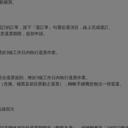
新購買。
要退訂的訂單，按下「退訂單」勾選欲退項目，線上完成退訂。
必留意退票期限，提前申請。
將於3個工作日內執行退票作業。
符合退票規則，將於3個工作日內執行退票作業。
形（含換、補票及節目異動之退票），轉帳手續費恕無法一併退還。
高雄四大
等聯絡資訊於退票期限前（郵戳為憑），掛號郵寄至「100012臺