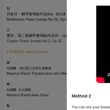
1/
貝多芬：鋼琴奏鳴曲作品81a
》
《
告別
Beethoven: Piano Sonata No.26, Op.81a
2/
蕭邦：第二號鋼琴奏鳴曲作品35
《
送葬
》
Chopin: Piano Sonata No.2, Op.35
// 中場休息 Intermission //
3/
拉威爾：為已逝公主的孔雀舞曲
Maurice Ravel: Pavane pour une infante défunte
4/
拉威爾: 水之嬉戲
Maurice Ravel:Jeux d'eau
Method 2
5/
You can use your browser