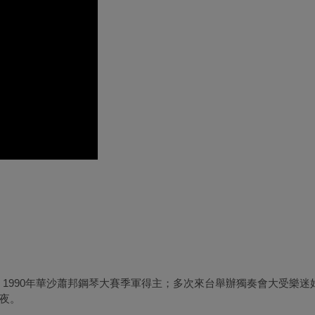
）
1990
年華沙蕭邦鋼琴大賽季軍得主；多次來台舉辦獨奏會大受樂迷
夜。