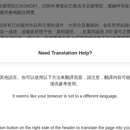
音樂學院
(CNSMDP)
，
1990
年畢業於巴黎高等音樂學院，獲鋼琴和室
蕭邦奏鳴曲詮釋獎。
括所有已出版的作品和主要的遺作，大部分是書面的。
金氏世界紀錄
這一成就，波蘭政府授予他「蕭邦護照」，在蕭邦誕辰
200
週年之
。
而在
2011
年，橫山在一場音樂會中再次背譜連續演奏了
212
首蕭邦獨
Need Translation Help?
全集而獲得高度評價。
2017
年與指揮家葛濟夫合作演奏蕭斯塔高維
作舒曼鋼琴協奏曲，並於
2018
年在萊比錫
Gewandhaus Quartett
的訂
。
其他語言。你可以使用以下方法來翻譯頁面，請注意，翻譯內容可
化廳藝術節（唱片部門）的優秀獎和國際李斯特唱片大獎。
他最近
僅供參考使用。
和
Schuman Fantasy
，標誌著他首次亮相
25
週年。
他不僅作為世界
第
11
屆帕德雷夫斯基國際鋼琴比賽評委。橫山是伊麗莎白音樂大學客
It seems like your browser is set to a different language.
ion button on the right side of the header to translate the page into y