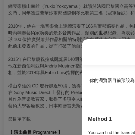
鋼琴家橫山幸雄（
Yukio Yokoyama
）就讀於法國巴黎國立高等
文憑，同年獲波蘭華沙蕭邦國際鋼琴比賽第三名（冠軍從缺）和
2010
年，他在一場音樂會上連續演奏了
166
首蕭邦獨奏作品，包
時內獨奏藝術家演奏的最多音樂作品」類別的世界紀錄。
為表彰
球
100
位推廣與蕭邦作品相關的特別活動的藝術家頒發了證書
此前未發表的作品，從而打破了他自己的金氏世界紀錄。
2015
年在巴黎慶祝拉威爾誕辰
140
週年之際，因演奏拉威爾鋼琴
他在新西伯利亞與
Andris Mustnen
指揮的新西伯利亞交響樂團合
相，並於
2019
年與
Fabio Luisi
指揮的丹麥國家交響樂團合作演出
你的瀏覽器目前預設為
橫山幸雄的
CD
發行超過
50
張
，
獲得了著名的獎項，包括日本文
在
Sony Music Direct
上發行的
Prelude
–
Chopin Masterpieces
且作為音樂教育家，取得了多項令人矚目的成就。
2019
年擔任
藝術大學客座教授，日本帕德雷夫斯基協會會長。
Method 1
節目單下載
【 演出曲目
Programme
】
You can find the translat