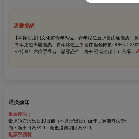
溫馨提醒
【本節目適用文化幣青年席位、青年席位五折自由座優惠，提
青年席位專屬優惠、青年席位五折自由座僅限於OPENTIX網
※
持青年席位票券者，請憑證件（身分證或健保卡）入場，
退換須知
退票期限：
最遲須在演出日10日前（不含演出日）辦理，逾期無法受理。
例：演出日為6/29，最後退票期限為6/19。
退票手續費：