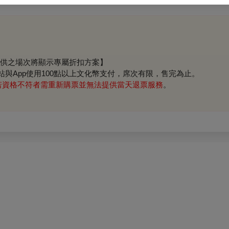
供之場次將顯示專屬折扣方案】
站與App使用100點以上文化幣支付，席次有限，售完為止。
若資格不符者需重新購票並無法提供當天退票服務
。