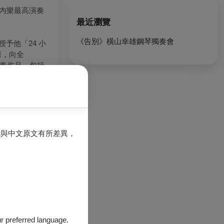
內樂最高演奏
最近瀏覽
《告別》橫山幸雄鋼琴獨奏會
授予他「
24
小
際，向全
奏作品，包括
契鋼琴協奏曲。
閱音樂會上亮
能與中文原文有所差異，
的一張
CD
是
級的演奏家，而
座教授，名古屋
our preferred language.