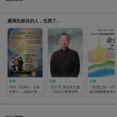
購買此節目的人，也買了...
音樂
音樂
音樂
2026《琉璃光・生命
【TCO】聽見蘇文慶
《命運之旅》202
序章》— 經典文學清
－2026/27樂季開季音
東回響樂團夏季巡
唱劇
樂會