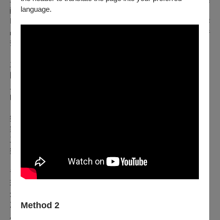
language.
醒來前十秒》、《瑪莉皇后的禮服》、《漲紅潮紅。
INRED》、《靈魂的告白》、《聊齋Rocks》；其他演出作
品：動見体劇團《台北詩人》、《想像的孩子》、《XY事件
簿》等。
主演
／
李曼
國立臺北藝術大學戲劇學系畢業，現為臺灣劇場、音樂劇演
員。曾參與人力飛行劇團《幾米音樂劇─地下鐵》、《向左走
向右走》、《時光電影院》、再拒劇團《春醒》、紅潮劇集
《瑪莉皇后的禮服》、人力飛行劇團╳香港一舖清唱純人聲音
樂劇《阿飛正轉》、刺點創作工坊《幕後傳奇—苦魯人生》、
製作循環《分手快樂》、SML樂劇創製《熱帶天使》、貪食德
工作室╳黑白文化《陰間條例冥戰篇》、C MUSICAL獨角音
樂劇《焢肉遇見你》等。
音樂總監／陳建騏
現為人力飛行劇團、何樂音樂音樂總監，好多音樂、好多聲音
創辦人，音樂創作跨足劇場、電影、流行音樂、廣告界。曾多
Method 2
次入圍並榮獲金鐘獎音效獎，金曲獎最佳編曲、專輯製作人獎
及金馬獎。