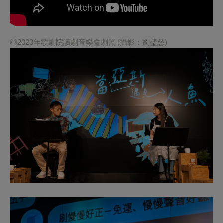
◎2023年歌劇院讀劇音樂會劇照 (攝影：劉璧慈)