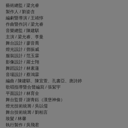
藝術總監 / 梁允睿
製作人 / 劉姿含
編劇暨導演 / 王靖惇
作曲暨作詞 / 梁允睿
音樂總監 / 陳建騏
主演 / 梁允睿、李曼
舞台設計 / 廖音喬
燈光設計 / 鄧振威
服裝設計 / 范玉霖
影像設計 / 羅士翔
舞蹈設計 / 林素蓮
音場設計 / 蔡鴻霖
編曲 / 陳建騏、陳宜萱、孔書亞、唐詩婷
歌唱指導暨合聲編寫 / 張絜宇
平面設計 / 林育全
舞台監督 / 謝青鈺（漢堡神偷）
燈光技術統籌
/
吳以儒
舞台技術統籌
/
劉柏言
妝髮
/
林馨
執行製作 / 吳飛君