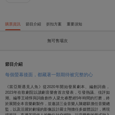
購票資訊
節目介紹
折扣方案
重要須知
無可售場次
節目介紹
每個螢幕後面，都藏著一顆期待被完整的心
《當亞斯遇見人魚》從2020年開始發展劇本、編創詞曲，
2023年在歌劇院以讀劇音樂會首次發表，引發熱議、佳評如
潮。編導王靖惇與詞曲創作人梁允睿歷經5年時間的打磨，終
於展開全本
音樂劇
製作，並邀請三金音樂人陳建騏擔任音樂總
監，以及活躍於劇場的影像設計羅士翔擔任多媒體設計，將現
場視訊、直播等現代人的數位社交經驗，以音樂劇的形式融入