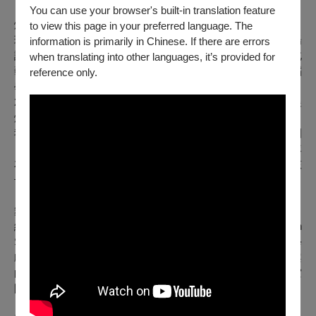
You can use your browser's built-in translation feature
燈光設計
／
鄧振威
to view this page in your preferred language. The
現任國立臺灣大學戲劇學系專任講師、國立臺北藝術大學劇場
information is primarily in Chinese. If there are errors
設計學系兼任講師及TATT臺灣技術劇場協會理事。國立臺北
when translating into other languages, it’s provided for
藝術大學劇場設計系學士，美國德州大學奧斯汀分校戲劇舞蹈
reference only.
學系燈光碩士 。
2017年以田馥甄╳莎妹劇團的《小夜曲》獲得世界劇場設計展
燈光設計專業組金獎。劇場作品包含影想文化《時光の手箱：
我的阿爸和卡桑》，樂戲創製《熱帶天使》，楊景翔演劇團
《阮是廖添丁》、《我為你押韻-情歌Revival》、《單身租隊
友 1&2》，動見体《如此美好》、《美好如此》、《想像的孩
子-新生版》，紅潮劇集《瑪莉皇后的禮服》等。
舞台設計
／
廖音喬
紐約大學蒂許藝術學院劇場及電影設計碩士（MFA NYU Tisch
School of the Arts Design for Stage and Film），國立臺灣大學
戲劇學系學士，主修劇場舞台及電影美術設計。現為自由接案
的劇場舞台及電影廣告美術設計，近年跨足展場及各類跨界空
間設計及共同創作，致力於影像、物件與空間的對話。