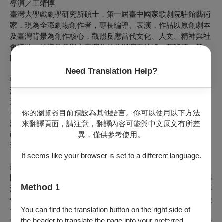
導演／王靖惇
臺灣大學戲劇學研究所碩士，第一屆臺中國家歌劇院駐館藝術
家，現為全職劇場創作者，專長編導、表演，作品以原創劇本
及臺灣背景為創作核心，觀照反應當代文化、人文、精神與社
會議題。編導及參與之表演作品曾巡演至法國、西班牙、韓
國、中國、新加坡、馬來西亞、泰國及美國等地。編導作品
《狂起》獲 2017 年曼谷藝術節最佳劇本、最佳導演、最佳藝
Need Translation Help?
術設計及最佳肢體類演出四項大獎；編劇作品《病號》獲邀參
演2019 年烏鎮戲劇節。著有《如此美好：王靖惇劇本集》。
近年編導作品有動見体劇團《如此美好》、《美好如此》；故
事工廠《七十三變》；衛武營五週年作品《但是又何奈》（導
你的瀏覽器目前預設為其他語言。你可以使用以下方法
演）；編劇作品有表演工作坊《外公的咖啡時光》、《遇見自
來翻譯頁面，請注意，翻譯內容可能與中文原文有所差
己》、明華園總團《步月火燒》、《乩身》；電影《成功補習
異，僅供參考使用。
班》；影集《整形過後》等。
It seems like your browser is set to a different language.
詞曲創作暨主演／梁允睿
國立臺灣藝術大學戲劇系畢業，現為紅潮劇集藝術總監，導
Method 1
演、編劇暨演員。2018年國家兩廳院駐館藝術家，並以《禁菸
告示》入圍臺灣文學獎劇本創作金典獎。創作風格注重結合社
You can find the translation button on the right side of
會議題與情感敘事，擅長捕捉人物內心複雜性。
the header to translate the page into your preferred
主要作品：紅潮劇集《美味型男》、《啞狗男人》、《茱麗葉