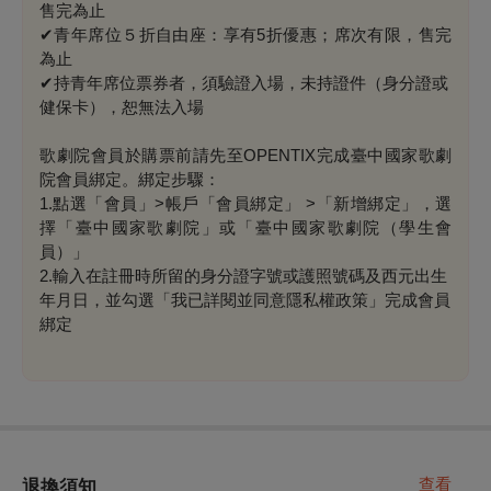
售完為止
✔青年席位５折自由座：享有5折優惠；席次有限，售完
為止
✔
持青年席位票券者，須驗證入場，未持證件（身分證或
健保卡），恕無法入場
歌劇院會員於購票前請先至OPENTIX完成臺中國家歌劇
院會員綁定。綁定步驟：
1.點選「會員」>帳戶「會員綁定」 >「新增綁定」，選
擇「臺中國家歌劇院」或「臺中國家歌劇院（學生會
員）」
2.輸入在註冊時所留的身分證字號或護照號碼及西元出生
年月日，並勾選「我已詳閱並同意隱私權政策」完成會員
綁定
查看
退換須知