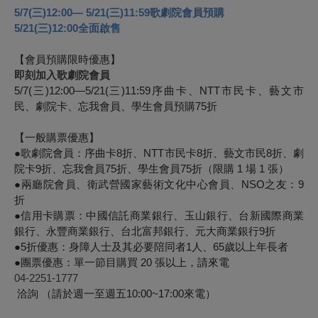
5/7(
三
)12:00— 5/21(
三
)11:59
歌劇院會員預購
5/21(
三
)12:00
全面啟售
【會員預購限時優惠】
即刻加入歌劇院會員
5/7(
三)12:00—5/21(三)11:59
序曲卡、NTT市民卡、藝文市
民、劇院卡、忘我會員、學生會員預購75折
【一般購票優惠】
●
歌劇院會員：序曲卡8折、NTT市民卡8折、藝文市民8折、劇
院卡9折、忘我會員75折、學生會員75折（限購 1 場 1 張）
●
兩廳院會員、衛武營國家藝術文化中心會員、NSO之友：9
折
●
信用卡購票：中國信託商業銀行、玉山銀行、台新國際商業
銀行、永豐商業銀行、台北富邦銀行、元大商業銀行9折
●5
折優惠：身障人士及其必要陪同者1人、65歲以上年長者
●
團票優惠：單一節目購買 20 張以上，請來電
04-2251-1777
洽詢 （請於週一至週五10:00~17:00來電）