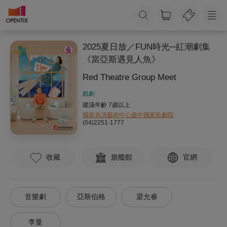
2025夏日放／FUN時光─紅潮劇集
《當亞斯遇見人魚》
Red Theatre Group Meet
戲劇
建議年齡 7歲以上
國家表演藝術中心臺中國家歌劇院
(04)2251-1777
收藏
旗艦館
官網
音樂劇
亞斯伯格
梁允睿
李曼