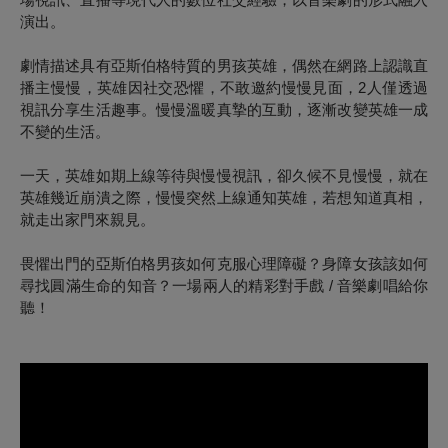
演出。
劇情描述具有亞斯伯格特質的男孩英雄，偶然在網路上認識直
播主慢慢，英雄因社交恐懼，不敢邀約慢慢見面，2人僅透過
視訊分享生活趣事。慢慢溫暖真摯的互動，逐漸改變英雄一成
不變的生活。
一天，英雄如期上線等待與慢慢視訊，卻久候不見慢慢，就在
英雄幾近崩潰之際，慢慢突然上線通知英雄，若想知道真相，
就走出家門來親見。
畏懼出門的亞斯伯格男孩如何克服心理障礙？身障女孩該如何
尋找圓滿生命的知音？一場兩人的精彩對手戲 / 音樂劇唱給你
聽！