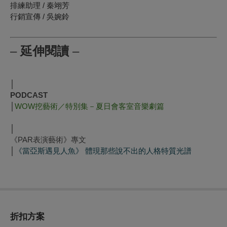
排練助理 / 秦翊芳
行銷宣傳
/
吳婉鈴
‒
延伸閱讀
‒
│
PODCAST
│
WOW挖藝術／特別集－夏日會客室音樂劇篇
│
《PAR表演藝術》專文
│
《當亞斯遇見人魚》 體現那些說不出的人格特質光譜
折扣方案