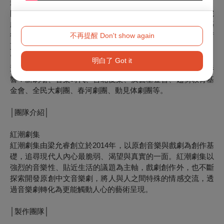
影像設計／羅士翔
國立臺北藝術大學新媒體藝術研究所畢業。國立臺灣戲曲學院
劇場藝術學系兼任講師。專業多媒體影像設計師。善用視覺藝
術及空間投影創作參與臺灣各大型展演及劇場。作品橫跨藝術
不再提醒 Don't show again
至商業領域，從現代戲劇、傳統戲曲、音樂歌舞劇、音樂會、
電影、MV、品牌商演等，類型多元豐富。
明白了 Got it
近期合作劇團：紅潮劇集、明華園戲劇總團、台南人劇團、影
響．新劇場、音樂時代、台北愛樂、廣藝基金會、趨勢教育基
金會、全民大劇團、春河劇團、動見体劇團等。
│團隊介紹│
紅潮劇集
紅潮劇集由梁允睿創立於2014年，以原創音樂與戲劇為創作基
礎，追尋現代人內心最脆弱、渴望與真實的一面。紅潮劇集以
強烈的音樂性、貼近生活的議題為主軸，戲劇創作外，也不斷
探索開發原創中文音樂劇，將人與人之間特殊的情感交流，透
過音樂劇轉化為更能觸動人心的藝術呈現。
│製作團隊│