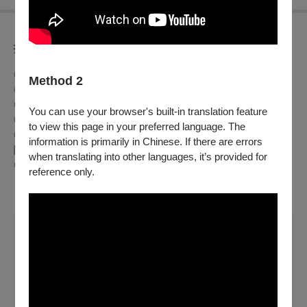
折扣方案
◎早鳥優惠：5月31日前購票，不限張數，享票價75折優惠
Method 2
◎兩廳院會員9折
◎學生票8折，入場須出示相關證件
You can use your browser's built-in translation feature
◎65歲以上長者5折，
入場須出示相關證件
to view this page in your preferred language. The
◎身心障礙人士及陪同者1名購票5折優待，入場時應出示身心
information is primarily in Chinese. If there are errors
障礙手冊，陪同者與身障者需同時入場
when translating into other languages, it’s provided for
◎青年席位5折自由座，數量有限售完為止
reference only.
持青年席位票券者，請憑證件（身分證或健保卡）入場
※
溫馨提醒
【本節目適用文化幣青年席位五折自由座優惠，提供之場
次將顯示專屬折扣方案】
青年席位五折自由座僅限於OPENTIX網站與App
使用100