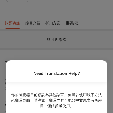
購票資訊
節目介紹
折扣方案
重要須知
無可售場次
節目介紹
／演出者／
Need Translation Help?
男低音︱羅俊穎
鋼 琴︱黃家正
導 聆︱焦元溥
你的瀏覽器目前預設為其他語言。你可以使用以下方法
／演出曲目／
來翻譯頁面，請注意，翻譯內容可能與中文原文有所差
Wagner: "Wesendonck lieder"
異，僅供參考使用。
華格納：《威森東克歌集》