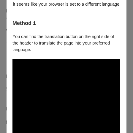
It seems like your browser is set to a different language.
Liszt: "Oh Quand je dors", "Gastibelza"
李斯特：《當我沉睡時》、《加斯提貝爾薩》
Method 1
Wagner opera arias
華格納歌劇詠嘆調
You can find the translation button on the right side of
'Wie Todesahnung …. O du mein holder Abendstern' from
the header to translate the page into your preferred
Tannhäuser
language.
〈如死亡的預感……哦，你，我可愛的晚星〉，選自歌劇
《唐懷瑟》
'Was duftet doch der Flieder….', 'Wahn ! Wahn !' from
Die
Meistersinger von Nürnberg
〈丁香花的芳香是多麼迷人………〉、〈妄想！妄想！〉，
選自歌劇《紐倫堡的名歌手》
'Die Frist ist um', 'Mögst du mein kind' from
Der Fliegende
Holländer
〈期限已到〉、〈願你是我的孩子〉，選自歌劇《漂泊的荷
蘭人》