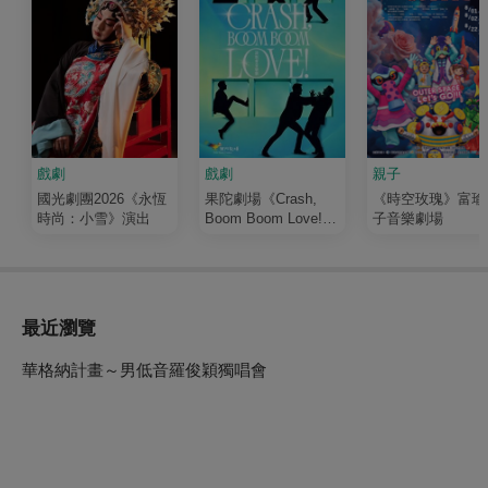
戲劇
戲劇
親子
國光劇團2026《永恆
果陀劇場《Crash,
《時空玫瑰》富瑜
時尚：小雪》演出
Boom Boom Love!》
子音樂劇場
演唱會音樂劇
最近瀏覽
華格納計畫～男低音羅俊穎獨唱會