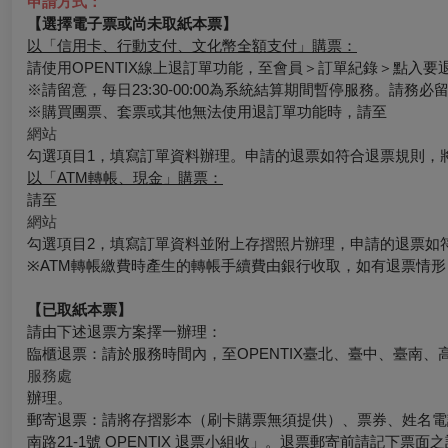
申請方式：
【選擇電子票或尚未取紙本票】
以「信用卡、行動支付、文化幣全額支付」購票：
請使用OPENTIX線上退訂單功能，至會員＞訂單紀錄＞點入
※請留意，每日23:30-00:00為系統結算期間暫停服務。請務
※購買團票、套票或其他無法使用退訂單功能時，請至
網站
勾選項目1，填寫訂單資料辦理。申請的退票如符合退票規則，
以「ATM轉帳、現金」購票：
請至
網站
勾選項目2，填寫訂單資料並附上存摺照片辦理，申請的退票如
※ATM轉帳繳費時產生的轉帳手續費由銀行收取，如有退票情
【已取紙本票】
請由下述退票方案擇一辦理：
臨櫃退票：請於服務時間內，至OPENTIX臺北、臺中、臺南、
服務處
辦理。
郵寄退票：請將存摺影本（刷卡購票無須提供）、票券、姓名電話
南路21-1號 OPENTIX 退票小組收」。退票郵寄前請記下