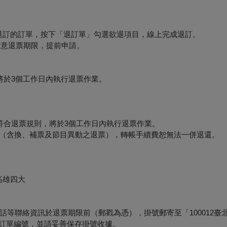
要退訂的訂單，按下「退訂單」勾選欲退項目，線上完成退訂。
必留意退票期限，提前申請。
將於3個工作日內執行退票作業。
符合退票規則，將於3個工作日內執行退票作業。
形（含換、補票及節目異動之退票），轉帳手續費恕無法一併退還。
高雄四大
等聯絡資訊於退票期限前（郵戳為憑），掛號郵寄至「100012臺
票面之訂單編號，並請妥善保存掛號收據。