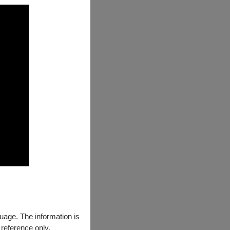
作，在倫敦維格摩
、鋼琴家安格利希
們之前也現身於蘇
柯隆愛樂廳、伯明
輯獲得2014年
下深刻印象的是
年年度唱片大獎，
樂四重奏錄音在
7年留聲機大獎的
少會帶有一點爭
星，使他們開啟一
團贊助獎金。
地死於奧斯威辛集中
guage. The information is
 reference only.