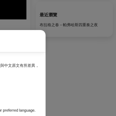
最近瀏覽
布拉格之春－帕弗哈斯四重奏之夜
能與中文原文有所差異，
界各大音樂廳演出
重奏的傳奇小提琴
our preferred language.