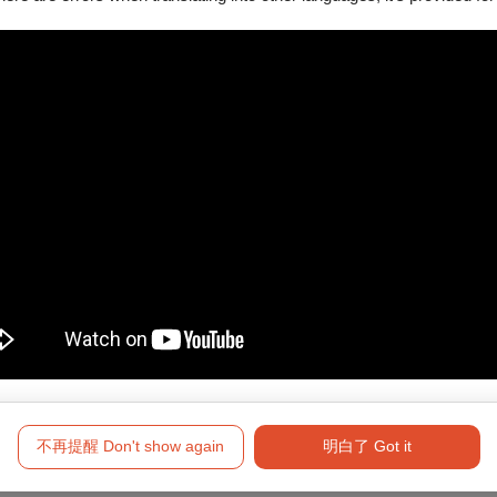
den”, D. 810
不再提醒 Don't show again
明白了 Got it
障礙手冊，陪同者與身障者需同時入場