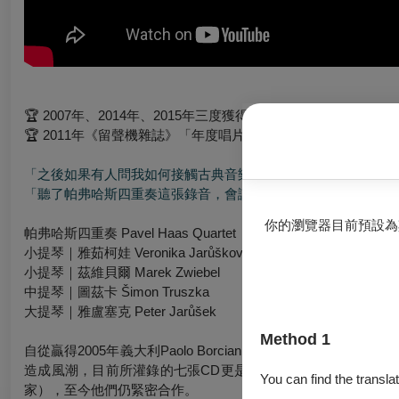
🏆 2007年、2014年、2015年三度獲得《留聲機雜誌》「年度
🏆 2011年《留聲機雜誌》「年度唱片」得主
「之後如果有人問我如何接觸古典音樂，我會直接請他來聽帕弗
「聽了帕弗哈斯四重奏這張錄音，會讓我覺得擔任唱片評論是世
你的瀏覽器目前預設為
帕弗哈斯四重奏 Pavel Haas Quartet
小提琴｜雅茹柯娃 Veronika Jarůšková
小提琴｜茲維貝爾 Marek Zwiebel
中提琴｜圖茲卡 Šimon Truszka
大提琴｜雅盧塞克 Peter Jarůšek
Method 1
自從贏得2005年義大利Paolo Borciani大賽首獎之後
造成風潮，目前所灌錄的七張CD更是張張獲獎。帕弗哈斯四重奏成
You can find the translat
家），至今他們仍緊密合作。