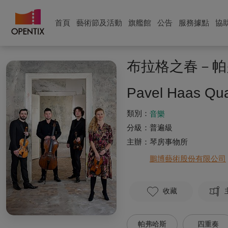
首頁
藝術節及活動
旗艦館
公告
服務據點
協
布拉格之春－帕
Pavel Haas Qua
類別：
音樂
分級：
普遍級
主辦：
琴房事物所
鵬博藝術股份有限公司
收藏
帕弗哈斯
四重奏