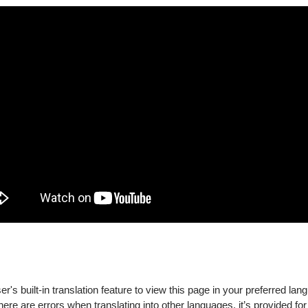
曲目，他們挖掘許多罕見而精彩的捷克作曲家作品，也接受委託演出新
合作演出的音樂家包括聲樂家芬克（Bernarda Fink）
為2015年波登湖音樂節的駐地藝術家，也會前往澳洲、日本、韓國演出。他
森堡愛樂廳、艾德堡、愛丁堡、韋爾比亞等音樂節；上一個樂季他們曾造訪
的錄音包括舒伯特d小調弦樂四重奏《死與少女》以及弦樂五重奏，這張專
現捷克傳統的最高水準－溫暖、宏亮、有個性、極具張力；但讓人留
對自信。」
》與G大調第13號弦樂四重奏，這張唱片獲得留聲機雜誌2011
唱片史上最偉大的詮釋之一。」此外，他們灌錄的普羅高菲夫兩首弦
樂四重奏《親密書簡》與帕弗哈斯第二號弦樂四重奏錄音，獲得200
第一號弦樂四重奏，留聲機：「要形容一張CD有重量級的音樂性多
2007年，柯隆愛樂在ECHO大獎裡提名帕弗哈斯四重奏為明日之
家計劃的演出，在2010年獲得Borletti-Buitoni信託計劃的合奏
899-1944），他在1941年在泰瑞辛城被納粹逮捕入獄，三年後悲慘
's built-in translation feature to view this page in your preferred lan
there are errors when translating into other languages, it’s provided for