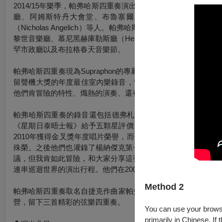
2014/15年樂季，帕弗哈斯四重奏演出一系列波西米亞風的
廳、阿姆斯特丹大會堂、布魯塞爾新藝術廳等地演出，與他們一起
（Nicholas Angelich）等人。帕弗哈斯四重奏受邀成
黎世音樂廳、慕尼黑赫庫勒斯廳（Herkulessaal）、盧
罕市政廳以及布拉格春天音樂節。
帕弗哈斯四重奏現為Supraphon的專屬音樂家，他們近年來
留聲機大獎的年度最佳室內樂錄音，留聲機的評論為「他們展
他們肯冒險的特性、熾熱的演奏、還有他們強烈傳達給聽眾的絕
帕弗哈斯四重奏的錄音還包括德弗札克的F大調弦樂四重奏《美國
《星期日泰晤士報》給予五顆星評價，說「他們的《美國》是
2010年獲得金叉獎年度唱片榮譽，而他們的楊納傑克第二號弦
殊榮。之後他們也灌錄了楊納傑克第一號弦樂四重奏與帕弗哈斯
議，但我肯如此冒險，和大家分享這張獨特的CD有多麼重要。」
連串巡迴世界的演出行程。他們在2007-2009年參與BBC新世代藝術
Method 2
帕弗哈斯四重奏取名自捷克作曲家帕弗哈斯（Pavel Haas, 1
營，留下三首精彩的弦樂四重奏。
You can use your browser
primarily in Chinese. If 