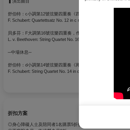
▍演出曲目
舒伯特：c小調第12號弦樂四重奏《四重奏斷章》
F. Schubert: Quartettsatz No. 12 in c minor, D. 703
貝多芬：F大調第16號弦樂四重奏，作品135
L. v. Beethoven: String Quartet No. 16 in F major, Op. 135
─中場休息─
舒伯特：d小調第14號弦樂四重奏《死與少女》，D. 810
F. Schubert: String Quartet No. 14 in d minor “Death and the Mai
折扣方案
◎身心障礙人士及陪同者1名購票5折優待，入場時應出示身心