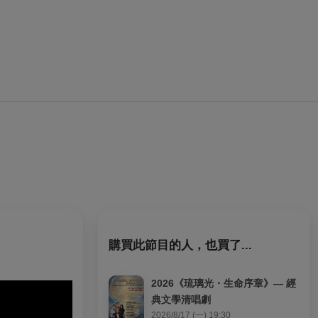
購買此節目的人，也買了...
2026《琉璃光・生命序章》— 經
典文學清唱劇
2026/8/17 (一) 19:30