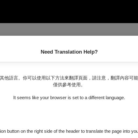
室內樂唱片」
Need Translation Help?
哈斯四重奏的演出。」《克里夫蘭公論報》
界上最棒的工作。」《留聲機雜誌》
其他語言。你可以使用以下方法來翻譯頁面，請注意，翻譯內容可
僅供參考使用。
It seems like your browser is set to a different language.
，帕弗哈斯四重奏儼然成為當今最受矚目的東歐弦樂四重奏團，他們不僅在世
立於布拉格，師事史坎帕（Milan Skampa，史麥塔納弦樂四
ion button on the right side of the header to translate the page into y