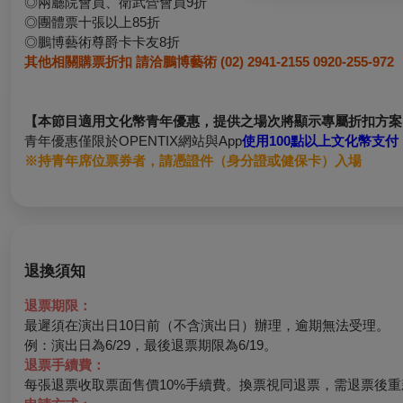
◎兩廳院會員、衛武營會員9折
◎團體票十張以上85折
◎鵬博藝術尊爵卡卡友8折
其他相關購票折扣 請洽鵬博藝術 (02) 2941-2155 0920-255-972
【本節目適用文化幣青年優惠，提供之場次將顯示專屬折扣方案
青年優惠僅限於OPENTIX網站與App
使用100點以上文化幣支付
※持青年席位票券者，請憑證件（身分證或健保卡）入場
退換須知
退票期限：
最遲須在演出日10日前（不含演出日）辦理，逾期無法受理。
例：演出日為6/29，最後退票期限為6/19。
退票手續費：
每張退票收取票面售價10%手續費。換票視同退票，需退票後重