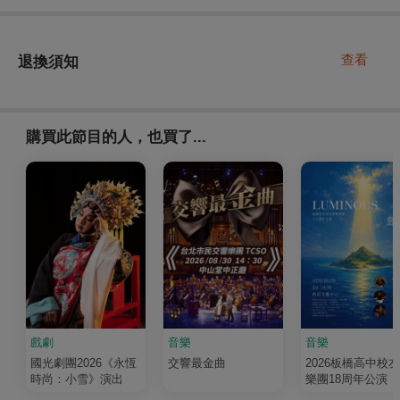
查看
退換須知
購買此節目的人，也買了...
戲劇
音樂
音樂
國光劇團2026《永恆
交響最金曲
2026板橋高中校
時尚：小雪》演出
樂團18周年公演《
輝 Luminous》