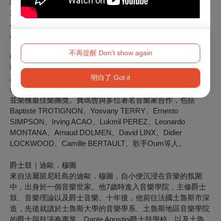
驗，他自2018年起與饒舌歌手Emcee AGORA合作，並於
2019年加入Pléthore樂團。他曾參與錄製多張專輯，包括
Arnaud DOLMEN的《Adjusting》（2022）、Clélya
ABRAHAM的《La Source》（2022）、NoJazz樂團的
《NoJazz Play Jazz》（2022）、Daïda的《La Passion du
不再提醒 Don't show again
Cri》（2021）、Emcee AGORA的《Peace》（2020）、
Fred PERREARD的《Romantic Sketches》（2019）以及
明白了 Got it
Alex MONFORT的《Introspection》（2018）。2021年6月，
他與Daïda樂團一起參加國家級的La Défense爵士音樂比賽，
並榮獲最佳樂團獎。費瑪曾與多位著名音樂家合作，包括
Baptiste TROTIGNON、Yosvany TERRY、Ernesto
SIMPSON、Irving ACAO、Lukmil PEREZ、Leonardo
MONTANA、Arnaud DOLMEN、David LINX、Didier
LOCKWOOD、Camille BERTAULT、歌手Oum等人。
爵士鼓｜迪歐．穆圖
來自法屬留尼旺島的迪歐．穆圖，自小便沉浸在音樂的氛圍
中，出身於一個音樂世家。他7歲時進入音樂學院，主修爵士
鼓、音樂理論以及爵士音樂。十年後，他前往法國土魯斯市深
造，先後就讀於土魯斯大學的音樂學系、土魯斯地區音樂學院
的爵士與鼓演奏專業、Dante Agostini爵士鼓學校，以及土魯