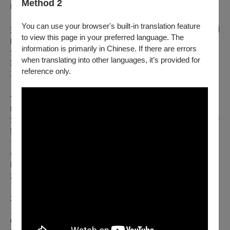
Method 2
Fat Cat等著名場館演出。
You can use your browser's built-in translation feature
如今，他積極參與演出並與SCOPES樂團合作錄製音樂，他們
to view this page in your preferred language. The
的新專輯《Age of Reason》獲得了廣泛的好評。作為一名視
information is primarily in Chinese. If there are errors
覺藝術家，裘克的藝術作品已被歐洲和北美的數十位私人收藏
when translating into other languages, it’s provided for
家收藏。他曾於2021年獲得法美創意交流計劃駐地藝術家獎
reference only.
項，並在法國La Courneuve展開創作駐地計劃。
低音提琴｜山姆．費瑪
山姆．費瑪出生於1992年，來自一個熱愛音樂的家庭，是一位
法國低音提琴手與電貝斯手。他6歲時便在Noisy-le-Grand的音
樂學院開始學習低音提琴。2009年，他進入Aubervilliers地區
音樂學院深造，並於2010年獲得古典與爵士音樂雙專業的音樂
學位。隨後，他繼續在第戎的勃艮第高等專業音樂學院和
Dammarie-les-Lys的Didier Lockwood音樂中心學習，並於
2016年獲得卓越獎。
2012年，費瑪開始活躍於巴黎的爵士音樂舞台。如今，他參與
多個音樂組合，包括Daïda、Arnaud DOLMEN、Photon(s)和
Clélya Abraham Quartet等。為了拓展音樂視野並豐富個人經