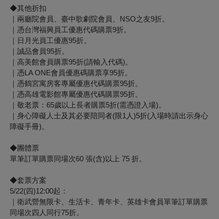
◆其他折扣
｜兩廳院會員、臺中歌劇院會員、NSO之友9折。
｜憑台灣福興員工優惠代碼購票9折。
｜日月光員工優惠95折。
｜誠品會員95折。
｜高美館會員購票95折(請輸入代碼)。
｜憑LA ONE會員優惠碼購票享95折。
｜憑鶴宮寓房客專屬優惠代碼購票95折。
｜憑高雄電影館專屬優惠代碼購票95折。
｜敬老票：65歲以上長者購票5折(需憑證入場)。
｜身心障礙人士及其必要陪同者(限1人)5折(入場時請出示身心
障礙手冊)。
◆團體票
單筆訂單購票同場次60 張(含)以上 75 折。
◆套票方案
5/22(四)12:00起：
｜衛武營無限卡、生活卡、青年卡、英雄卡會員單筆訂單購票
同場次四人同行75折。