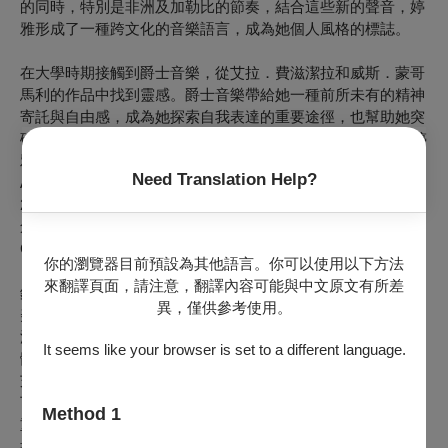
的同時，特別是非洲及加勒比的節奏，結合這些新的聲音，婷
雅形成了一種跨文化的音樂語言，成為她個人風格的標誌。
在大學時期接觸到爵士音樂，從艾拉．費滋潔拉和威斯．蒙哥
馬利的作品中找到靈感。爵士音樂帶給她一種前所未有的精神
寄託與自由感，成為她探索自我表達的重要途徑，也幫助她突
破家庭和文化背景的框架，開啟全新的音樂道路。2020年，婷
雅推出了她的首張專輯《Lots of Love》，與法國著名鋼琴家
Need Translation Help?
Alain JEAN-MARIE合作，成功在法國爵士樂壇嶄露頭角。
2021年她推出第二張專輯《Dare That Dream》，展現其詞曲
創作才華，這張專輯誕生於疫情期間，並邀請到Elie MARTIN-
CHARRIÈRE擔任藝術總監，為她的音樂注入全新元素。
你的瀏覽器目前預設為其他語言。你可以使用以下方法
來翻譯頁面，請注意，翻譯內容可能與中文原文有所差
鋼琴｜羅克菲
異，僅供參考使用。
美國鋼琴家、吉他手、作曲家與即興演奏家羅克菲，自幼便沉
浸在音樂的環境中成長。年輕時，他參與了各種業餘音樂團
It seems like your browser is set to a different language.
體，包括福音合唱團、南美吉他合奏團等，並在年輕時期搬到
芝加哥，於羅斯福大學的芝加哥表演藝術學院進修音樂。在接
下來的15年裡，他活躍於當地的音樂圈，成為芝加哥音樂界的
Method 1
重要成員。在職業生涯中，他有幸與眾多知名藝術家合作，包
括 John WETTON、派翠西亞．芭柏、Howard LEVY、馬卡