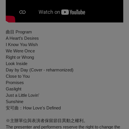
曲目 Program
A Heart’s Desires
I Know You Wish
We Were Once
Right or Wrong
Look Inside
Day by Day (Cover - reharmonized)
Close to You
Promises
Gaslight
Just a Little Lovin’
Sunshine
安可曲：How Love's Defined
※主辦單位與表演者保留節目異動之權利。
The presenter and performers reserve the right to change the