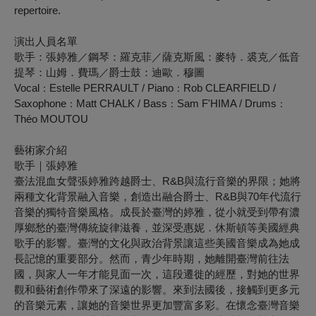
repertoire.
演出人員名單
歌手：張婷雅／鋼琴：羅克菲／薩克斯風：麥特．裘克／低音
提琴：山姆．費瑪／爵士鼓：迪歐．穆圖
Vocal
Estelle PERRAULT / Piano
Rob CLEARFIELD /
：
：
Saxophone
Matt CHALK / Bass
Sam F'HIMA / Drums
：
：
：
Théo MOUTOU
藝術家介紹
歌手｜張婷雅
臺法混血女聲張婷雅跨越爵士、R&B與流行音樂的界限；她將
兩種文化背景融入音樂，創造出融合爵士、R&B與70年代流行
音樂的獨特音樂風格。成長於臺灣的婷雅，從小就受到帶有濃
厚鄉愁的臺灣傳統旋律滋養，並深受惠妮．休斯頓等美國經典
歌手的影響。臺灣的文化與政治背景讓這些美國音樂成為她成
長記憶的重要部分。然而，青少年時期，她離開臺灣前往法
國，與家人一年才能見面一次，這段遷徙的經歷，對她的世界
觀和藝術創作帶來了深遠的影響。來到法國後，接觸到更多元
的音樂元素，讓她的音樂世界更加豐富多彩。在懷念臺灣音樂