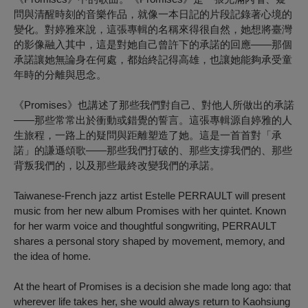
問與清醒時刻的音樂作品，就像一本日記的片段記錄著心境的
變化。對婷雅來說，這張專輯的名稱來得很自然，她想將臺灣
的影像融入其中，這是對她自己曾許下的承諾的回應——那個
承諾讓她無論身在何處，都始終記得高雄，也讓她能夠承受童
年時的分離與思念。
《Promises》也講述了那些我們對自己、對他人所做出的承諾
——那些常常出於衝動或錯覺的誓言。這張專輯源自婷雅的人
生旅程，一路上的疑問與距離塑造了她。這是一首首對「承
諾」的謙遜頌歌——那些我們打破的、那些支撐我們的、那些
背叛我們的，以及那些最終改變我們的承諾。
Taiwanese-French jazz artist Estelle PERRAULT will present
music from her new album
Promises
with her quintet. Known
for her warm voice and thoughtful songwriting, PERRAULT
shares a personal story shaped by movement, memory, and
the idea of home.
At the heart of
Promises
is a decision she made long ago: that
wherever life takes her, she would always return to Kaohsiung