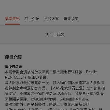
購票資訊
節目介紹
折扣方案
重要須知
無可售場次
節目介紹
演後簽名會
本場音樂會演後將於表演廳二樓大廳進行張婷雅（Estelle
PERRAULT）親筆簽名會。
每人限索取藝術家簽名一次。簽名物件僅限藝術家本人參與演
奏錄製之專輯及影音作品、【2025衛武營爵士週】之本節目相
關文宣，不開放其他物件署名及現場合影。音樂會正式演出結
束後開放排隊。
歡迎粉絲踴躍參與，珍藏藝術家親筆簽名。
臺法混血爵士新星張婷雅，將以五重奏帶來最新專輯
《Promises》中的歌曲。《Promises》是一張充滿內省、疑