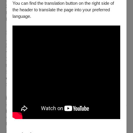
You can find the translation button on the right side of
雅、Simon MOULLIER、馬奇斯．希爾、Eighth
the header to translate the page into your preferred
BLACKBIRD、Grazyna AUGUSCIK，以及Itamar
language.
BOROCHOV等人。
迄今為止，他已發行了九張原創音樂專輯，其中包括與薩克斯
風手Caroline DAVIS和鼓手Quin KIRCHNER的共同領導專
案。他最近的一張專輯《Ashes and Diamonds》是一部由五
個樂章組成的組曲，探討了從一個時代過渡到另一個時代的本
質，以及危機時期如何同時帶來積極和消極的變化。除了作為
鋼琴家的工作之外，他還多次接受委託為不同的藝術項目進行
創作，包括為普渡大學的戲劇製作、短片《The Lost Remake
of Beau Geste》，以及位於德州大學城的Brazos Valley
Symphony Orchestra創作音樂。他目前定居於法國馬賽。
薩克斯風｜麥特．裘克
麥特．裘克於1992年出生於美國堪薩斯州堪薩斯市。他是一位
薩克斯風手、作曲家、畫家及多元藝術家。18歲時，他獲得獎
學金前往紐約，在新學院爵士與當代音樂學院就讀，師從
Reggie WORKMAN和Jaleel SHAW。在紐約生活的十年間，
裘克經常與一群備受矚目的年輕爵士名家於Smalls、Smoke和