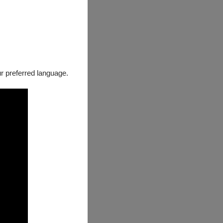
的遺體統一送往
撿拾者的伊莎貝
幸而得以全身而
。情急之下，她
our preferred language.
跟不同宗教團體
的彩色影像則是
記，使女主角能
使觀眾更貼近她