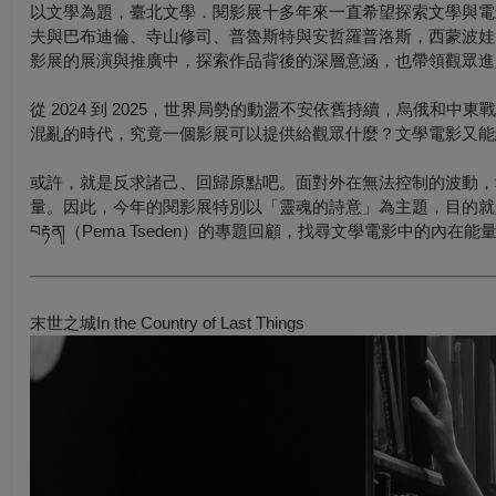
以文學為題，臺北文學．閱影展十多年來一直希望探索文學與電影
夫與巴布迪倫、寺山修司、普魯斯特與安哲羅普洛斯，西蒙波娃
影展的展演與推廣中，探索作品背後的深層意涵，也帶領觀眾進
從 2024 到 2025，世界局勢的動盪不安依舊持續，烏俄
混亂的時代，究竟一個影展可以提供給觀眾什麼？文學電影又能
或許，就是反求諸己、回歸原點吧。面對外在無法控制的波動，
量。因此，今年的閱影展特別以「靈魂的詩意」為主題，目的就是從心靈再
བརྟན།（Pema Tseden）的專題回顧，找尋文學電影中的內在能
末世之城In the Country of Last Things