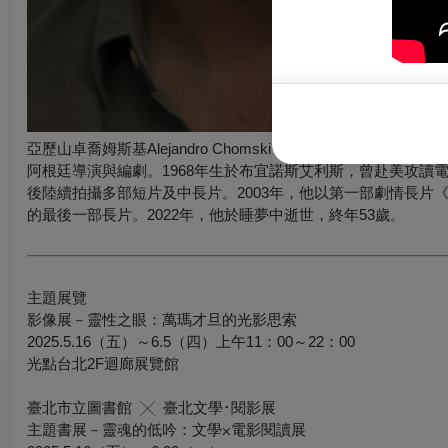
亞歷山卓喬姆斯基Alejandro Chomski
阿根廷導演與編劇。1968年生於布宜諾斯艾利斯，曾赴美攻讀電影導
後陸續拍攝多部短片及中長片。2003年，他以第一部劇情長片《Tod
的最後一部長片。2022年，他於睡夢中逝世，終年53歲。
主題展覽
影像展－靈性之眼：萬瑪才旦的光影思索
2025.5.16（五）～6.5（四）上午11：00～22：00
光點台北2F迴廊展覽館
臺北市立圖書館 ╳ 臺北文學･閱影展
主題書展－靈魂的低吟：文學⨉電影閱讀展