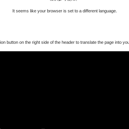
│
It seems like your browser is set to a different language.
壁則是風景。在這裡，人們沿街拾荒與轉賣廢棄物；在這裡，亡者
不顧一切來到這座末世之城。她轉賣廢棄物賺取生活費，並與同為
迪南趁著妻子熟睡時，跳上安娜的床企圖染指她。安娜極力反擊，
將兩人的遺物轉賣獲取一筆財富後，卻被意圖劫財的兩名男子盯上
ion button on the right side of the header to translate the page into y
意料之外，圖書館彷彿與世隔絕般瀰漫沉著安穩的氛圍，還有學者
室，原本幾近絕望的尋人旅程似乎又燃起了一絲希望。
黑白影像再現小說中荒蕪頹圮的末世之城，部分繽紛絢爛超乎現實
啟示錄的色彩。導演亞歷山卓喬姆斯基巧妙將小說裡的書信換成日
身宛如絕境的孤城裡所感受到的虛無、哀傷、恐懼、慾望或絕望，