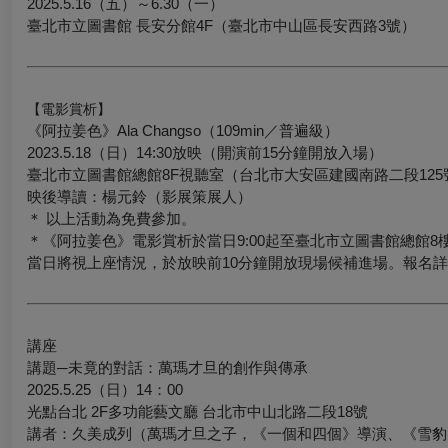
2025.5.16（五）～6.30（一）
臺北市立圖書館 長安分館4F（臺北市中山區長安西路3號）
【電影賞析】
《阿拉姜色》Ala Changso（109min／普遍級）
2023.5.18（日）14:30放映（開演前15分鐘開放入場）
臺北市立圖書館總館8F視聽室（台北市大安區建國南路二段125
映後導讀：楊元鈴（影展策展人）
＊ 以上活動為免費參加。
＊《阿拉姜色》電影賞析於當日9:00起至臺北市立圖書館總館
當日將視上座情況，於放映前10分鐘開放現場候補進場。報名詳情可洽02
講座
講題─未竟的對話：萬瑪才旦的創作與傳承
2025.5.25（日）14：00
光點台北 2F多功能藝文廳 台北市中山北路二段18號
講者：久美成列（萬瑪才旦之子，《一個和四個》導演、《雪豹