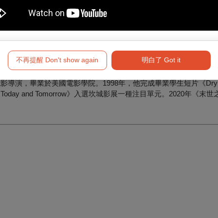
不再提醒 Don't show again
明白了 Got it
演，畢業於美國電影學院。1998年，他完成畢業學生短片《Dry Ma
ay and Tomorrow》入選坎城影展一種注目單元。2020年《末