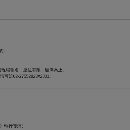
號）
8樓現場報名，座位有限，額滿為止。
-27552823#2801。
》執行導演）