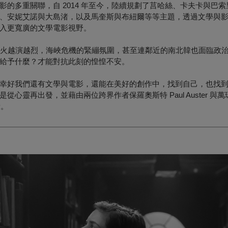
的多重關聯，自 2014 年至今，陸續規劃了莒哈絲、卡夫卡與巴
、安妮艾諾與大島渚，以及馬奎斯與布紐爾等等主題，透過文學與
入更寬廣的文學電影視野。
和中東戰火越演越烈，海峽危機的緊繃氛圍，甚至連鄰近的南北韓也面臨政
給予什麼？才能對抗此刻的惶惶不安。
幸好我們還有文學與電影，還能在美好的創作中，找到自己，也找
出發，並藉由兩位跨界作者保羅奧斯特 Paul Auster 與萬瑪才旦 
量。