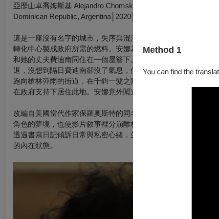
亞歷山卓喬姆斯基 Alejandro Chomski
Dominican Republic, Argentina│2020│DCP│B&W, Color│89min
這是一座沒有名字的城市，失序與混沌是它的律動，煙硝斷垣殘
轉化中心製成政府所需的燃料。安娜為了找尋下落不明的哥哥，
Method 1
和她的丈夫費迪南同住在一個屋簷下。然而食色性也，某日，費
退，沒想到隔日費迪南卻沒了氣息，伊莎貝也隨丈夫而去。安娜
You can find the translat
跑向槍林彈雨的街道，在千鈞一髮之際躲進國家圖書館。出乎她
在政府支持下居住此地。安娜意外闖進一間猶太拉比聚集的讀書
改編自美國當代作家保羅奧斯特的同名小說，本片以銳利冷冽的
角色的夢境，也使影片敘事裡分崩離析的世界更增添寓言及末日
透過書寫日記傾訴日常與私密心緒，並藉第二人稱視角敘述她置
的內在狀態。