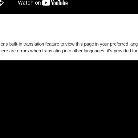
's built-in translation feature to view this page in your preferred lan
there are errors when translating into other languages, it’s provided for