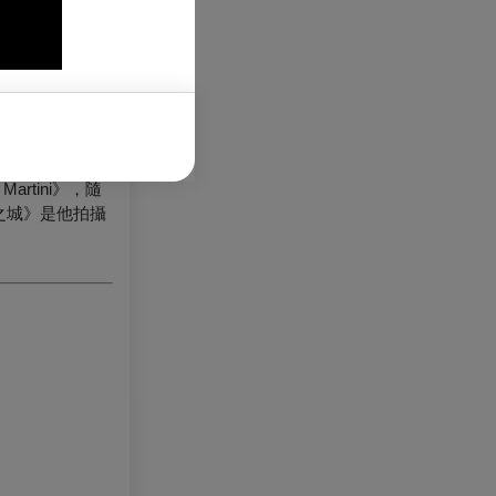
rtini》，隨
世之城》是他拍攝