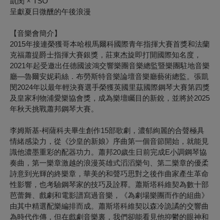
凱閔
×
TSO
呈獻夏日微醺的午後浪漫
【音樂會簡介】
2015年接連榮獲哥本哈根馬爾科國際青年指揮大賽首獎和法蘭
克福蕭提爵士指揮大賽銀獎，莊東杰旋即打開國際知名度，
2021年起受邀出任德國波鴻交響樂團音樂總監暨樂團駐地音樂
廳—魯爾安妮莉絲．布勞斯特音樂論壇音樂廳藝術總監。張凱
閔2024年以最年輕決賽選手榮獲英國里茲國際鋼琴大賽第四獎
及皇家利物浦愛樂協會獎，成為樂壇矚目的新銳，並將於2025
年秋天挑戰蕭邦鋼琴大賽。
李姆斯基-柯薩科夫畢生創作15部歌劇，濃郁絢麗的合聲極具
情緒感染力，從《沙皇的新娘》序曲第一個音節開始，就能見
識他濃墨重彩的配器功力。蕭邦20歲生日前完成E小調鋼琴協
奏曲，第一樂章激越的浪漫英雄式滔滔樂句、第二樂章的優柔
詩意到光輝的終樂章，華美的和聲巧思對之後作曲家產生革命
性影響，也考驗鋼琴家的技巧及詮釋。蕭斯塔科維契為數十部
芭蕾舞、戲劇和電影譜寫過音樂，《為劇場樂團而作的組曲》
由其中精選配樂編排而成。蕭斯塔科維契以森冷詭譎的交響曲
為時代作傳，但在戲劇音樂裏，我們卻能看見他抑鬱的眼神和