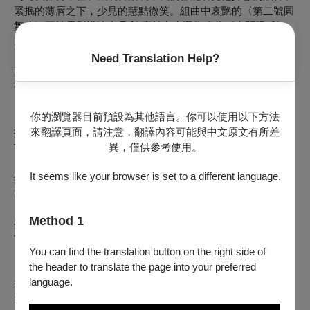
緊抿的薄唇之下，少見的慧黠微笑。組曲中哀艷的〈第二號圓
舞曲〉更被電影導演史丹利‧庫柏力克選為遺作《大開眼戒》
的配樂。
Need Translation Help?
夏日午後，指揮莊東杰帶來讓人耳目一新的曲目，攜手鋼琴家
張凱閔和 TSO 與您暢遊音樂的綺幻境域。
你的瀏覽器目前預設為其他語言。你可以使用以下方法
【演出者】
來翻譯頁面，請注意，翻譯內容可能與中文原文有所差
指揮：莊東杰
異，僅供參考使用。
Tung-Chieh Chuang, Conductor
It seems like your browser is set to a different language.
鋼琴：張凱閔
Kai-Min Chang, Piano
Method 1
臺北市立交響樂團
Taipei Symphony Orchestra
You can find the translation button on the right side of
the header to translate the page into your preferred
【演出曲目】
language.
李姆斯基-柯薩科夫：《沙皇的新娘》序曲
Nikolai Rimsky-Korsakov: Overture to "The Tsar's Bride"