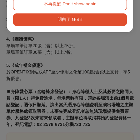
不再提醒 Don't show again
◎臺北通TaipeiPass實體卡或APP虛擬卡9折。
明白了 Got it
3.
《信用卡優惠》
玉山銀行、台新銀行、台北富邦銀行信用卡卡友
9
折。
4.
《團體優惠》
單場單筆訂單
20
張（含）以上
75
折。
單場單筆訂單
30
張（含）以上
7
折。
5.《
成年禮金優惠》
於OPENTIX網站或APP至少使用文化幣100點(含)以上支付
，享5
折優惠。
※身障愛心票（含輪椅席登記）：身心障礙人士及其必要之陪同人
員（限1人）得免費進場，每場票數有限，須於各場演出前1個月電
話登記，遇假日順延。演出當天憑身心障礙證明至演出場地之主辦
單位服務處領取票券，未事先完成登記者恕無法現場提供免費票
券。凡登記3次未前來領取者，主辦單位得取消其預約登記資格一
年。登記電話：02-2578-6731分機723-725