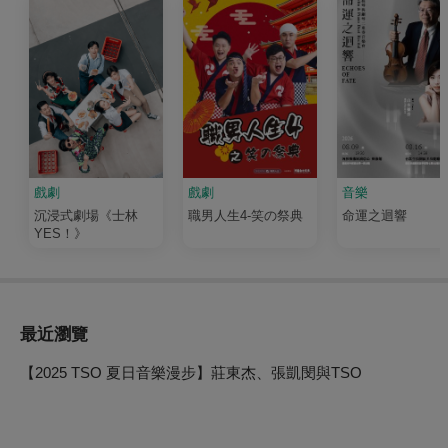
戲劇
戲劇
音樂
沉浸式劇場《士林
職男人生4-笑の祭典
命運之迴響
YES！》
最近瀏覽
【2025 TSO 夏日音樂漫步】莊東杰、張凱閔與TSO