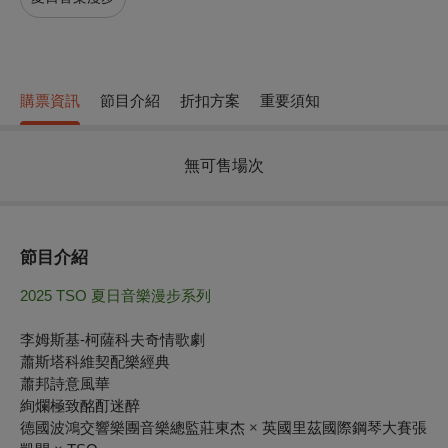
購票資訊
節目介紹
折扣方案
重要須知
無可售場次
節目介紹
2025 TSO 夏日音樂漫步系列
李姆斯基-柯薩科夫奇情歌劇
蕭斯塔科維契配樂經典
蕭邦詩意風華
絢爛極致酩酊迷醉
德國波鴻交響樂團音樂總監莊東杰
×
英國里茲國際鋼琴大賽張