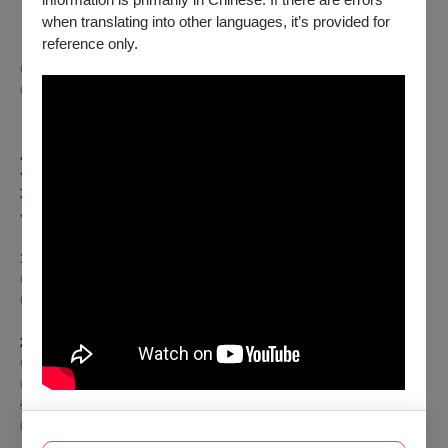
when translating into other languages, it’s provided for
＊《敬老、身障優惠－
入場需出示有效證件》自
2025
年
5
月12日
reference only.
（一）
14:00
起。
◎65歲以上長者及陪同者（限1人）5折，需同時入場。
◎身心障礙人士及陪同者（限1人）5折，需同時入場。
【折扣方案】
2025
年6
月13日（五）
12:00起
，下列優惠請擇一使
用。
◇
各項優惠除敬老、身心障礙購票或單一票價場次以外，最低票價
不予折扣。
◇
各項優惠擇一使用。
1.
《會員優惠》
◎
「
TSO
之友」（請輸入身份證字號）
8
折
◎
兩廳院會員
9
折
2.
《憑證優惠－
入場需出示有效證件》
◎學生（限本人）7折。
◎公務人員憑有效識別證（限本人）8折。另可登錄公務人員終身
學習時數3小時，請於音樂會現場服務台登記。
◎臺北市退休公教人員憑臺北市政府退休公教人員退休證（限本
人）5折。