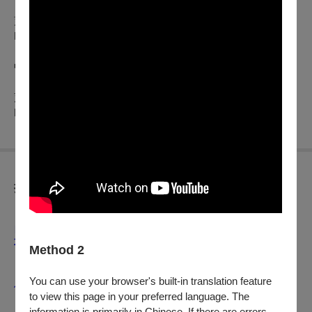
蕭邦：E小調第一號鋼琴協奏曲，作品11
Frédéric Chopin: Piano Concerto No.1 in E Minor, Op.11
中場休息 Intermission
蕭斯塔科維契：為劇場樂團而作之組曲
Dmitri Shostakovich: Suite for Variety Orchestra
折扣方案
【早鳥優惠方案】
自
2025
年5月12日（一）14:00至6月13日（五）12:00
止。
不限張數皆享75折優惠。最低票價不予折扣。
Method 2
【夏日音樂漫步】
You can use your browser's built-in translation feature
任選
2
場可享
8
折優惠，最低票價不予折扣。
自
2025
年
6
月
13
日
to view this page in your preferred language. The
（五）
12:00
起。
information is primarily in Chinese. If there are errors