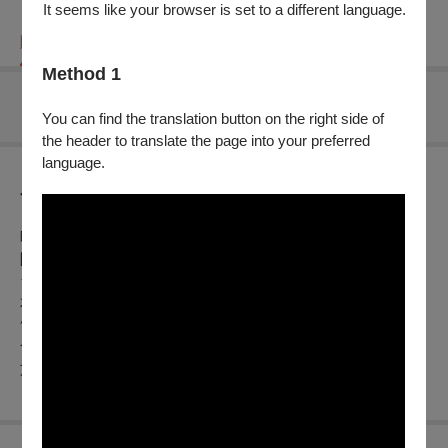
It seems like your browser is set to a different language.
購票資訊
節目介紹
折扣方案
重要須知
Method 1
無可售場次
You can find the translation button on the right side of
the header to translate the page into your preferred
language.
節目介紹
暌違多年的亞洲陶笛交流音樂會於雲林表演廳隆重舉行，成為
陶笛愛好者與廣大民眾的一場音樂盛宴。本次活動集結了來自
台灣與亞洲地區的優秀陶笛演出團體與個人，演出陣容包含日
本陶笛大師宗次郎、韓國朴鳳圭陶笛演奏家及其團隊、香港陶
笛演奏家原樂天及香港陶笛樂團、還有多個台灣陶笛團隊，包
含築風陶笛樂團、雲林陶笛班等，為觀眾呈現一場跨國界、跨
文化的音樂饗宴。