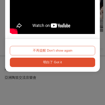
戲劇
戲劇
音樂
沉浸式劇場《士林
職男人生4-笑の祭典
命運之迴響
YES！》
不再提醒 Don't show again
明白了 Got it
最近瀏覽
亞洲陶笛交流音樂會