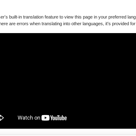
's built-in translation feature to view this page in your preferred lan
障礙手冊，陪同者與身障者需同時入場。
there are errors when translating into other languages, it’s provided for
件。
，享5折優惠