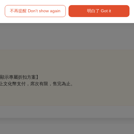
不再提醒 Don't show again
明白了 Got it
顯示專屬折扣方案】
點以上文化幣支付，席次有限，售完為止。