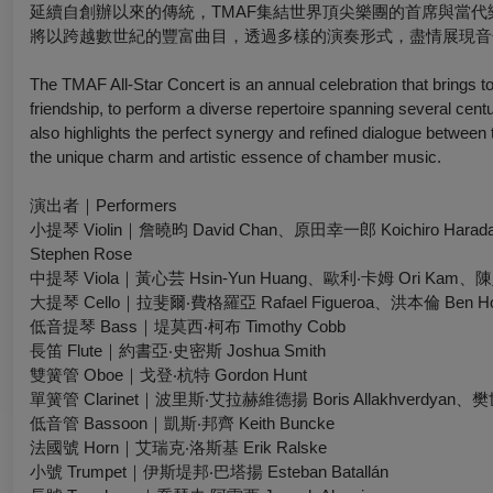
延續自創辦以來的傳統，TMAF集結世界頂尖樂團的首席與當
將以跨越數世紀的豐富曲目，透過多樣的演奏形式，盡情展現音
The TMAF All-Star Concert is an annual celebration that brings 
friendship, to perform a diverse repertoire spanning several cen
also highlights the perfect synergy and refined dialogue between 
the unique charm and artistic essence of chamber music.
演出者｜Performers
小提琴 Violin｜詹曉昀 David Chan、原田幸一郎 Koichiro Har
Stephen Rose
中提琴 Viola｜黃心芸 Hsin-Yun Huang、歐利‧卡姆 Ori Kam、陳則
大提琴 Cello｜拉斐爾‧費格羅亞 Rafael Figueroa、洪本倫 Ben H
低音提琴 Bass｜堤莫西‧柯布 Timothy Cobb
長笛 Flute｜約書亞‧史密斯 Joshua Smith
雙簧管 Oboe｜戈登‧杭特 Gordon Hunt
單簧管 Clarinet｜波里斯‧艾拉赫維德揚 Boris Allakhverdyan、樊世
低音管 Bassoon｜凱斯‧邦齊 Keith Buncke
法國號 Horn｜艾瑞克‧洛斯基 Erik Ralske
小號 Trumpet｜伊斯堤邦‧巴塔揚 Esteban Batallán