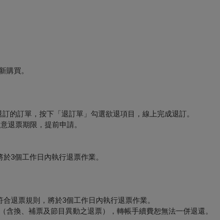
新購買。
要退訂的訂單，按下「退訂單」勾選欲退項目，線上完成退訂。
必留意退票期限，提前申請。
將於3個工作日內執行退票作業。
符合退票規則，將於3個工作日內執行退票作業。
形（含換、補票及節目異動之退票），轉帳手續費恕無法一併退還。