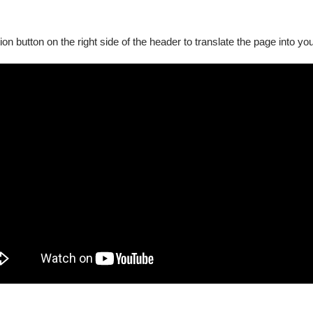
ion button on the right side of the header to translate the page into y
樂學系
悟文教基金會、和德昌股份有限公司、文曄基金會、安永財務管理諮