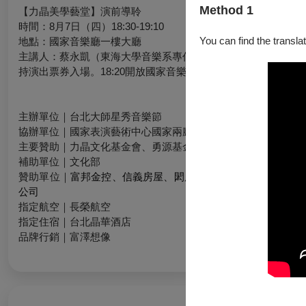
Method 1
【力晶美學藝堂
】
演前導聆
時間：8月7日（四）18:30-19:10
You can find the translat
地點：國家音樂廳一樓大廳
主講人：蔡永凱（東海大學音樂系專任副教授）
持演出票券入場。18:20開放國家音樂廳一號門入場。
主辦單位｜台北大師星秀音樂節
協辦單位｜國家表演藝術中心國家兩廳院、國立臺北藝術大學音
主要贊助｜力晶文化基金會、勇源基金會
補助單位｜文化部
贊助單位｜
富邦金控、信義房屋、閎康科技股份有限公司、融
公司
指定航空｜長榮航空
指定住宿｜台北晶華酒店
品牌行銷｜富澤想像