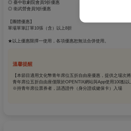
◎ 臺中歌劇院會員9折優惠
◎ 衛武營會員9折優惠
【團體優惠】
單場單筆訂單10張（含）以上8折
★以上優惠限擇一使用，各項優惠恕無法合併使用。
溫馨提醒
【本節目適用文化幣青年席位五折自由座優惠，提供之場次將
青年席位五折自由座僅限於OPENTIX網站與App使用100
※持青年席位票券者，請憑證件（身分證或健保卡）入場