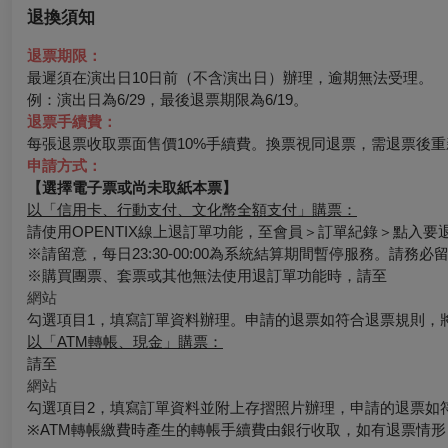
退換須知
退票期限：
最遲須在演出日10日前（不含演出日）辦理，逾期無法受理。
例：演出日為6/29，最後退票期限為6/19。
退票手續費：
每張退票收取票面售價10%手續費。換票視同退票，需退票後重
申請方式：
【選擇電子票或尚未取紙本票】
以「信用卡、行動支付、文化幣全額支付」購票：
請使用OPENTIX線上退訂單功能，至會員＞訂單紀錄＞點入
※請留意，每日23:30-00:00為系統結算期間暫停服務。請務
※購買團票、套票或其他無法使用退訂單功能時，請至
網站
勾選項目1，填寫訂單資料辦理。申請的退票如符合退票規則，
以「ATM轉帳、現金」購票：
請至
網站
勾選項目2，填寫訂單資料並附上存摺照片辦理，申請的退票如
※ATM轉帳繳費時產生的轉帳手續費由銀行收取，如有退票情