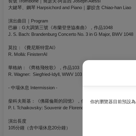
長號 Trombone｜喬瑟夫‧阿雷西 Joseph Alessi
大鍵琴、鋼琴 Harpsichord and Piano｜廖皎含 Chiao-han Liao
演出曲目｜Program
巴赫：G大調第三號《布蘭登堡協奏曲》，作品1048
J. S. Bach:
Brandenburg Concerto
No. 3 in G Major, BWV 1048
莫拉：《費尼斯特雷AI》
R. Mollá:
FinisterrAI
華格納：《齊格飛牧歌》，作品103
R. Wagner:
Siegfried-Idyll,
WWV 103
- 中場休息 Intermission -
柴科夫斯基：《佛羅倫斯的回憶》，作品70
你的瀏覽器目前預設為
P. I. Tchaikovsky:
Souvenir de Florence
, Op. 70
演出長度
105分鐘（含中場休息20分鐘）