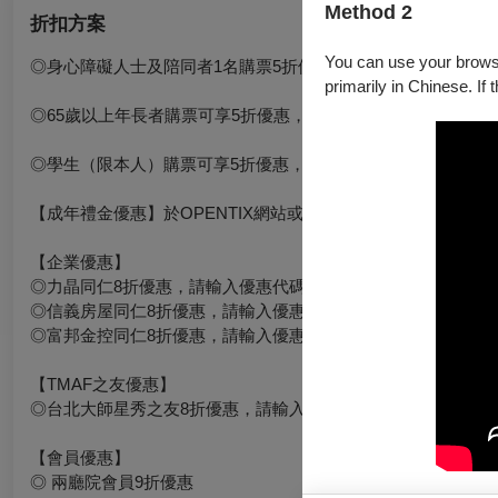
Method 2
折扣方案
You can use your browser
◎身心障礙人士及陪同者1名購票5折優待，入場時應出示身心
primarily in Chinese. If 
◎65歲以上年長者購票可享5折優惠，入場時請出示有效證件。
◎學生（限本人）購票可享5折優惠，入場時請出示有效學生證
【成年禮金優惠】於OPENTIX網站或APP全額使用文化幣支付
【企業優惠】
◎力晶同仁8折優惠，請輸入優惠代碼
◎信義房屋同仁8折優惠，請輸入優惠代碼
◎富邦金控同仁8折優惠，請輸入優惠代碼
【TMAF之友優惠】
◎台北大師星秀之友8折優惠，請輸入優惠代碼
【會員優惠】
◎ 兩廳院會員9折優惠