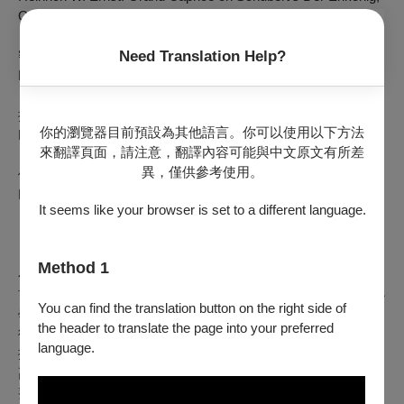
Op. 26
Need Translation Help?
密爾斯坦：改編李斯特第一號魔鬼圓舞曲
Nathan Milstein: Liszt Mephistopheles Waltz No 1
拉威爾
：
《吉普賽人》
你的瀏覽器目前預設為其他語言。你可以使用以下方法
Maurice Ravel: Tzigane
來翻譯頁面，請注意，翻譯內容可能與中文原文有所差
異，僅供參考使用。
伊撒意：《E大調無伴奏小提琴奏鳴曲第六號》
Eugène Ysaÿe: Violin Sonata No.6 in E major
It seems like your browser is set to a different language.
【演出者簡介】
Method 1
小提琴Violin｜鄭博元Paul Jeng
博元2006年出生於台北市，小學一年級由陳妍希老師啟蒙，小
You can find the translation button on the right side of
學至國中師從陳妍希、周建瑩兩位老師。目前就讀國立台南藝
the header to translate the page into your preferred
術大學七年一貫制音樂系四年級，主修小提琴，師事周郁芝教
language.
授。
高中之前雖未曾就讀音樂班，因參加學校弦樂團，接受豐富完
整的音樂環境薰陶，透過比賽、演出持續累積舞台經驗，國小