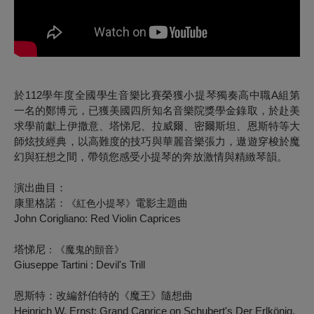
於112學年度全國學生音樂比賽榮獲小提琴獨奏高中職A組第
一名的鄭博元，已獲美國四所知名音樂院獎學金錄取，於赴美
求學前獻上伊撒意、塔悌尼、拉威爾、密爾斯坦、恩斯特等大
師炫技經典，以高難度的技巧與華麗音樂張力，遨遊穿梭於魔
幻與狂想之間，帶領您感受小提琴的奔放激情與精緻琴韻。
演出曲目：
康里格諾
：
電影主題曲
《紅色小提琴》
John Corigliano:
Red Violin Caprices
塔悌尼
：
《魔鬼的顫音》
Giuseppe Tartini : Devil's Trill
恩斯特：改編舒伯特的《魔王》隨想曲
Heinrich W. Ernst: Grand Caprice on Schubert's Der Erlkönig,