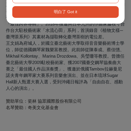
王文娟2024年起加入富瑜文教基金會，擔任富瑜室內樂集的鋼
琴家，並任教於實踐大學與光仁中學。2019年文娟與小提琴家
明白了 Got it
張雅晴合作的《海翁繪》專輯，榮獲第30屆『傳藝金曲獎』-
「最佳跨界專輯」。2018年獲邀與日本九州的作曲家藤枝守合
作台大駐校藝術家「水流心田」系列，首演錄音《植物文樣─
臺灣茶系列》其素材為擷取轉化臺灣茶樹的電位差。
王文娟為府城人，於國立臺北藝術大學取得音音樂藝術博士學
位，師從德國鋼琴家魏樂富教授。此前師從陳泰成、蔡佳憓、
Mikhail Kollontay、Marina Drozdowa、吳瑩珊等教授。曾擔任
臺北藝術大學2009駐校藝術家、獲2007國臺交鋼琴協奏曲大
賽之「最佳國人作品演奏獎」、獲邀於俄國Tambov拉赫曼尼
諾夫青年鋼琴家大賽系列音樂會演出、並在日本琉球Sugar
Hall新人甄選大賽入選，受到沖繩日報評為「自由自在、感動
人心的演出」。
贊助單位：瓷林 協眾國際股份有限公司
名琴贊助：奇美文化基金會