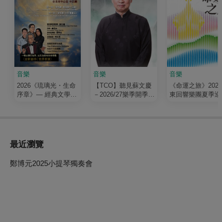
音樂
音樂
音樂
2026《琉璃光・生命
【TCO】聽見蘇文慶
《命運之旅》202
序章》— 經典文學清
－2026/27樂季開季音
東回響樂團夏季巡
唱劇
樂會
最近瀏覽
鄭博元2025小提琴獨奏會