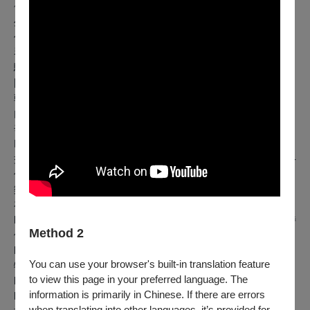
~國中連續四年擔任學校弦樂團首席，歷年在台北市及全國學
生音樂比賽弦樂合奏、弦樂四重奏、個人獨奏各項目屢獲特優
佳績，小學六年級錄取「台北愛樂少年樂團」擔任第一小提
琴，四年期間於國家音樂廳與國外累積近20場管弦樂曲演出經
驗。
國三時立定志向，報考國立台南藝術大學七年一貫制音樂系，
朝音樂專業生涯目標邁進。就讀南藝高中部三年期間多次自校
內外大師班甄選脫穎而出，獲選示範演奏，接受包括曾耿元、
辛明峰、寧鋒、Vesselin Paraschkevov、Lev Solodovnikov、
Robert Chen、Benjamin Beilman 等國內外大師個別指導，獲
益匪淺。2023~2025年連續三年獲選南藝大音樂系「明日之星-
傳承」年度音樂會演出代表，於台中歌劇院、高雄衛武營等音
樂廳獨奏與室內樂演出。
在個人比賽方面，近三年曾獲主要獎項包括：
l
112
學年度全國學生音樂比賽小提琴獨奏高中職A組第一名特
Method 2
優
l
112
學年度台南市學生音樂比賽小提琴獨奏高中職A組第一名
You can use your browser's built-in translation feature
特優
to view this page in your preferred language. The
l
2023
年第十五屆台灣弦樂團小提琴比賽青少年組決賽優勝
information is primarily in Chinese. If there are errors
l
North American Virtuoso International Music Competition
小
when translating into other languages, it’s provided for