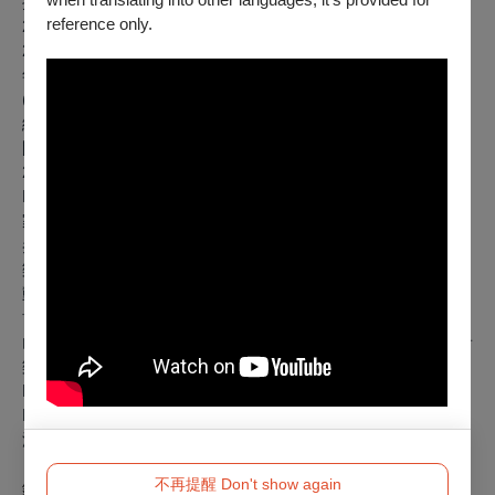
提琴獨奏青少年組金獎(2022) / 青年組白金首獎(2023)
reference only.
2021
年8月於台北松菸誠品表演廳舉行首次個人獨奏會。
2022、2023連續兩年錄取國立台灣交響樂團(NTSO)國際青少
年管絃樂營，2023、2024連續兩年入選國家青年交響樂團
(NSYO)，由國家交響樂團(NSO)音樂總監 Jun Märkl 親自訓
練指揮。博元擔任聲部與樂團副首席，於集訓與國內外巡演期
間表現優異，連續兩年獲頒傑出團員獎及下屆免甄試資格。
2024年7月參與總統府音樂會演出，並於2024年9月獲選為
NSYO Soloists室內樂團演出代表，在國家演奏廳與NSO音樂
家們共同演出「夢響
跳躍」室內樂音樂會。2024年12月獲邀
參與NSO年度「青年音樂家茁壯計畫」，在NSO樂團首席音
樂家們帶領下走訪偏鄉學校，參與古典音樂藝術教育推廣活
動。
博元於今年二月赴美參加四所知名音樂院入學考試，包括舊金
山音樂院(San Francisco Conservatory of Music)、克里夫蘭音
樂院(Cleveland Institute of Music)，新英格蘭音樂院(New
England Conservatory)、曼哈頓音樂院(Manhattan School of
Music)，全部錄取並提供高額獎學金，將於八月啟程赴美前往
波士頓，就讀新英格蘭音樂院，繼續音樂學習之路。
不再提醒 Don't show again
鋼琴｜王文娟 Wen-Chuan Wang