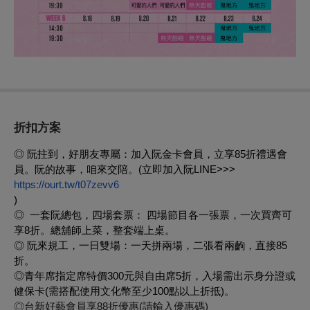
折扣方案
◎
阮拄到，好朋友專屬：加入阮金卡會員，立享85折禮遇會
員。阮的故事，咱來交陪。(立即加入阮LINE>>>
https://ourt.tw/t07zevv6
)
◎
一套阮總包，四場套票： 四場節目各一張票，一次買齊可
享8折。總舖師上菜，整套端上桌。
◎
阮來規工，一日雙場：一天拼兩場，二張看兩齣，直接85
折。
◎青年席指定席特價300元與自由席5折，
入場需出示身分證或
健保卡(需搭配使用文化幣至少100點以上折抵)。
◎
台新好藝會員享88折優惠(請輸入優惠碼)