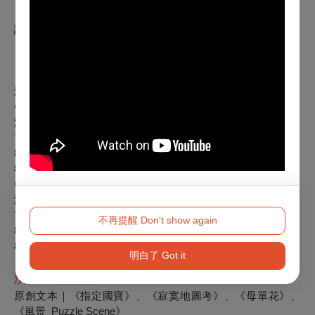
📍使用說明，購票前請詳閱📍
請於開放入場時段抵達前台辦理報到，由專人為您引導入席，
ＡＢ區貴賓領取您的專屬禮物袋。
演出場次：
🔵
A版演出時間：
演出卡司：
吳佩珊、李冠億、周浚鵬、顧軒
7/23（三）19:30
8/06（三）19:30
8/07（四）14:30
🟣
B版演出時間：
演出卡司：
吳佩珊、李昕宜、陳寬田、顧軒
7/24（四）14:30
不再提醒 Don't show again
8/13（三）19:30
8/14（四）19:30
明白了 Got it
演出&製作團隊
：
原創文本｜《指定國寶》、《寂寞地圖考》、《母單花》、
《風景_Puzzle Scene》