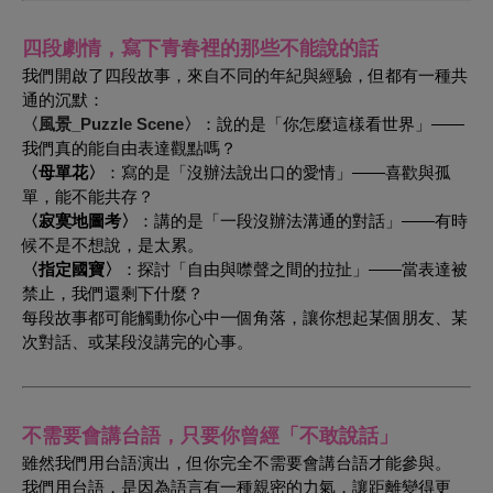
四段劇情，寫下青春裡的那些不能說的話
我們開啟了四段故事，來自不同的年紀與經驗，但都有一種共
通的沉默：
〈風景
_Puzzle Scene
〉
：說的是「你怎麼這樣看世界」——
我們真的能自由表達觀點嗎？
〈母單花〉
：寫的是「沒辦法說出口的愛情」——喜歡與孤
單，能不能共存？
〈寂寞地圖考〉
：講的是「一段沒辦法溝通的對話」——有時
候不是不想說，是太累。
〈指定國寶〉
：探討「自由與噤聲之間的拉扯」——當表達被
禁止，我們還剩下什麼？
每段故事都可能觸動你心中一個角落，讓你想起某個朋友、某
次對話、或某段沒講完的心事。
不需要會講台語，只要你曾經「不敢說話」
雖然我們用台語演出，但你完全不需要會講台語才能參與。
我們用台語，是因為語言有一種親密的力氣，讓距離變得更