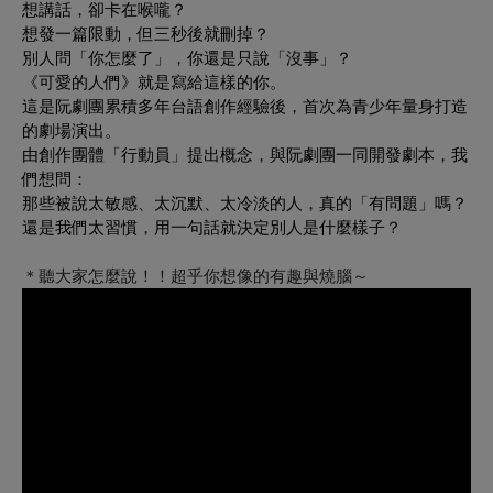
想講話，卻卡在喉嚨？
想發一篇限動，但三秒後就刪掉？
別人問「你怎麼了」，你還是只說「沒事」？
《可愛的人們》就是寫給這樣的你。
這是阮劇團累積多年台語創作經驗後，首次為青少年量身打造
的劇場演出。
由創作團體「行動員」提出概念，與阮劇團一同開發劇本，我
們想問：
那些被說太敏感、太沉默、太冷淡的人，真的「有問題」嗎？
還是我們太習慣，用一句話就決定別人是什麼樣子？
＊聽大家怎麼說！！超乎你想像的有趣與燒腦～