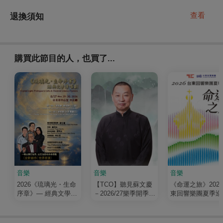
查看
退換須知
購買此節目的人，也買了...
音樂
音樂
音樂
2026《琉璃光・生命
【TCO】聽見蘇文慶
《命運之旅》202
序章》— 經典文學清
－2026/27樂季開季音
東回響樂團夏季巡
唱劇
樂會