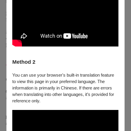
身心、反映時代錯誤、滋生誤會，在當年是被禁止的。
如今，這些談慾望、談記憶、談身份以及語言切換的片段將被
拿來重新審視，因為有些戲，不演出來，就永遠不會被看見。
在演出過程中，我們將藉由這些來自過去的作品，不斷對觀眾
們提問。不只重新看見已經逝去卻不曾離開的歷史，也邀請大
家一同想像我們的未來。
Method 2
你準備好一起演出一齣不能演的戲嗎？
You can use your browser's built-in translation feature
🎫 🎫A B區票級與座位說明 🎫🎫
to view this page in your preferred language. The
Ａ區backbone 頭人席票 🛋️
information is primarily in Chinese. If there are errors
特製舒適沙發座椅，寬敞舒適，絕佳視野、特製餐點與品牌好
when translating into other languages, it’s provided for
禮等尊爵享受。每席座位原價6800元。
reference only.
Ｂ區backbone優選席票🪑
職人等級的舒適特製座椅，符合人體工學精巧工藝，搭配特製
餐點等行家體驗。每席座位原價2400元。