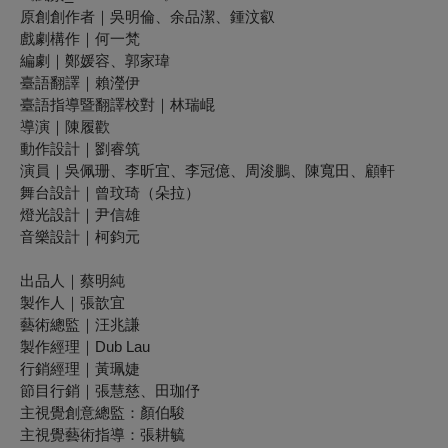
原創創作者｜吳明倫、余品潔、鍾汶叡
戲劇構作｜何一梵
編劇｜鄭媛容、郭家瑋
臺語翻譯｜賴瀅伊
臺語指導暨翻譯校對｜林瑞崐
導演｜陳履歡
動作設計｜劉睿筑
演員｜
吳佩珊、李昕宜、李冠億、周浚鵬、陳寬田、顧軒
舞台設計｜曾玟琦（朵拉）
燈光設計｜尹信雄
音樂設計｜柯鈞元
出品人｜蔡明純
製作人｜張歆宜
藝術總監｜汪兆謙
製作經理｜Dub Lau
行銷經理｜黃珮婕
節目行銷｜
張慧慈、田珈伃
主視覺創意總監：顏伯駿
主視覺藝術指導：張耕毓