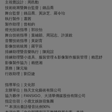
主視覺設計：周邑勳
技術統籌暨舞台監督｜鍾品喬
舞台監督｜鍾品喬、黃詠芝、羅令珆
執行製作｜蕭茜
製作助理｜曾柏鈞
燈光技術指導｜郭欣怡
舞台技術指導｜葉岫穎、周冠志、許派銳
音響技術指導｜黃尉育
影像技術統籌｜羅宇辰
排練助理暨音樂執行｜陳宛誼
排練助理暨小道具、服裝管理＆影像製作服裝管理｜賴思妤
影像製作協力
｜賴慈湘
票務｜陳元瑜
行政助理｜劉亞婕
指導單位｜文化部
主辦單位｜熱天文化藝術有限公司
協力夥伴｜
FANSIGO
、大清華傳媒股份有限公司
指定住宿｜小鹿文娛旅宿集團
** 本演出臺語發音比例90%