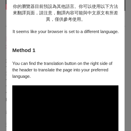
你的瀏覽器目前預設為其他語言。你可以使用以下方法
來翻譯頁面，請注意，翻譯內容可能與中文原文有所差
異，僅供參考使用。
It seems like your browser is set to a different language.
因為你不是不夠可愛，只是這世界還不懂怎麼溫柔
地看你
Method 1
《可愛的人們》是一封寫給每一個「還沒說出口的你」的信。
如果你曾經覺得自己不合群、太敏感、不會講話——
You can find the translation button on the right side of
也許你只是還沒找到一個能夠說話的空間。
the header to translate the page into your preferred
這裡，就是那個空間。
language.
你不需要表現什麼，只要帶著你的「真心話」來，
也許你會發現：
你一直都很可愛。只是人們，總用太簡單的方式，去看太複雜
的彼此。
劇情大綱：
《風景》、《母單花》、《指定國寶》、《寂寞地圖考》⋯⋯
這些劇本的某些片段，曾因為內容頹喪、意境淫穢、危害青年