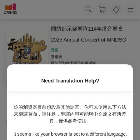
國防部示範樂隊114年度音樂會
2025 Annual Concert of MNDSO
音樂
普遍級
國防部勤務大隊示範軍樂隊
02-27323110#625310
Need Translation Help?
收藏
主辦專頁
你的瀏覽器目前預設為其他語言。你可以使用以下方法
來翻譯頁面，請注意，翻譯內容可能與中文原文有所差
異，僅供參考使用。
國防部
國防部示範樂隊
It seems like your browser is set to a different language.