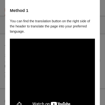
購票資訊
節目介紹
折扣方案
重要須知
Method 1
You can find the translation button on the right side of
無可售場次
the header to translate the page into your preferred
language.
節目介紹
本場音樂會曲目以全世界各地的音樂為發想，從阿根廷作曲家
皮耶佐拉 (A. Piazzolla) 的Maria de Buenos Aires，再到日本作
曲家高橋弘樹的《文明開化的鐘》，以及義大利的《佛羅倫斯
人進行曲》，甚至帶著聽眾到電影《魔戒》系列的中土大陸，
和哈比人一起享受一場前往末日火山的精彩冒險之旅吧！
折扣方案