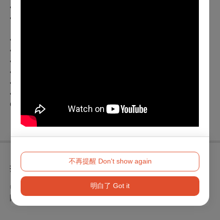
•C. Debussy –
The Girl with the Flaxen Hair
•C. Gardel –
Por Una Cabeza
•S. Barber –
Adagio for Strings
•A. Piazzolla –
Oblivion
•A. Piazzolla –
Libertango
•M. Ravel –
Bolero
•J. Hisaishi –
Howl’s Moving Castle
•J. Hisaishi –
Castle in the Sky: Innocence
G. Chen –
The Moon Represents My Heart
不再提醒 Don't show again
折扣方案
明白了 Got it
◎身心障礙人士及陪同者1名購票5折優待，入場時應出示身心
障礙手冊，陪同者與身障者需同時入場