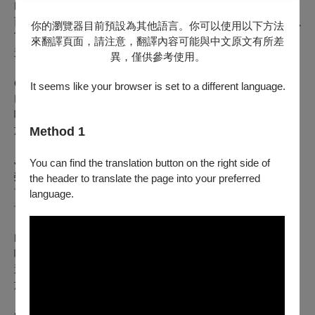
Nathan Chan
陳宗道
西雅圖交響樂團副首席，獲選為《
Forbes
》西雅圖
30
位
30
歲以
你的瀏覽器目前預設為其他語言。你可以使用以下方法
下傑出青年。擁有超過
3,500
萬線上觀看數，利用音樂與科技
來翻譯頁面，請注意，翻譯內容可能與中文原文有所差
連結社群、推動古典音樂給新觀眾。
異，僅供參考使用。
Christine Lee
It seems like your browser is set to a different language.
巴黎傅爾布萊特獎學金得主，曾被《紐約時報》譽為「令人讚
嘆的音樂家」。現任華盛頓大學鋼琴與弦樂室內樂統籌，活躍
於歐洲、美國與北歐的演出與教學舞台。
Method 1
Jasmine Pai
白佳敏
You can find the translation button on the right side of
榮獲耶魯音樂學院
Aldo Parisot
獎，並在多項國際比賽中獲得
the header to translate the page into your preferred
首獎肯定。演出足跡遍及林肯中心、卡內基音樂廳與多個國際
language.
音樂節，是美國樂壇備受矚目的新秀。
Kevin Yu
喻昭凱
喻昭凱是來自舊金山的大提琴家與老師，活躍於國際舞台，並
透過私人工作室與夏季課程致力於培育年輕大提琴家。他熱衷
於將古典音樂帶給更廣大的聽眾，並啟發下一代音樂人。