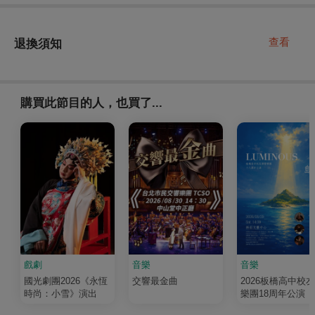
查看
退換須知
購買此節目的人，也買了...
戲劇
音樂
音樂
國光劇團2026《永恆
交響最金曲
2026板橋高中校
時尚：小雪》演出
樂團18周年公演《
輝 Luminous》