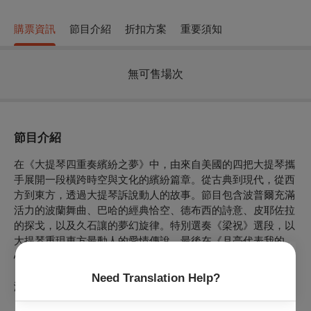
購票資訊
節目介紹
折扣方案
重要須知
無可售場次
節目介紹
在《大提琴四重奏繽紛之夢》中，由來自美國的四把大提琴攜
手展開一段橫跨時空與文化的繽紛篇章。從古典到現代，從西
方到東方，透過大提琴訴說動人的故事。節目包含波普爾充滿
活力的波蘭舞曲、巴哈的經典恰空、德布西的詩意、皮耶佐拉
的探戈，以及久石讓的夢幻旋律。特別選奏《梁祝》選段，以
大提琴重現東方最動人的愛情傳說。最後在《月亮代表我的
心》中劃下溫柔句點，願音樂陪您度過美好時光。
Need Translation Help?
演出者