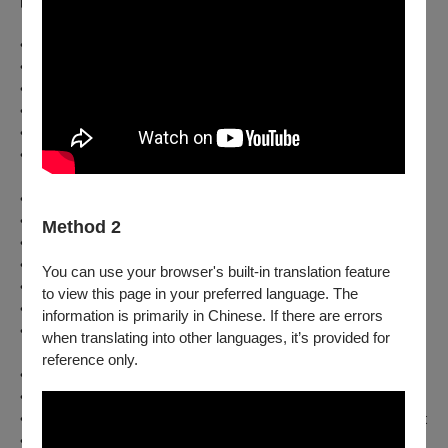
曲目
•
波普爾
–
大提琴協奏波蘭舞曲
,
作品
14
•
巴哈
–
小提琴帕蒂塔第二號恰空舞曲
•
陳鋼、何占豪
–
梁祝小提琴協奏曲
-
片段
•
德布西
–
雪中的足跡
•
德布西
–
亞麻色頭髮的女孩
•
加德爾
–
一吻之間
•
巴伯
–
弦樂悲歌
•
皮耶佐拉
–
遺忘
Method 2
•
皮耶佐拉
–
自由探戈
•
拉威爾
–
波雷羅
You can use your browser's built-in translation feature
•
久石讓
–
霍爾的移動城堡
to view this page in your preferred language. The
•
久石讓
–
天空之城：純真
information is primarily in Chinese. If there are errors
•
陳歌辛
–
月亮代表我的心
when translating into other languages, it’s provided for
reference only.
•D. Popper –
Polonaise de Concert, Op. 14
•J.S. Bach –
Chaconne
(from
Partita No. 2
)
• G. Chen & Z. He –
Butterfly Lovers Violin Concerto – Excerpt
•C. Debussy –
Footprints in the Snow
(
Des pas sur la neige
)