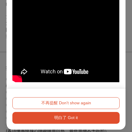
的目標邁進，使樂團成為實際意義上的方舟，承載著希望。
方舟附管成立於2022年，隸屬於ASO方舟藝術交響樂團，專
注於演奏、推廣交響管樂作品，並追求精緻的合奏品質。
附設管樂團的成立，將提供更多管樂作品的演出機會，推廣管
樂文化，並為青年管樂演奏者提供專業的表演舞台。
折扣方案
◎身心障礙人士陪同者1名購票5折優待，入場時應出示身心障
礙手冊，陪同者與身障者需同時入場
◎兩廳院會員9折
◎歌劇院會員9折
不再提醒 Don't show again
◎衛武營會員9折
◎軍警、65歲以上9折(入場時請出示有效證件)
明白了 Got it
◎持學生證7折
(入場時請出示有效證件)
◎團體購票：3人以上9折、5人以上8折、10人以上6折
(各項優惠除身心障礙購票以外，最低票價不予折扣）