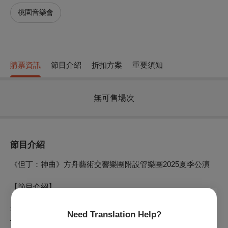
桃園音樂會
購票資訊
節目介紹
折扣方案
重要須知
無可售場次
節目介紹
《但丁：神曲》方舟藝術交響樂團附設管樂團2025夏季公演
【節目介紹】
本場音樂會以義大利中世紀詩人但丁.阿利吉耶里之文學史詩
Need Translation Help?
—《神曲》作為核心主題，並選用美國作曲家羅伯特.W.史密