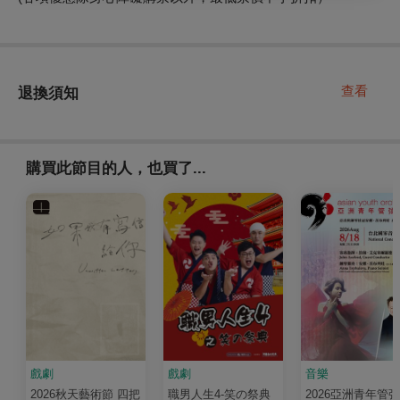
查看
退換須知
購買此節目的人，也買了...
戲劇
戲劇
音樂
2026秋天藝術節 四把
職男人生4-笑の祭典
2026亞洲青年管