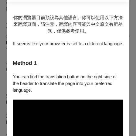
斯之同名大型交響管樂作品第一號交響曲：《但丁神曲》為音
樂會的主軸。
你的瀏覽器目前預設為其他語言。你可以使用以下方法
上半場的節目，特別邀請法國號演奏家陳冠豪老師（現任高雄
來翻譯頁面，請注意，翻譯內容可能與中文原文有所差
市立交響樂團法國號首席），擔任法國號協奏曲演奏者，帶來
異，僅供參考使用。
美國作曲家詹姆斯.A.貝克爾的《玻璃珠遊戲》，除了展現演奏
的精湛技巧，並期待與指揮、樂團互相激盪，帶來一場精彩的
It seems like your browser is set to a different language.
音樂饗宴。
本次公演結合
音樂藝術、文學藝術之多重饗宴
，方舟附管將帶
Method 1
給觀眾生動且印象深刻的音樂體驗。
You can find the translation button on the right side of
【演出者】
the header to translate the page into your preferred
language.
指揮：黃立維
Li-Wei Huang, Conductor
法國號：陳冠豪
Kuan-Hao Chen, French Hornist
方舟藝術交響樂團附設管樂團