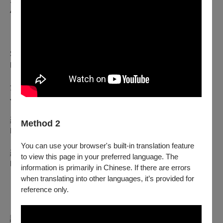
Ark Wind Ensemble
【演出曲目與順序】
霍爾斯特：《第一組曲》
Holst: First Suite for Military Band
詹姆斯.A.貝克：《玻璃珠遊戲》法國號協奏曲
James A. Beckel:“The Glass Bead Game”Concerto for Horn
羅薩諾.加蘭特：《眾神事典》
Method 2
Rossano Galante: Lexicon of the Gods
You can use your browser's built-in translation feature
羅伯特.W.史密斯：管樂交響曲第一號《神曲》
to view this page in your preferred language. The
Robert W. Smith: Symphony No.1, The Divine Comedy
information is primarily in Chinese. If there are errors
when translating into other languages, it’s provided for
【方舟藝術交響樂團暨附設管樂團】
reference only.
「精緻．熱忱．創意．關懷」為方舟藝術交響樂團之精神標
語，指揮家黃立維執棒方舟樂團多年以來，始終朝向追求卓越