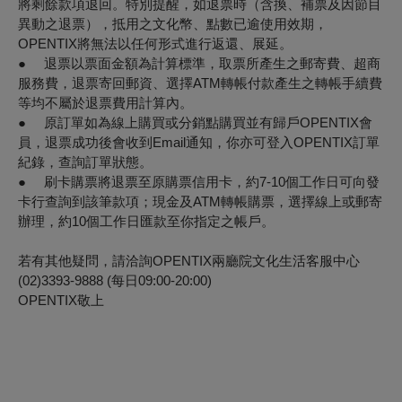
將剩餘款項退回。特別提醒，如退票時（含換、補票及因節目
異動之退票），抵用之文化幣、點數已逾使用效期，
OPENTIX將無法以任何形式進行返還、展延。
● 退票以票面金額為計算標準，取票所產生之郵寄費、超商
服務費，退票寄回郵資、選擇ATM轉帳付款產生之轉帳手續費
等均不屬於退票費用計算內。
● 原訂單如為線上購買或分銷點購買並有歸戶OPENTIX會
員，退票成功後會收到Email通知，你亦可登入OPENTIX訂單
紀錄，查詢訂單狀態。
● 刷卡購票將退票至原購票信用卡，約7-10個工作日可向發
卡行查詢到該筆款項；現金及ATM轉帳購票，選擇線上或郵寄
辦理，約10個工作日匯款至你指定之帳戶。
若有其他疑問，請洽詢OPENTIX兩廳院文化生活客服中心
(02)3393-9888 (每日09:00-20:00)
OPENTIX敬上