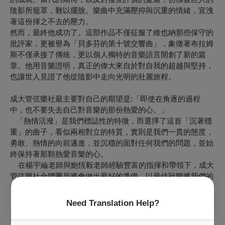
陰影所籠罩，難以擺脫。樂曲中充滿壓抑與沉重的情緒，宣洩
著這份揮之不去的壓力。
然而，最終他成功了。這部作品不僅征服了維也納那些保守的
批評家，更被譽為「貝多芬的第十號交響曲」，象徵著布拉姆
斯不僅承接了傳統，更以個人獨特的音樂語言開創了新的篇
章。他用音樂證明，真正的偉大來自於對自我的超越與堅持，
也讓世人見證了他從陰影中走向光明的壯麗旅程。
成大管弦樂社最主要對自己的期望是:「即使在角逐的過程
中，也不要失去自己對音樂的那份熱愛的心。」
「熱情活潑」是我們標誌性的特徵，而選擇了這首「沉著穩
重」的曲子，看似兩相對立的特質，實則是我們一貫的態度，
勇敢、熱情的向前邁進，並沉穩的面對任何我們的問題，並始
終保持著那顆熱愛音樂的心。
在楊宇綸老師與鮑恆毅老師經驗豐富的指揮和帶領下，成大
管弦樂社全體團員將會做出最好的準備，以最佳狀態將我們的
音樂傳達給聽眾。
最後，成大管弦樂社期待與您在2025年的巡迴音樂會上相
Need Translation Help?
見!
————