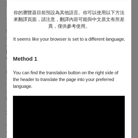
演出曲目
你的瀏覽器目前預設為其他語言。你可以使用以下方法
上半場（管樂團）
來翻譯頁面，請注意，翻譯內容可能與中文原文有所差
萊恩·諾林：《造物者的印記》
異，僅供參考使用。
Ryan Nowlin: The maker’s Mark
朱莉·吉羅：《可汗》
It seems like your browser is set to a different language.
Julie Giroux: Khan
陳畊宇：《阿爾罕布拉》長號協奏曲
Chen Keng Yu : Alhambra for Trombone and Concert Band
Method 1
費雷爾·費蘭：《光與影》
Ferrer Ferran：Luces y Sombras
You can find the translation button on the right side of
——————中場休息——————
the header to translate the page into your preferred
下半場（管弦樂團）
language.
布拉姆斯:第一號交響曲
Brahms: Symphony No. 1 in C minor, Op. 68
———————————————————————
演出人員
管樂團客席指揮：楊宇綸
管弦樂團指揮：鮑恆毅