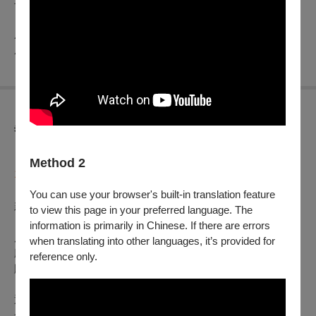
長號獨奏者：李季鴻
成大管弦樂社管樂團
成大管弦樂社弦樂團暨管弦樂團
異動公告
【OPENTIX節目取消公告】
（公告日期
2025年8月
Method 2
12日
）
You can use your browser's built-in translation feature
親愛的觀眾，你好，
to view this page in your preferred language. The
information is primarily in Chinese. If there are errors
原
2025年08月27日（三）19:30
於國立臺中教育大學寶成演藝
when translating into other languages, it’s provided for
廳演出之《傳成·樂音不息》—成大管弦2025巡迴音樂會，因
reference only.
颱風天場館漏水維修導致取消演出，造成不便，敬請見諒
。
退票辦法如下，請依照購票時所選付款方式辦理：
一、【刷卡購買、以文化幣全額支付】