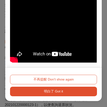
無須主動申請退票。刷卡購買者，系統將會自動退刷全額票款
至「原購票人」信用卡；以文化幣全額支付者，將全額返還至
文化幣帳號。
二、【現金、ATM轉帳購買】
請於
2025年08月20日前，
以下列方式擇一辦理：
※如超過上述期限請與主辦單位
國立成功大學
洽詢退款事宜，聯絡電話
0909-
395688
(票務徐銘詩)
線上辦理：至
退票申請系統
，勾選項目
3.「節目取消退票申請」
辦理退票，並請依照申請
系統內指示，上傳票券及存摺照片，以利完成現金退款。
郵寄辦理：請於退票截止日前（以郵戳為憑，須自行負擔郵
不再提醒 Don't show again
資）掛號郵寄票券至 「100011台北市中正區中山南路21-1號
OPENTIX電商營運組 退票小組收」。請務必附上存摺影本及
明白了 Got it
電話聯絡資料，以便退款至指定之帳戶。
※提醒：票券寄回前請先記下票券上的訂單編號（如：
202101220000123-1），以便查詢退票狀況。