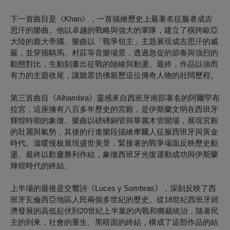
下一首曲目是《Khan》，一首描繪歷史上最著名征服者成吉
思汗的樂曲。他以卓越的戰略與強大的軍隊，建立了橫跨歐亞
大陸的龐大帝國。樂曲以「戰爭領主」主題展現成吉思汗的威
嚴，並穿插騎馬、村莊等音樂場景，透過急促的節奏與強烈的
動態對比，生動刻畫出征戰的險峻與動盪。最終，作品以強而
有力的主題收尾，讓聽眾彷彿親歷這位傳奇人物的壯闊歷程。
第三首曲目《Alhambra》靈感來自西班牙南部著名的阿爾罕布
拉宮，這座擁有八百多年歷史的宮殿，是伊斯蘭文明在西班牙
輝煌時期的象徵。樂曲以磅礡銅管與華麗木管開場，展現宮殿
的壯麗與氣勢，其後的行進樂段描繪摩爾人征服西班牙與黃金
時代。溫暖慢板展現盛世美景，緊接著的戰爭場面反映歷史動
盪。最終以歡慶勝利作結，象徵西班牙光復運動成功與伊斯蘭
輝煌時代的終結。
上半場的最後是交響詩《Luces y Sombras》，深刻反映了西
班牙瓦倫西亞地區人民兩個多世紀的歷史。從18世紀西班牙經
濟發展的高低起伏到20世紀上半葉的內戰和獨裁統治，隨著民
主的到來，社會的重生、黑暗面的終結，構成了這部作品的結