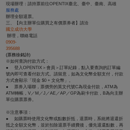
現場辦理：請持票前往OPENTIX臺北、臺中、臺南、高雄
服務處
辦理全額退票。
三、【向主辦單位購買之有價票券者】
請洽
國立成功大學
辦理，聯絡電話
0909-
395688
(票務徐銘詩)
※如何查詢付款方式：
● 登入OPENTIX＞會員＞訂單紀錄，點入要查詢的訂單編
號內即可查看付款方式。請留意，如為文化幣全額支付，付款
方式會顯示「現金 $0 + 文化幣」。
● 票券入場聯，票價旁的英文代號C為現金付款，ATM為
ATM轉帳，V／M／J／AE／AP／GP為刷卡付款，B為向主辦
單位購票票券。
※注意事項：
● 如購票時使用文化幣或點數折抵，退票時，系統將退還折
抵之全額文化幣，並於扣除退票手續費後，優先退還點數，再