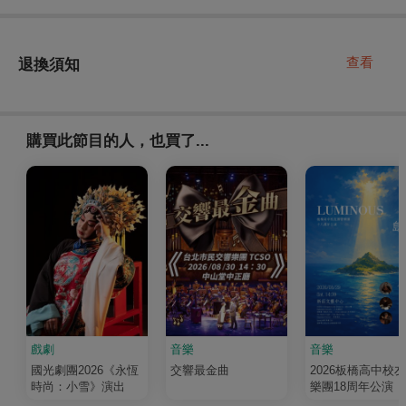
查看
退換須知
購買此節目的人，也買了...
戲劇
音樂
音樂
國光劇團2026《永恆
交響最金曲
2026板橋高中校
時尚：小雪》演出
樂團18周年公演《
輝 Luminous》