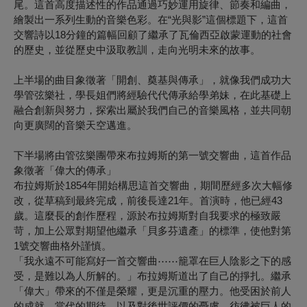
尾。這首高度描述性的作品通過巧妙運用旋律、節奏和編曲，
繪製出一系列生動的音樂色彩。在“光與影”這個標題下，這首
交響詩以18分鐘的篇幅回顧了繼承了瓦倫西亞啟蒙運動的社會
的歷史，並從歷史中汲取教訓，走向光明未來的故事。
上半場的曲目象徵著「開創、奠基與傳承」，就像我們成功大
學管弦樂社，學長姐們將經驗代代傳承給學弟妹，在此基礎上
融合創新與努力，探索出屬於我們自己的音樂風格，並共同朝
向更廣闊的音樂天空邁進。
下半場將由管弦樂團帶來布拉姆斯的第一號交響曲，這首作品
象徵著「偉大的傳承」
布拉姆斯於1854年開始構思這首交響曲，期間歷經多次大幅修
改，從草稿到最終完成，前後長達21年。首演時，他已經43
歲。這麼長的創作歷程，源於布拉姆斯對自我要求的極致嚴
苛，加上公眾對期望他繼承「貝多芬遺產」的標準，使他對第
1號交響曲格外謹慎。
「我永遠不可能寫好一首交響曲⋯⋯籠罩在巨人陰影之下的感
受，是難以為人所解的。」布拉姆斯道出了自己的掙扎。繼承
「偉大」帶來的不僅是榮耀，更是沉重的壓力。他受困於前人
的成就、當代的期待，以及對後世評價的憂慮，彷彿被巨人的