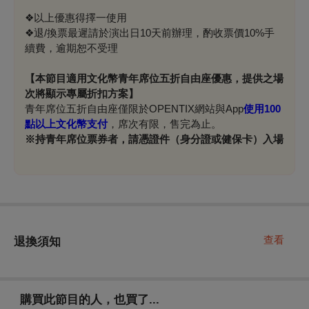
❖以上優惠得擇一使用
❖退/換票最遲請於演出日10天前辦理，酌收票價10%手
續費，逾期恕不受理
【本節目適用文化幣青年席位五折自由座優惠，提供之場
次將顯示專屬折扣方案】
青年席位五折自由座僅限於OPENTIX網站與App
使用100
點以上文化幣支付
，席次有限，售完為止。
※
持青年席位票券者，請憑證件（身分證或健保卡）入場
查看
退換須知
購買此節目的人，也買了...