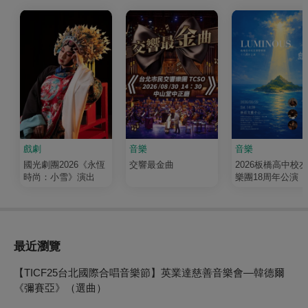
戲劇
音樂
音樂
國光劇團2026《永恆
交響最金曲
2026板橋高中校
時尚：小雪》演出
樂團18周年公演《
輝 Luminous》
最近瀏覽
【TICF25台北國際合唱音樂節】英業達慈善音樂會—韓德爾
《彌賽亞》（選曲）