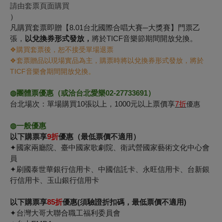
請由套票頁面購買
）
凡購買套票即贈【8.01台北國際合唱大賽─大獎賽】門票乙
張，
以兌換券形式發放，
將於TICF音樂節期間開放兌換。
❖
購買套票後，恕不接受單場退票
❖套票贈品以現場實品為主，購票時將以兌換券形式發放，將於
TICF音樂會期間開放兌換
。
◍團體票優惠（或洽台北愛樂02-27733691）
台北場次：單場購買10張以上，1000元以上票價享
7
折
優惠
◍一般優惠
以下購票享
9折
優惠（最低票價不適用）
✦國家兩廳院、臺中國家歌劇院、衛武營國家藝術文化中心會
員
✦刷國泰世華銀行信用卡、中國信託卡、永旺信用卡、台新銀
行信用卡、玉山銀行信用卡
以下購票享
85折
優惠(須驗證折扣碼，最低票價不適用)
✦台灣大哥大聯合職工福利委員會