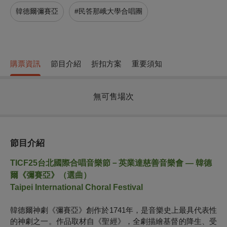
韓德爾彌賽亞
#民答那峨大學合唱團
購票資訊
節目介紹
折扣方案
重要須知
無可售場次
節目介紹
TICF25
台北國際合唱音樂節－英業達慈善音樂會 — 韓德
爾《彌賽亞》（選曲）
Taipei International Choral Festival
韓德爾神劇《彌賽亞》創作於1741年，是音樂史上最具代表性
的神劇之一。作品取材自《聖經》，全劇描繪基督的降生、受