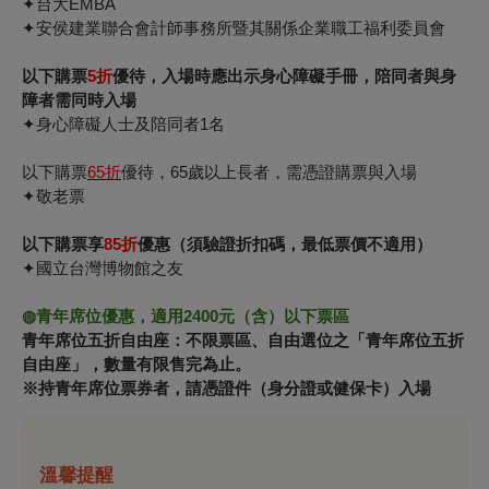
✦台大EMBA
✦安侯建業聯合會計師事務所暨其關係企業職工福利委員會
以下購票
5折
優待，入場時應出示身心障礙手冊，陪同者與身
障者需同時入場
✦身心障礙人士及陪同者1名
以下購票
65
折
優待，65歲以上長者，需憑證購票與入場
✦敬老票
以下購票享
85折
優
惠（
須驗證折扣碼，最低票價不適用
）
✦國立台灣博物館之友
◍青年席位優惠，適用2400元（含）
以下票區
青年席位五折自由座：
不限票區、自由選位之「青年席位五折
自由座」，數量有限售完為止。
※持青年席位票券者，請憑證件（身分證或健保卡）入場
溫馨提醒