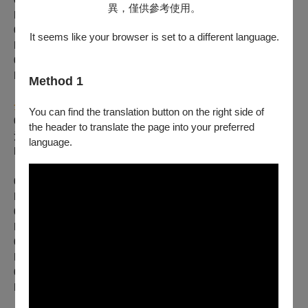
異，僅供參考使用。
https://tpf.asia/en01CmYjm
08/02美國 鹽湖城藝術家合唱團
It seems like your browser is set to a different language.
https://tpf.asia/en01YVFnm
08/03英業達慈善音樂會—韓德爾《彌賽亞》（選曲）
https://tpf.asia/en01liM32
Method 1
全台巡演場
You can find the translation button on the right side of
07/26【宜蘭巡演】林孝信文化基金會慈善之夜—裘比《詩篇
the header to translate the page into your preferred
清唱劇》世界首演
language.
https://tpf.asia/en01ANVJj
07/27【南投巡演】美國 鹽湖城藝術家合唱團
https://tpf.asia/en01ljqqe
07/29【屏東巡演】斯洛維尼亞 聖史坦尼斯拉夫少女合唱團
https://tpf.asia/en01c3aem
07/30【台南巡演】菲律賓 民答那峨大學合唱團
https://tpf.asia/en01ARNfm
07/31【嘉義巡演】美國 鹽湖城藝術家合唱團
https://tpf.asia/en01oeEBj
08/01【高雄巡演】美國 鹽湖城藝術家合唱團