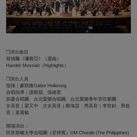
❒
演出曲目
韓德爾《彌賽亞》（選曲）
Handel:
Messiah
（Highlights）
❒
演出人員
指揮｜豪勒隆Gábor Hollerung
合唱指導｜謝斯韻、張維君
節慶合唱團、台北愛樂合唱團、台北愛樂青年管弦樂團
女高音｜梁又中 次女高音｜鄭海芸 男高音｜李世釗 男低
音｜葉展毓
開場演出：
民答那峨大學合唱團（菲律賓）UM Chorale (The Philippines)