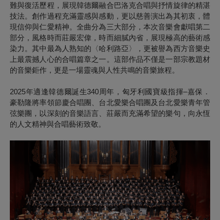
難與復活歷程，展現韓德爾融合巴洛克合唱與抒情旋律的精湛
技法。創作過程充滿靈感與感動，更以慈善演出為其初衷，體
現信仰與仁愛精神。全曲分為三大部分，本次音樂會獻唱第二
部分，風格時而莊嚴宏偉，時而細膩內省，展現極高的藝術感
染力。其中最為人熟知的〈哈利路亞〉，更被譽為西方音樂史
上最震撼人心的合唱篇章之一。這部作品不僅是一部宗教題材
的音樂鉅作，更是一場靈魂與人性共鳴的音樂旅程。
2025年適逢韓德爾誕生340周年，匈牙利國寶級指揮–嘉保．
豪勒隆將率領節慶合唱團、台北愛樂合唱團及台北愛樂青年管
弦樂團，以深刻的音樂語言、莊嚴而充滿希望的樂句，向永恆
的人文精神與合唱藝術致敬。