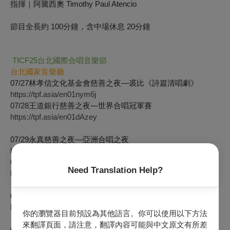
指揮｜阿騰西奧 Timothy Paul Atencio
節目全長約 100分鐘，含中場休息 20分鐘
TICF25台北國際合唱音樂節
台北國家音樂廳
07/27林孝信文化基金會慈善之夜—裘比《詩篇清唱劇》
https://tpf.asia/en01nym6j
07/28王道銀行慈善之夜—世界合唱冠軍賽
https://tpf.asia/en01dAzey
07/29永真慈善之夜—亞洲合唱之夜
https://tpf.asia/en01X3QVr
07/30斯洛維尼亞 聖史坦尼斯拉夫少女合唱團
Need Translation Help?
https://tpf.asia/en01xmYvi
07/31印尼 聖安琪合唱團
https://tpf.asia/en01hmYjq
你的瀏覽器目前預設為其他語言。你可以使用以下方法
來翻譯頁面，請注意，翻譯內容可能與中文原文有所差
08/01王道銀行集團慈善之夜—台北國際合唱大賽：大獎賽