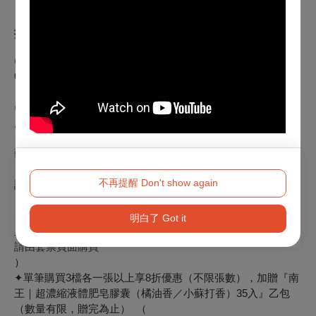
折扣方案
◍
台北場次早鳥優惠
6/30前購買1000元以上票券，享
6
折
優惠
◍
台北場次套票優惠
凡購買1000元以上票券（含）：
✦單筆購買5場以上票券享6折優惠（不限張數），加贈『三木
藝術SomeMusicDesign X TICF25聯名音樂家保溫瓶 』乙個
（數量有限，贈完為止） （
不再提醒 Don't show again
請由套票頁面購買
）
✦單筆購買4檔各一張以上享7折優惠（不限張數），加贈『德
明白了 Got it
里斯咖啡｜龍情蜜意禮盒』乙盒（數量有限，贈完為止） （
請由套票頁面購買
）
✦單筆購買3檔各一張以上享8折優惠（不限張數），加贈『南
王｜超濃縮液體肥皂膠囊（橘油香／小蘇打香）35入』乙包
（數量有限，贈完為止） （