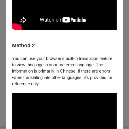
https://tpf.asia/en01OZVry
指導單位｜文化部
主辦單位｜財團法人台北愛樂文教基金會、台北愛樂合唱團
主要贊助｜英業達集團、永真教育基金會、王道銀行教育基金
會、林孝信文化基金會
Method 2
場地夥伴｜國家表演藝術中心國家兩廳院
You can use your browser's built-in translation feature
掌握台北國際合唱音樂節、台北國際合唱大賽第一手資訊➤
to view this page in your preferred language. The
Facebook
粉絲專頁
｜
information is primarily in Chinese. If there are errors
https://lihi3.cc/neyTK
when translating into other languages, it’s provided for
reference only.
Instagram
官方帳號
｜
https://lihi3.cc/KIJW1
TICF
官方網站
｜
https://www.ticf.tw