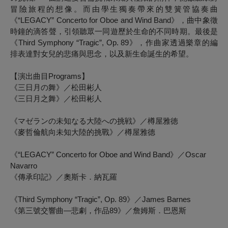
冒險旅程的想像。而由學生獨奏帶來的雙簧管協奏曲
《“LEGACY” Concerto for Oboe and Wind Band》，曲中象徵
時鐘的滴答聲，引領聽眾一同遊歷於生命的不同時期。最後是
《Third Symphony “Tragic”, Op. 89》，作曲家透過樂章的編
排表達對女兒的悲痛與思念，以及新生命誕生的希望。
【演出曲目Programs】
《三日月の舞》／松田彬人
《三日月之舞》／松田彬人
《マゼランの未知なる大陸への挑戦》／樽屋雅徳
《麥哲倫航向未知大陸的挑戰》／樽屋雅德
《“LEGACY” Concerto for Oboe and Wind Band》／Oscar
Navarro
《傳承印記》／奧斯卡．納瓦羅
《Third Symphony “Tragic”, Op. 89》／James Barnes
《第三號交響曲—悲劇，作品89》／詹姆斯．巴恩斯