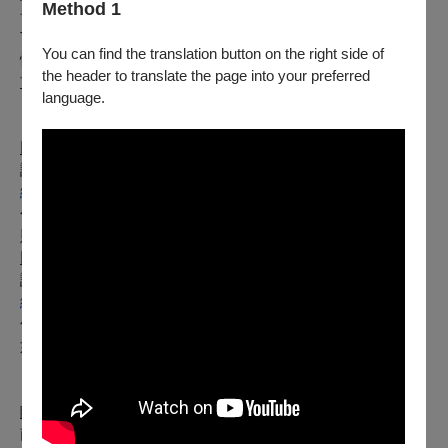
Method 1
音樂廳演出之2025年臺大管樂團暑期巡迴音樂會《Beyond
Time》將正常演出。
You can find the translation button on the right side of
惟因丹娜絲颱風影響，不便欣賞之觀眾可於
2025年07月12日
the header to translate the page into your preferred
前可辦理全額退票
。
language.
【電子票或尚未取紙本票】
以「信用卡、行動支付、文化幣全額支付」購票：
請至
網站
勾選項目1，填寫訂單資料辦理。申請的退票如符合退票規
則，將於3個工作日內執行退票作業。
以「ATM轉帳、現金」購票：
請至
網站
勾選項目2，填寫訂單資料並附上存摺照片辦理，申請的退票
如符合退票規則，將於3個工作日內執行退票作業。
【已取紙本票】
請由下述退票方案擇一辦理：
臨櫃退票
：請於服務時間內，至OPENTIX臺北、臺中、臺
南、高雄四大服務處辦理。