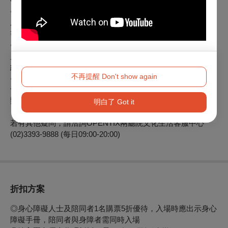
● 退票以票面金額為計算標準，取票所產生之郵寄費、超商
服務費，退票寄回郵資、選擇ATM轉帳付款產生之轉帳手續費
等均不屬於退票費用計算內。
● 原訂單如為線上購買或分銷點購買並有歸戶OPENTIX會
員，退票成功後會收到Email通知，你亦可登入OPENTIX訂單
紀錄，查詢訂單狀態。
不再提醒 Don't show again
● 刷卡購票將退票至原購票信用卡，約7-10個工作日可向發
卡行查詢到該筆款項；現金及ATM轉帳購票，選擇線上或郵寄
辦理，約10個工作日匯款至你指定之帳戶。
明白了 Got it
若有其他疑問，請洽詢OPENTIX兩廳院文化生活客服中心
(02)3393-9888 (每日09:00-20:00)
折扣方案
◎身心障礙人士及陪同者1名購票5折優待，入場時應出示身心
障礙手冊，陪同者與身障者需同時入場