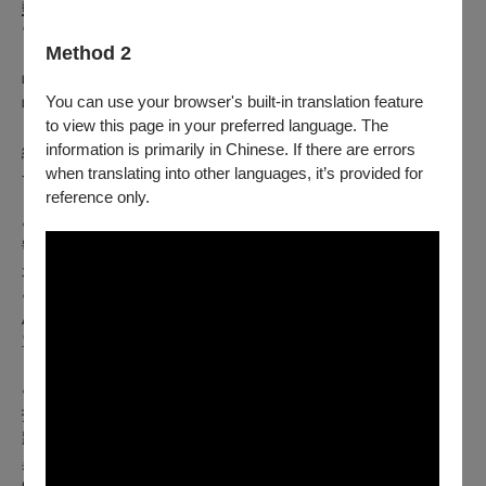
郵寄退票
：請將存摺影本（刷卡購票無須提供）、票券、姓名
電話等聯絡資訊於退票期限前（郵戳為憑），掛號郵寄至
Method 2
「100012臺北市中正區中山南路21-1號 OPENTIX 退票小組
收」。退票郵寄前請記下票面之訂單編號，並請妥善保存掛號
You can use your browser's built-in translation feature
收據。
to view this page in your preferred language. The
【向主辦單位購買之有價票券者】
，請洽
臺大管樂團
辦理，聯
information is primarily in Chinese. If there are errors
絡電話 0908-570-990
when translating into other languages, it’s provided for
--------
reference only.
※如何查詢付款方式：
● 登入OPENTIX＞會員＞訂單紀錄，點入要查詢的訂單編
號內即可查看付款方式。如為文化幣全額支付，付款方式會顯
示「現金 $0 + 文化幣」。
● 票券入場聯，票價旁的英文代號C為現金付款，ATM為
ATM轉帳，V／M／J／AE／AP／GP為刷卡付款，B為向主辦
單位購票票券。
※注意事項
● 如購票時使用文化幣或點數折抵，退票時，系統將退還折
抵之全額文化幣，並於扣除退票手續費後，優先退還點數，再
將剩餘款項退回。特別提醒，如退票時（含換、補票及因節目
異動之退票），抵用之文化幣、點數已逾使用效期，
OPENTIX將無法以任何形式進行返還、展延。