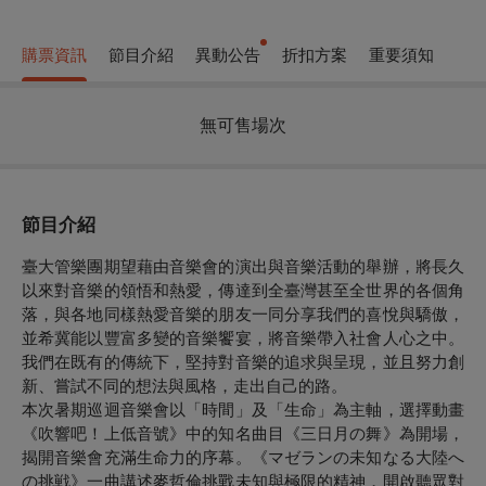
購票資訊
節目介紹
異動公告
折扣方案
重要須知
無可售場次
節目介紹
臺大管樂團期望藉由音樂會的演出與音樂活動的舉辦，將長久
以來對音樂的領悟和熱愛，傳達到全臺灣甚至全世界的各個角
落，與各地同樣熱愛音樂的朋友一同分享我們的喜悅與驕傲，
並希冀能以豐富多變的音樂饗宴，將音樂帶入社會人心之中。
我們在既有的傳統下，堅持對音樂的追求與呈現，並且努力創
新、嘗試不同的想法與風格，走出自己的路。
本次暑期巡迴音樂會以「時間」及「生命」為主軸，選擇動畫
《吹響吧！上低音號》中的知名曲目《三日月の舞》為開場，
揭開音樂會充滿生命力的序幕。《マゼランの未知なる大陸へ
の挑戦》一曲講述麥哲倫挑戰未知與極限的精神，開啟聽眾對