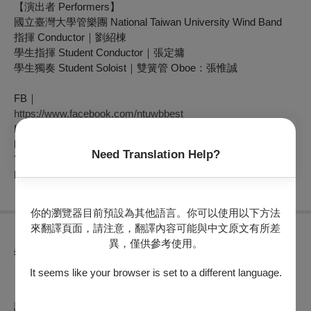
【演出者 Performers】
國立臺灣大學管樂團 National Taiwan University Wind Band
指揮 Conductor｜劉紹棟
學生指揮 Student Conductor｜張定墉
學生獨奏 Student Soloist｜雙簧管 Oboe：張惟誠
FB｜
https://www.facebook.com/ntuwbbest
IG｜
https://www.instagram.com/ntuwindband/
Need Translation Help?
Youtube｜
https://www.youtube.com/c/NTUWindBand
你的瀏覽器目前預設為其他語言。你可以使用以下方法
來翻譯頁面，請注意，翻譯內容可能與中文原文有所差
異，僅供參考使用。
異動公告
It seems like your browser is set to a different language.
【OPENTIX節目正常演出公告】
（公告日期
2025年07月07
日
）
訂於
2025年07月07日（一）19:30
於衛武營國家藝術文化中心