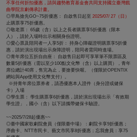
不享任何折扣優惠，請與趨勢教育基金會共同支持國立臺灣戲
曲學院京劇傳承計畫。
◎
早鳥搶先GO~75折優惠：
自啟售日起至
2025/07/ 27
（日）
止購票享75折優惠。
◎
敬老票：
65歲（含）以上之長者購票享5折優惠（限本
人），請於入場時出示相關身份證明。
◎
愛心票及陪同者一人享5折：
持身心障礙證明購票享5折優
惠，請於演出現場出示身障證明，陪同者需同時進場。
◎
青年席位五折自由座：
自啟售日起即可享單筆不限票區及
數量5折優惠（需以至少100點文化幣（含）以上購買），青年
席位總計40席，售完為止，要搶要快喔。（僅限於OPENTIX
網站與App使用文化幣支付）。
※持青年席位票券者，請憑優惠本人證件（身分證或健保
卡）入場
◎
學生票：
學生購票享6折優惠，請於演出現場出示「有效期
學生證」，國小（含）以下請攜帶健保卡驗證。
~~2025/7/28起優惠~~
◎
臺中國家歌劇院會員（僅限臺中場）
：劇院卡享9折優惠；
序曲卡、NTT市民卡、藝文市民享8折優惠；忘我會員：享75