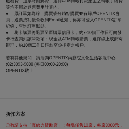
服務費，退票寄回郵資、選擇ATM轉帳付款產生之轉帳手續費
等均不屬於退票費用計算內。
● 原訂單如為線上購買或分銷點購買並有歸戶OPENTIX會
員，退票成功後會收到Email通知，你亦可登入OPENTIX訂單
紀錄，查詢訂單狀態。
● 刷卡購票將退票至原購票信用卡，約7-10個工作日可向發
卡行查詢到該筆款項；現金及ATM轉帳購票，選擇線上或郵寄
辦理，約10個工作日匯款至你指定之帳戶。
若有其他疑問，請洽詢OPENTIX兩廳院文化生活客服中心
(02)3393-9888 (每日09:00-20:00)
OPENTIX敬上
折扣方案
◎
敬請支持「
真給力贊助席
」：每場僅售10席，每席3000元，