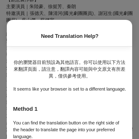
主要演員｜朱陸豪、徐挺芳、秦朗
特邀演員｜張德天、陳清河(國光劇團團員)、謝冠生(國光劇團
團員)、吳山傑、蘇健宇
總監製｜陳怡蓁
Need Translation Help?
監 製｜李 揚
共同製作人｜陳怡蓁、張德天
藝術總監｜朱陸豪
影像設計｜王奕盛
你的瀏覽器目前預設為其他語言。你可以使用以下方法
燈光設計｜鄧振威
來翻譯頁面，請注意，翻譯內容可能與中文原文有所差
舞台設計｜林仕倫
異，僅供參考使用。
音樂總監｜廖錦麟
文場領奏｜許家銘
It seems like your browser is set to a different language.
武場領奏｜高廷東
舞台監督｜黃國鋒
Method 1
書法題字｜黃崇鏗
主辦單位｜趨勢教育基金會
產學合作｜國立臺灣戲曲學院
You can find the translation button on the right side of
演出單位｜真劇場、國立臺灣戲曲學院復興京劇團、國立臺灣
the header to translate the page into your preferred
戲曲學院京劇學系、國立傳統藝術中心國光劇團
language.