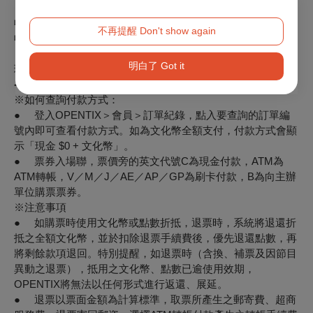
「100012臺北市中正區中山南路21-1號 OPENTIX 退票小組
收」。退票郵寄前請記下票面之訂單編號，並請妥善保存掛號
不再提醒 Don't show again
收據。
【向主辦單位購買之有價票券者】
，請洽
趨勢教育基金會
辦
明白了 Got it
理，聯絡電話
（02）2733-0510
--------
※如何查詢付款方式：
● 登入OPENTIX＞會員＞訂單紀錄，點入要查詢的訂單編
號內即可查看付款方式。如為文化幣全額支付，付款方式會顯
示「現金 $0 + 文化幣」。
● 票券入場聯，票價旁的英文代號C為現金付款，ATM為
ATM轉帳，V／M／J／AE／AP／GP為刷卡付款，B為向主辦
單位購票票券。
※注意事項
● 如購票時使用文化幣或點數折抵，退票時，系統將退還折
抵之全額文化幣，並於扣除退票手續費後，優先退還點數，再
將剩餘款項退回。特別提醒，如退票時（含換、補票及因節目
異動之退票），抵用之文化幣、點數已逾使用效期，
OPENTIX將無法以任何形式進行返還、展延。
● 退票以票面金額為計算標準，取票所產生之郵寄費、超商