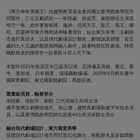
《東方神奇美猴王》由趨勢教育基金會與國立臺灣戲曲學院共
同製作，三位京劇武生——朱陸豪、徐挺芳、秦朗聯合主演孫
悟空一角。此外更有蝦將、龜帥、托塔天王、龍王、馬王、哪
吒、巨靈神等東方傳奇諸神輪番登台，結合東方美學、京劇唱
念做打真功夫，以及現代劇場設計藝術，劇情詼諧易懂，從五
歲到九十五歲的觀眾都將融入劇中，跟著時而狂野豪放、時而
幽默嬉皮的孫悟空一起乘筋斗雲上天下海。
本製作2021年首演至今已巡演12場，足跡遍及高雄、臺北、臺
中、新加坡、日本橫濱，場場轟動爆滿。2025年8月將在臺中
國家歌劇院、臺北國家戲劇院，再啟狂潮。
重量級演員，輪番登台
朱陸豪、徐挺芳、秦朗 三代美猴王共同主演
攜手復興京劇團張德天、吳山傑，趨勢真劇場蘇健宇等知名演
員，以及臺灣戲曲學院師生超過40位表演者聯合演出
融合現代劇場設計，東方寫意美學
延攬現代劇場設計者共同打造幻化舞台，搭配燈光及多媒體影