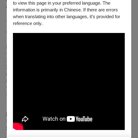
to view this page in your preferred language. The
訂單紀錄
information is primarily in Chinese. If there are errors
＞點入要退訂的訂單，按下「退訂單」勾選欲退項目，線上完
when translating into other languages, it’s provided for
成退訂。
reference only.
※請留意，每日23:30-00:00為系統結算期間暫停服務。請務必
留意退票期限，提前申請。
※購買團票、套票或其他無法使用退訂單功能時，請至
網站
勾選項目1，填寫訂單資料辦理。申請的退票如符合退票規
則，將於3個工作日內執行退票作業。
以「ATM轉帳、現金」購票：
請至
網站
勾選項目2，填寫訂單資料並附上存摺照片辦理，申請的退票
如符合退票規則，將於3個工作日內執行退票作業。
【已取紙本票】
請由下述退票方案擇一辦理：
臨櫃退票
：請於服務時間內，至OPENTIX臺北、臺中、臺
南、高雄四大服務處辦理。
郵寄退票
：請將存摺影本（刷卡購票無須提供）、票券、姓名
電話等聯絡資訊於退票期限前（郵戳為憑），掛號郵寄至