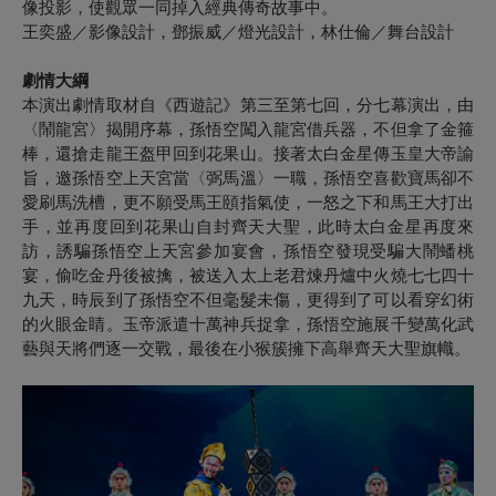
像投影，使觀眾一同掉入經典傳奇故事中。
王奕盛／影像設計，鄧振威／燈光設計，林仕倫／舞台設計
劇情大綱
本演出劇情取材自《西遊記》第三至第七回，分七幕演出，由
〈鬧龍宮〉揭開序幕，孫悟空闖入龍宮借兵器，不但拿了金箍
棒，還搶走龍王盔甲回到花果山。接著太白金星傳玉皇大帝諭
旨，邀孫悟空上天宮當〈弼馬溫〉一職，孫悟空喜歡寶馬卻不
愛刷馬洗槽，更不願受馬王頤指氣使，一怒之下和馬王大打出
手，並再度回到花果山自封齊天大聖，此時太白金星再度來
訪，誘騙孫悟空上天宮參加宴會，孫悟空發現受騙大鬧蟠桃
宴，偷吃金丹後被擒，被送入太上老君煉丹爐中火燒七七四十
九天，時辰到了孫悟空不但毫髮未傷，更得到了可以看穿幻術
的火眼金睛。玉帝派遣十萬神兵捉拿，孫悟空施展千變萬化武
藝與天將們逐一交戰，最後在小猴簇擁下高舉齊天大聖旗幟。