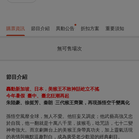
購票資訊
節目介紹
異動公告
折扣方案
重要須知
無可售場次
節目介紹
轟動新加坡、日本．美猴王不敗神話屹立不搖
今年暑假 臺中、臺北狂潮再起
朱陸豪、徐挺芳、秦朗 三代猴王齊聚，再現孫悟空千變萬化
孫悟空風靡全球，無人不愛。他狂妄又調皮；他武藝高強又忠
於自我，他一翻就是十萬八千里，拔猴毛，唸咒語，七十二變
神奇強大。而京劇舞台上的美猴王身帶真功夫，加上靈氣活現
的表情與幽默逗趣對白，成為廣受老少歡迎的經典劇目。