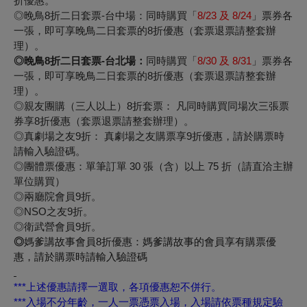
折優惠。
◎
晚鳥8折二日套票-台中場：
同時購買「
8/23 及
8/24
」票券各
一張，即可享晚鳥二日套票的8折優惠（套票退票請整套辦
理）。
◎
晚鳥8折二日套票-台北場：
同時購買「
8/30 及 8/31
」票券各
一張，即可享晚鳥二日套票的8折優惠（套票退票請整套辦
理）。
◎
親友團購（三人以上）8折套票：
凡同時購買同場次三張票
券享8折優惠（套票退票請整套辦理）。
◎
真劇場之友9折：
真劇場之友購票享9折優惠，請於購票時
請輸入驗證碼。
◎
團體票優惠：單筆訂單 30 張（含）以上 75 折（請直洽主辦
單位購買）
◎
兩廳院會員9折。
◎NSO之友9折。
◎
衛武營會員9折。
◎
媽爹講故事會員8折優惠：媽爹講故事的會員享有購票優
惠，
請於購票時請輸入驗證碼
***上述優惠請擇一選取，各項優惠恕不併行。
***入場不分年齡，一人一票憑票入場，入場請依票種規定驗