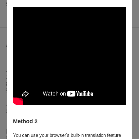
現場樂隊｜國立臺灣戲曲學院復興京劇團暨外聘專業樂師
異動公告
【OPENTIX節目異動公告】
（公告日期
2025
年08月24日
）
原訂於
2025
年08月24日（六）
於
臺中國家歌劇院大劇院演出
之【東方神奇美猴王】
，因主演秦朗略受輕傷，為保護演員，
故取消8月24日第六場【煉丹】段落，其他演出段落亦略有調
整。臺北場演出內容則不受影響。
於異動公告發佈前之購票觀眾，如因本異動欲退票，自公告日
起至
2025
年08月27日
前，可依以下辦法辦理全額退票。
Method 2
【電子票或尚未取紙本票】
以「信用卡、行動支付、文化幣全額支付」購票：
You can use your browser's built-in translation feature
請使用OPENTIX線上退訂單功能，至會員＞