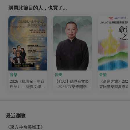
購買此節目的人，也買了...
音樂
音樂
音樂
2026《琉璃光・生命
【TCO】聽見蘇文慶
《命運之旅》202
序章》— 經典文學清
－2026/27樂季開季音
東回響樂團夏季巡
唱劇
樂會
最近瀏覽
《東方神奇美猴王》