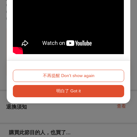
◎學生購票可享8折優惠，入場時請出示證件
◎臺北表演藝術中心會員─成癮玩家／團隊玩家８５折
◎臺北表演藝術中心會員─新手玩家９折
溫馨提醒
※如有購買本節目輪椅席及輪椅陪同席需求，請電洽主辦
單位 許祐元 辦理，聯絡電話 0965727913。
不再提醒 Don't show again
明白了 Got it
查看
退換須知
購買此節目的人，也買了...