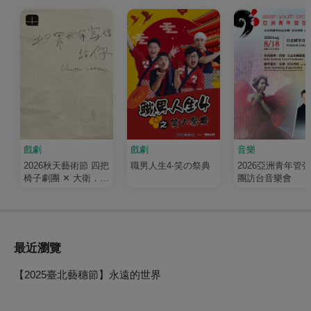
戲劇
戲劇
音樂
2026秋天藝術節 四把
職男人生4-笑の祭典
2026亞洲青年管
椅子劇團 ✕ 大衛．吉
團訪台音樂會
塞森《如果我有寫信
給你》
最近瀏覽
【2025臺北藝穗節】永遠的世界