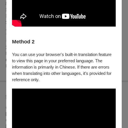
編劇｜吳沛宸、徐圓鈞
舞台監督｜凌兆群
舞台設計｜許溫庭
燈光設計｜劉佳維
服化設計｜郭巧伶
音樂設計｜吳沛宸
平面設計｜蔡多恩
Method 2
演員｜王羿承、温翎禎、蔡多恩
IG :
You can use your browser's built-in translation feature
no_thinking_3sec
to view this page in your preferred language. The
https://www.instagram.com/no_thinking_3sec/
information is primarily in Chinese. If there are errors
when translating into other languages, it’s provided for
reference only.
折扣方案
◎身心障礙人士及陪同者1名購票5折優待，入場時應出示身心
障礙手冊，陪同者與身障者需同時入場
◎65歲以上年長者及陪同者購票可享5折優惠，入場時請出示
證件