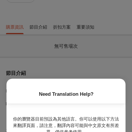
購票資訊
節目介紹
折扣方案
重要須知
無可售場次
節目介紹
「希望這個世界沒有我就好了。」
吹下蠟燭
Need Translation Help?
咻！咻！
「歡迎來到永遠的世界。」
你的瀏覽器目前預設為其他語言。你可以使用以下方法
來翻譯頁面，請注意，翻譯內容可能與中文原文有所差
永遠的世界？！這裡到底是什麼地方！
異，僅供參考使用。