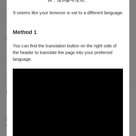
注意！！永遠的世界須遵守以下規則
It seems like your browser is set to a different language.
規則一：每天都要向管理員打招呼
規則二：只能說出漂亮話
Method 1
對了！偷偷告訴各位
「去死！」是永遠的世界的祝福語喔！
You can find the translation button on the right side of
the header to translate the page into your preferred
那麼請問各位到底要遵守？還是打破呢？
language.
主辦單位
禁止思考3秒鐘是一個以直覺創作為核心的劇團，風格貼近現
實，卻不拘泥於寫實。我們帶領觀眾抽離喧囂，踏入純粹創造
的世界，在直覺與未知間尋找可能。
「3秒鐘，短到足以邁向未知；3秒鐘，長到足以深信直覺。」
製作團隊
執行製作｜許祐元
導演｜徐圓鈞