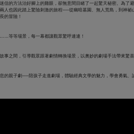
迷信的方法治好腳上的雞眼，卻無意間目睹了一起驚天秘密。為了
兩人也因此踏上驚險刺激的旅程──從幽暗墓園、無人荒島，到神祕
長的冒險！
……等等場景，每一幕都讓觀眾驚呼連連！
故事之間，引導觀眾跟著劇情轉換場景，以奧妙的劇場手法帶來驚
息的親子劇──陪孩子走進劇場，體驗經典文學的魅力，學會勇氣、