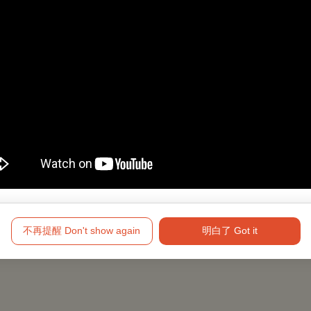
障礙手冊，陪同者與身障者需同時入場
不再提醒 Don't show again
明白了 Got it