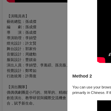
【演職員表】
藝術總監：孫成傑
編 劇：孫成傑
導 演：孫成傑
導演助理：李娟瑩
燈光設計：許文賢
舞台設計：郭家伶
音樂設計：周建勳
服裝設計：曹媄渝
演出人員：李娟瑩、李胤碩、孫克薇、曹媄渝、賈祥國、廖晨志
視覺設計：鄭棽如
Method 2
行政統籌：許喬復
【演出團隊】
You can use your browser
偶偶偶劇團是小巧的、簡單的、精緻的。堅持「尋找新的偶戲表
primarily in Chinese. If 
創造演出、教學研習與國際交流機會，推廣我國表演藝術風格與
合，賦予新生命。