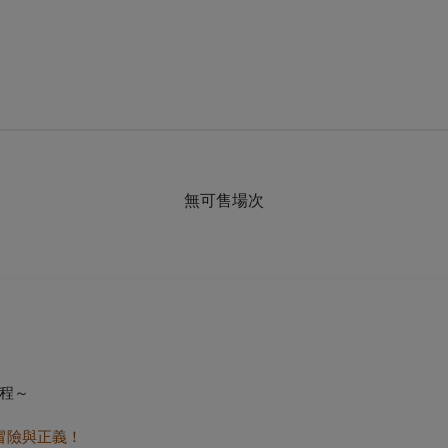
無可售場次
程～
冒險與正義！