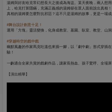
湯姆與好友哈克常幻想長大之後成為海盜。某天夜晚，兩人想用
上，哈克打算隱瞞，充滿正義感的湯姆卻在眾人面前說出真相！
真相的湯姆要怎麼對抗邪惡？這不只是湯姆的故事，更是一場成
#
舞台設計創意十足！
運用「方塊」靈活變換，化身成教室、墓園、臥室、教堂、山洞
#
穿越時空的戲中戲
幽默風趣的作家馬克吐溫也來插一腳，以「劇中劇」形式穿插在
驗！
一齣適合全家共賞的戲劇作品，讓家長熱血、孩子驚呼、全場屏
【演出精華】