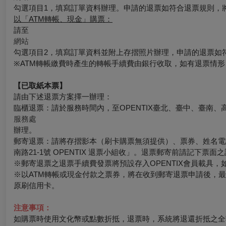
勾選項目1，填寫訂單資料辦理。申請的退票如符合退票規則，
以「ATM轉帳、現金」購票：
請至
網站
勾選項目2，填寫訂單資料並附上存摺照片辦理，申請的退票如
※ATM轉帳繳費時產生的轉帳手續費由銀行收取，如有退票情
【已取紙本票】
請由下述退票方案擇一辦理：
臨櫃退票：請於服務時間內，至OPENTIX臺北、臺中、臺南、
服務處
辦理。
郵寄退票：請將存摺影本（刷卡購票無須提供）、票券、姓名電話
南路21-1號 OPENTIX 退票小組收」。退票郵寄前請記下
※郵寄退票之退票手續費發票將預設存入OPENTIX會員載具，如有其
※以ATM轉帳或現金付款之票券，將在收到郵寄退票申請後，
原刷信用卡。
注意事項：
如購票時使用文化幣或點數折抵，退票時，系統將退還折抵之全