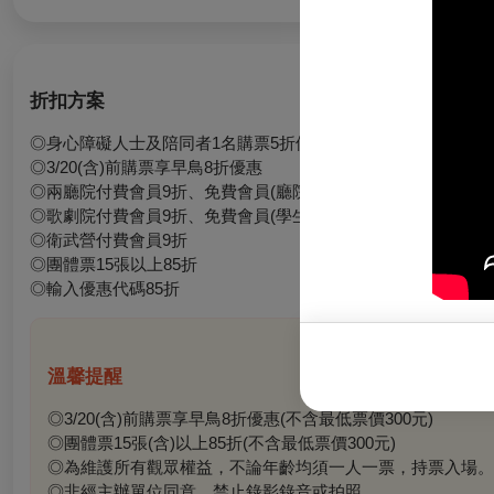
折扣方案
◎身心障礙人士及陪同者1名購票5折優待，入場時應出示身心
◎3/20(含)前購票享早鳥8折優惠
◎兩廳院付費會員9折、免費會員(廳院青)9折
◎歌劇院付費會員9折、免費會員(學生卡)9折
◎衛武營付費會員9折
◎團體票15張以上85折
◎輸入優惠代碼85折
溫馨提醒
◎3/20(含)前購票享早鳥8折優惠(不含最低票價300元)
◎團體票15張(含)以上85折(不含最低票價300元)
◎為維護所有觀眾權益，不論年齡均須一人一票，持票入場。
◎非經主辦單位同意，禁止錄影錄音或拍照。