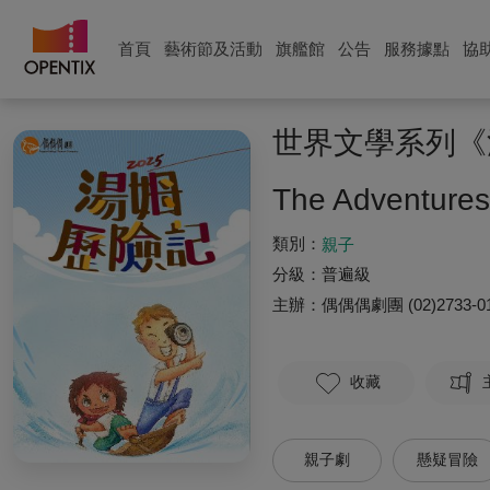
首頁
藝術節及活動
旗艦館
公告
服務據點
協
世界文學系列《
The Adventures
類別：
親子
分級：
普遍級
主辦：
偶偶偶劇團
(02)2733-0
收藏
親子劇
懸疑冒險