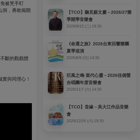
避免被兇手盯
山洞，勇敢揭開
【TCO】聽見蘇文慶－2026/27樂
季開季音樂會
2026/9/15 (二) 19:30
《命運之旅》2026台東回響樂團
夏季巡演
喜不斷的觀戲體
2026/8/9 (日) 14:30
巨風之鳴·當代心靈－2026佳偶聲
誠實與同理心！
合唱團年度音樂會
2026/11/7 (六) 14:30
【TCO】音緣－吳大江作品音樂
會
2026/12/26 (六) 19:30