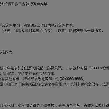
將於3個工作日內執行退票作業。
符合退票規則，將於3個工作日內執行退票作業。
形（含換、補票及節目異動之退票），轉帳手續費恕無法一併退還。
高雄四大
等聯絡資訊於退票期限前（郵戳為憑），掛號郵寄至「100012臺
票面之訂單編號，並請妥善保存掛號收據。
他需求，請郵寄後致電客服中心(02)3393-9888。
最遲10個工作日內轉帳至所提供之存摺帳戶；以刷卡付款之票券，退
額文化幣，並於扣除退票手續費後，優先退還點數，再將剩餘款項