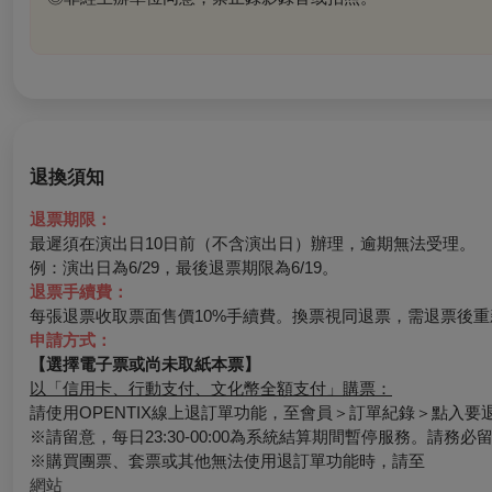
退換須知
退票期限：
最遲須在演出日10日前（不含演出日）辦理，逾期無法受理。
例：演出日為6/29，最後退票期限為6/19。
退票手續費：
每張退票收取票面售價10%手續費。換票視同退票，需退票後重
申請方式：
【選擇電子票或尚未取紙本票】
以「信用卡、行動支付、文化幣全額支付」購票：
請使用OPENTIX線上退訂單功能，至會員＞訂單紀錄＞點入
※請留意，每日23:30-00:00為系統結算期間暫停服務。請務
※購買團票、套票或其他無法使用退訂單功能時，請至
網站