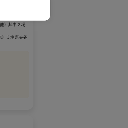
的他》其中２場
他》３場票券各