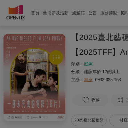
首頁
藝術節及活動
旗艦館
公告
服務據點
協
【2025臺北
【2025TFF】An U
類別：
戲劇
分級：
建議年齡 12歲以上
主辦：
林座
0932-325-163
收藏
2025臺北藝穗節
林座