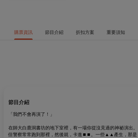
購票資訊
節目介紹
折扣方案
重要須知
節目介紹
「我們不會再演了！」
在師大白鹿洞書坊的地下室裡，有一場你從沒見過的神祕演出。
但警察常常跑到那裡，然後就，卡進
⏹︎
⏹︎
。一些▲▲產生，那是