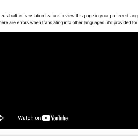
's built-in translation feature to view this page in your preferred lan
there are errors when translating into other languages, it’s provided for