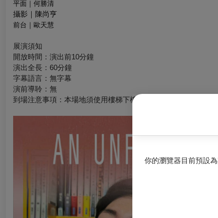
平面｜何勝清
攝影｜陳尚亨
前台｜歐天慧
展演須知
開放時間：演出前10分鐘
演出全長：60分鐘
字幕語言：無字幕
演前導聆：無
到場注意事項：本場地須使用樓梯下樓，請評估自身狀況後購票
你的瀏覽器目前預設為