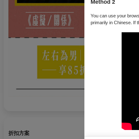
Method 2
You can use your browser
primarily in Chinese. If 
折扣方案