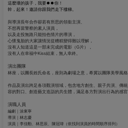
這麼壞的孩子，我要
⏺︎
⏺︎
你！
幹，起來！邀請你跟我們走下樓梯。
與導演長年合作卻若有所思的領銜主演、
不想再當警察的素人演員，
以及走投無路只能拍色情片的導演，
心懷鬼胎的大家讓情況從糟糕變得難以理解，
沒有人知道這是一部未完成的電影（G片），
沒有人在幸福中Kiss結束，無人幸終。
演出團隊
林座，以團長姓氏命名，座則為劇場之意，希冀以團隊美學風格
作品及演出跨足各項觀演領域，包含地方創生、親子共演、傳統
容的對口、創造藝文造詣的共生體，滿足各方對演出行為的感官
演職人員
編劇｜涂東寧
導演｜林志慶
演員｜李佳勳、林思辰、陳冠瑋（依找到演員的時間順序排列）