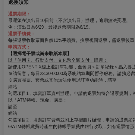
退換須知
退票期限：
最遲須在演出日10日前（不含演出日）辦理，逾期無法受理。
例：演出日為6/29，最後退票期限為6/19。
退票手續費：
每張退票收取票面售價10%手續費。換票視同退票，需退票後重
申請方式：
【選擇電子票或尚未取紙本票】
以「信用卡、行動支付、文化幣全額支付」購票：
請使用OPENTIX線上退訂單功能，至會員＞訂單紀錄＞點入
※請留意，每日23:30-00:00為系統結算期間暫停服務。請務
※購買團票、套票或其他無法使用退訂單功能時，請至
網站
勾選項目1，填寫訂單資料辦理。申請的退票如符合退票規則，
以「ATM轉帳、現金」購票：
請至
網站
勾選項目2，填寫訂單資料並附上存摺照片辦理，申請的退票如
※ATM轉帳繳費時產生的轉帳手續費由銀行收取，如有退票情