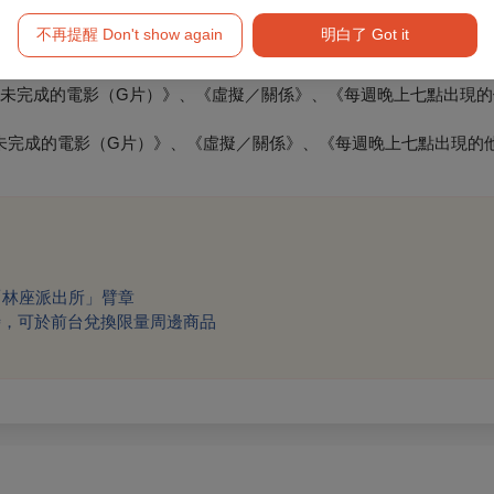
障礙手冊，陪同者與身障者需同時入場
不再提醒 Don't show again
明白了 Got it
部未完成的電影（G片）》、《虛擬／關係》、《每週晚上七點出現
未完成的電影（G片）》、《虛擬／關係》、《每週晚上七點出現的
「林座派出所」臂章
時，可於前台兌換限量周邊商品