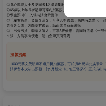
◎身心障礙人士及陪同者1名購票5折優待，入場時應出示身心
◎65歲以上年長者購票可享8折優惠，入場時請出示證件
◎學生票8折，入場時請出示證件
◎「左右為男」套票３選２，可享85折優惠：需同時選購《一
票券各１張，方能享有優惠，請由套票頁面選購
◎「男分男捨」套票３選３，可享8折優惠：需同時選購《一部
１張，方能享有優惠，請由套票頁面選購
溫馨提醒
1000
元藝文贊助票不適用折扣優惠，可於演出現場兌換限量
請保留本次演出票根，於9月觀賞《出包王警探2》正式演出