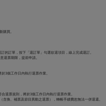
新購買。
要退訂的訂單，按下「退訂單」勾選欲退項目，線上完成退訂。
必留意退票期限，提前申請。
將於3個工作日內執行退票作業。
符合退票規則，將於3個工作日內執行退票作業。
形（含換、補票及節目異動之退票），轉帳手續費恕無法一併退還。