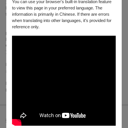
大賽等，以精湛技巧，被大提琴泰斗羅斯托波維奇( Mstislav
You can use your browser's built-in translation feature
Rostropovich )譽為「當代五大頂尖小提琴家之一（One of the
to view this page in your preferred language. The
five top violinists in the century）」。
information is primarily in Chinese. If there are errors
when translating into other languages, it’s provided for
reference only.
曲目
D. Shostakovich: Festive
Overture
蕭斯塔科維契：《慶典序曲》
P. I. Tchaikovsky: Violin Concerto
柴科夫斯基：小提琴協奏曲
H. Berlioz: Symphonie Fantastique
白遼士：《幻想交響曲》
折扣方案