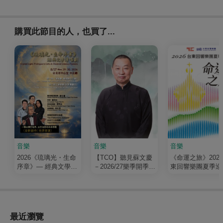
購買此節目的人，也買了...
音樂
音樂
音樂
2026《琉璃光・生命
【TCO】聽見蘇文慶
《命運之旅》202
序章》— 經典文學清
－2026/27樂季開季音
東回響樂團夏季巡
唱劇
樂會
最近瀏覽