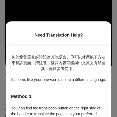
Need Translation Help?
你的瀏覽器目前預設為其他語言。你可以使用以下方法
來翻譯頁面，請注意，翻譯內容可能與中文原文有所差
異，僅供參考使用。
2025年為亞洲青年管弦樂團(以下簡稱”亞青”) 創團三十五周
It seems like your browser is set to a different language.
年，亞青為國際上極富盛名的青年樂團，各國評論家均盛讚為
『嘆為觀止』及『世界上最出色的青年樂團』。三十五年來，
作育無數未來職業樂團的精英份子，自1990年首場演出後，亞
Method 1
青曾於亞洲、歐洲、北美和澳洲，演出超過400場音樂會，觀
眾人數超過一百萬人。2010年更獲頒日本最高榮譽的「高松宮
You can find the translation button on the right side of
殿下紀念世界文化賞」(世賞) 青年藝術家獎，曾與亞青演出過
the header to translate the page into your preferred
的包括伊瑟利斯、馬友友、麥斯基、王健、奧利華拉、林昭