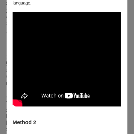
language.
亮、拉洛嘉、莉卡、費爾沙等。樂團的指揮亦包括柯密肖納、
施奈德、譚盾、卡穆、朱特、以及樂團的創辦人梅紐音及龐信
等，2022年由約瑟 •巴斯蒂安(Joseph Bastian)接任首席指揮。
本次台北音樂會邀請到底特律交響樂團音樂總監 賈德·比格米
尼( Jader Bignamini )與當代頂尖小提琴家 謝爾蓋．克里洛夫
（Sergei Krylov）共同演出。
首席客席指揮/ Jader Bignamini 賈德．比格米尼
賈德·比格米尼於 2020 年 1 月被任命為底特律交響樂團音樂總
監，目前已是他在樂團的第三個演出季。除了底特律的音樂會
外，賈德在 2022/23 樂季還首次與匹茲堡交響樂團、多倫多交
響樂團、法蘭克福交響樂團和柏林德意志歌劇院（西蒙·博卡
內格拉）合作。
小提琴/
Sergei Krylov
謝爾蓋．克里洛夫
當代頂尖小提琴家謝爾蓋．克里洛夫（Sergei Krylov）同時也
是立陶宛室內樂團的藝術總監。他出生於莫斯科，曾獲多項國
際小提琴大賽冠軍，如：義大利利皮澤（Rodolfo Ripizer）國
Method 2
際小提琴大賽、克里蒙納的史特拉底瓦里（Antonio
Stradivari）小提琴大賽、維也納的克萊斯勒（Fritz Kreisler）