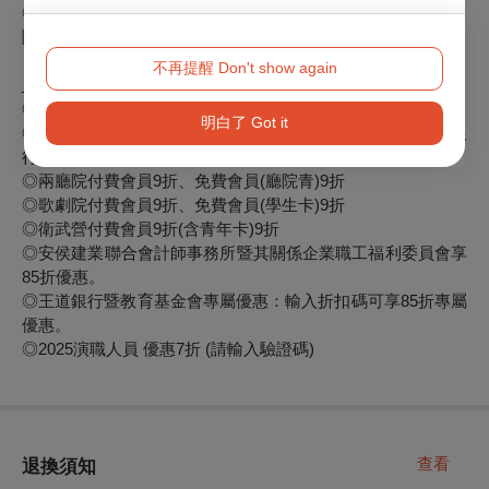
◎身心障礙人士及陪同者1名購票5折優待，入場時應出示身心
障礙手冊，陪同者與身障者需同時入場
不再提醒 Don't show again
※以下折扣不適用最低票價
◎凡單筆購買兩張(含)以上享75折優惠。
明白了 Got it
◎刷國泰世華銀行信用卡、中國信託卡、永旺信用卡、台新銀
行信用卡、玉山銀行信用卡購票享9折優惠。
◎兩廳院付費會員9折、免費會員(廳院青)9折
◎歌劇院付費會員9折、免費會員(學生卡)9折
◎衛武營付費會員9折(含青年卡)9折
◎安侯建業聯合會計師事務所暨其關係企業職工福利委員會享
85折優惠。
◎王道銀行暨教育基金會專屬優惠：輸入折扣碼可享85折專屬
優惠。
◎2025演職人員 優惠7折 (請輸入驗證碼)
查看
退換須知