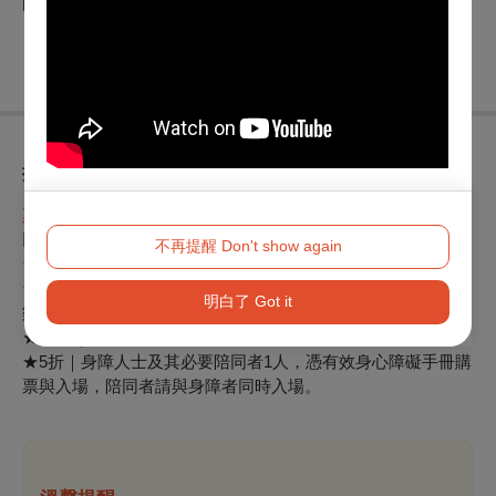
https://www.jpg.org.tw/event/2025juthearts/
※非兒童節目，建議6歲以上觀眾欣賞
※主辦單位保留活動異動權
折扣方案
票價400／600／800／1000／1200
以下優惠請擇一使用，請恕無法合併使用
不再提醒 Don't show again
★85折｜朱宗慶打擊樂教學系統學員、校園推廣、藝企好友
★9折｜OPENTIX會員、誠品會員、光點會員、華夏會員、擊
明白了 Got it
樂之友
★95折｜中國信託、玉山銀行、兆豐銀行信用卡卡友
★5折｜身障人士及其必要陪同者1人，憑有效身心障礙手冊購
票與入場，陪同者請與身障者同時入場。