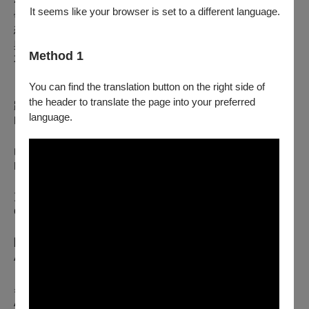
It seems like your browser is set to a different language.
學與演奏，猶如傳遞與迴響，而從教學現場到演出舞台，是夢
想的延續、陪伴的延續、熱情的延續。透過一首首富有節奏感
與想像力的樂曲，這次，JUT傑優教師打擊樂團要讓對話循環
Method 1
不息，讓共鳴迴盪於心…。
You can find the translation button on the right side of
【演出曲目】
the header to translate the page into your preferred
路易斯·李維拉：
反彈之後
language.
Luis Rivera：Aprés Rebonds
山澤洋之：
冰霜秘境
Hiroyuki Yamazawa：Paraiso Floresta Frost
克拉克·哈伯德：
星塵
Clark Hubbard：Stardust
阿斯托爾·皮亞佐拉：
布宜諾斯艾利斯的夏天
(張鈞量改編)
Astor Piazzolla：Verano Porteno(arranged by Pius Cheung)
奧斯汀·凱克：
伊凡塞斯
Austin Keck：Evanescence