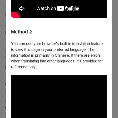
尼爾斯·弗拉姆：
節慶色彩
Nils Rohwer：Fiesta Colores
弗雷德里克·蕭邦：
幻想即興曲
Method 2
Frederic Francois Chopin：Fantasie Impromptu
You can use your browser's built-in translation feature
【節目資訊】
to view this page in your preferred language. The
演出時間｜2025.08.14(四) 19:30
information is primarily in Chinese. If there are errors
演出地點｜臺北市政府親子劇場
when translating into other languages, it’s provided for
票價｜400 / 600 / 800 / 1000 / 1200
reference only.
購票洽詢｜
OPENTIX
兩廳院文化生活
活動洽詢｜財團法人擊樂文教基金會 (02)2891-9900#888
指導單位｜文化部
主辦單位｜財團法人擊樂文教基金會
贊助單位｜臺北市政府文化局、瓷林、鈊象電子、全科科技、
双燕樂器、豪聲樂器
特別感謝｜上海商業儲蓄銀行文教基金會
活動官網｜