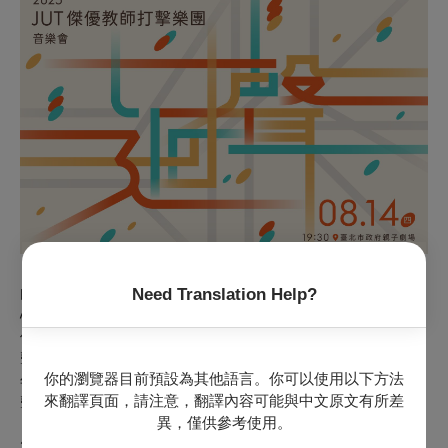
由黃佳莉、范聖弘、蘇薇之、李昕珏、陳益特、陳景琪、王可
Need Translation Help?
心、林奕彣、羅博仁所組成的「JUT傑優教師打擊樂團」，每
位成員皆在演出上身經百戰、經驗豐富。現為「傑優青少年打
擊樂團」的專任教師，以教學者的身份年年陪伴超過千位青少
你的瀏覽器目前預設為其他語言。你可以使用以下方法
年，走進打擊樂世界，並透過每年固定舉辦音樂會，持續對打
來翻譯頁面，請注意，翻譯內容可能與中文原文有所差
擊樂的熱情。
異，僅供參考使用。
2025 JUT傑優教師打擊樂團音樂會以「迴聲」為名，因為教