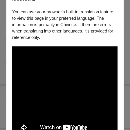
You can use your browser's built-in translation feature
to view this page in your preferred language. The
information is primarily in Chinese. If there are errors
when translating into other languages, it’s provided for
reference only.
爵士音樂工作坊│8.25 (MON.) — 8.30 (SAT.) 10:00
- 18:00
工作坊成果展演│8.31 (SUN.) 以大樂團及小編制樂
團呈現
折扣方案
◆ 工作坊費用：13,500元／人（不含餐費）