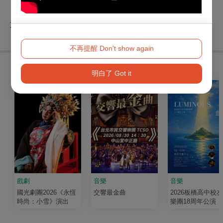
查看
退換須知
不再提醒 Don't show again
購買此節目的人，也買了...
明白了 Got it
戲劇
音樂
音樂
國光劇團2026《永恆
交響最金曲
2026板橋高中校
時尚：小雪》演出
樂團18周年公演《
輝 Luminous》