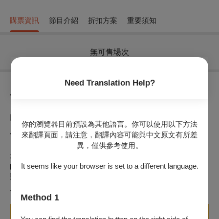
購票資訊
節目介紹
折扣方案
重要須知
無可售場次
Need Translation Help?
節目介紹
此售票頁面專門提供透過甄選後
你的瀏覽器目前預設為其他語言。你可以使用以下方法
入選爵士音樂工作坊的同學繳費使用
來翻譯頁面，請注意，翻譯內容可能與中文原文有所差
異，僅供參考使用。
最專業最完整的爵士工作坊！ 集結國內外頂尖爵士好手的大
師班，到以大&小編制樂團訓練課程，以及幕前幕後等相關知
It seems like your browser is set to a different language.
識介紹，深入認識或精進爵士音樂，邀請樂手／樂團一起加
入，共同切磋交流，享受屬於爵士音樂的自由美好！
Method 1