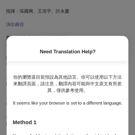
指揮：張國興、王浩宇、許永慶
演出曲目
詹姆斯·斯威林根：《歡樂慶典》
James Swearingen: Jubilance
Need Translation Help?
蘭達爾·D·斯坦德里奇：《變革之風》
Randall D. Standridge: Winds of Change
你的瀏覽器目前預設為其他語言。你可以使用以下方法
洛朗 ·博蒙：《小精靈的遊行》
來翻譯頁面，請注意，翻譯內容可能與中文原文有所差
Laurent BÔMONT: La parade des lutins
異，僅供參考使用。
班傑明·尤：《飛吧，遨遊天際》
It seems like your browser is set to a different language.
Benjamin Yeo: Flight, adventure in the sky
樽屋雅德：《光的縫隙》
Method 1
Masanori Taruya: A Gap of Light