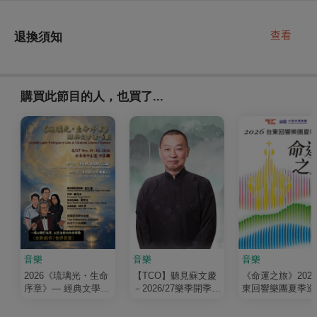
查看
退換須知
購買此節目的人，也買了...
音樂
音樂
音樂
2026《琉璃光・生命
【TCO】聽見蘇文慶
《命運之旅》202
序章》— 經典文學清
－2026/27樂季開季音
東回響樂團夏季巡
唱劇
樂會