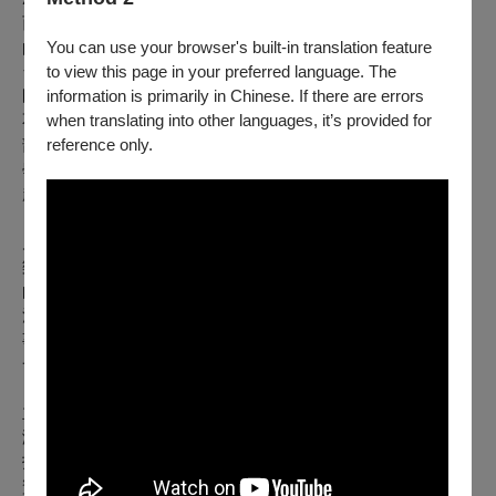
而成立。其後，為了實現理想——「打造出人人都能共同參與
You can use your browser's built-in translation feature
的管樂團，將音樂的感動傳遞給更多人！」在 2014 年更名為
to view this page in your preferred language. The
台江青年管樂團，並且開始招收社區團員，致力於推廣台江地
information is primarily in Chinese. If there are errors
區藝文風氣。2016 年，正式以「台江管樂團」為團名，成為
when translating into other languages, it’s provided for
不分年紀、歡迎大家參與的社區樂團。 目前的成員除了中南
reference only.
部地區的音樂演奏家與老師，也有許多各行各業的愛樂朋友、
學生一同參與，每年的八月定期舉辦大型公演。自 2023 年
起，更是以團內的職業演奏者與當地音樂家們為首，組成
「TJWB 重奏團」，以專業演出為目標，於每年舉辦《剪一小
片時光》系列音樂會。 自這個樂團演奏第一顆音符以來，音
樂已陪伴我們走過十數年。台江管樂團希望為愛樂者提供演奏
的舞台，以音符建立人與人之間的情誼，讓音樂成為一種生
活。 每場音樂會，我們都期待著與您激盪出嶄新的火花與故
事。 歡迎關注樂團社群帳號與官方網頁，一起加入我們的下
一場音樂會！
主辦單位：
台江管樂團
演出單位：
台江管樂團
指導協辦：
台江文化中心、臺南市立安順國中管樂團
贊助單位：
三商美邦人壽保險股份有限公司、
財團法人可成教