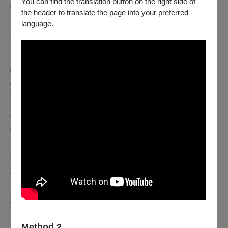
You can find the translation button on the right side of
王浩宇：《生命的漣漪》（臺灣首演）
the header to translate the page into your preferred
Bob Haoyu Wang: Ripples of Life (Taiwan Premiere)
language.
清水大輔：《削天之物》
Daisuke Shimizu: The Skyscrapers
特邀委託作曲家----王浩宇
王浩宇為全方面音樂藝術工作者，同時於單簧管、作曲、配
樂、音樂會製作與指揮展現多樣的天份。2025 年畢業於加州
藝術學院（CalArts），Performer-Composer 碩士，同時學習
作曲、單簧管與指揮。在校創立 CalArts Chamber Orchestra
並擔任指揮，首演自己的作品，同時擔任 CalArts The
Ensemble 助理指揮，校外曾任洛杉磯 Mission Opera 委任編
曲暨代理單簧管首席。現為故事痕跡音樂藝術有限公司合作藝
術家、 The 8rass 銅管重奏團駐團作曲家。曾擔任臺南一中校
友管樂團團長。
演出單位介紹
TJWB
台江管樂團
「享受，音樂的每一刻。」 台江管樂團（TJWB）源自創立於
Method 2
2010 年的安順國中校友管樂團，起初是為了延續音樂的美好