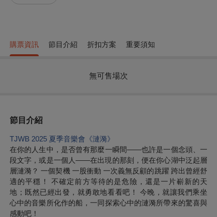
購票資訊
節目介紹
折扣方案
重要須知
無可售場次
節目介紹
TJWB 2025
夏季音樂會《漣漪》
在你的人生中，是否曾有那麼一瞬間——也許是一個念頭、一
段文字，或是一個人——在出現的那刻，便在你心湖中泛起層
層漣漪？ 一個契機 一股衝動 一次義無反顧的跳躍 跨出曾經舒
適的平穩！ 不確定前方等待的是危險，還是一片嶄新的天
地；既然已經出發，就勇敢地看看吧！ 今晚，就讓我們乘坐
心中的音樂所化作的船，一同探索心中的漣漪所帶來的驚喜與
感動吧！