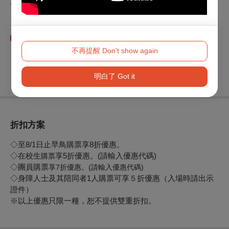
育基金會、
甜熙 Sweet.C｜手作蛋糕
Kobemoms 寶寶用品
、
不再提醒 Don't show again
明白了 Got it
折扣方案
◇至8/1日止早鳥購票享8折優惠。
◇在校生
享5折優惠。(請輸入優惠代碼)
購票
◇團員購票
享7折優惠。(請輸入優惠代碼)
◇身障人士及其陪同者1人購票可享５折優惠（入場時請出示
證件）
※以上優惠只限一種，恕不提供雙重折扣。