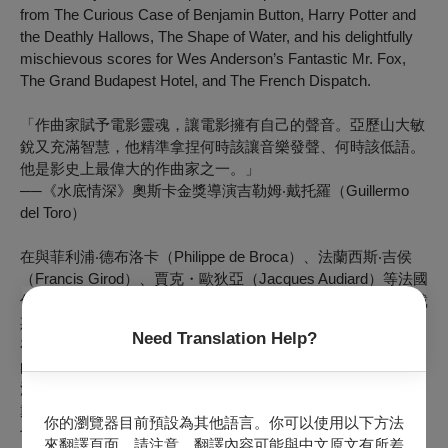
from The Curious Case of Benjamin Button, Harry Potter and
the Deathly Hallows, The Shape of Water, and his delightfully
mischievous scores for Wes Anderson’s Fantastic Mr. Fox,
The Grand Budapest Hotel, and The French Dispatch.
「作曲家賦予電影靈魂，讓電影擁有自己的聲音。亞歷山大敏
銳又充滿智慧，他精準拿捏何時該讓音樂發聲、何時該低語。
他是影史上最偉大的作曲家之一。」
──《水底情深》奧斯卡金獎導演吉勒姆‧戴托羅（Guillermo
del Toro）
在與菲利浦‧德布洛卡（Philippe de Broca）、法蘭西斯‧吉侯
（Francis Girod）、賈克・歐狄亞（Jacques Audiard）等法國
傳奇導演合作完成50部歐洲電影配樂後，2003年亞歷山大・戴
斯培（Alexandre Desplat）以電影《戴珍珠耳環的少女》配樂
Need Translation Help?
在好萊塢打響名號。20多年來，他成為影壇最炙手可熱且多產
的電影配樂作曲家之一，例如《班傑明的奇幻旅程》、《哈利
波特：死神的聖物》和《水底情深》等熱門大片。
戴斯培也多次與鬼才導演魏斯・安德森（Wes Anderson）密
你的瀏覽器目前預設為其他語言。你可以使用以下方法
切合作，包括《超級狐狸先生》、《歡迎來到布達佩斯大飯
來翻譯頁面，請注意，翻譯內容可能與中文原文有所差