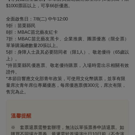
$1000
票區以上，可享
66
折優惠。
全面啟售日：
7/8(
二
)
中午
12:00
9折：苗栗縣民
8折：MBAC苗北藝友紅卡
7折：MBAC苗北藝友黑卡、企業推廣、團票優惠（限全票）
單筆購滿總數量20張以上。
5折：身障人士及其必要陪同者（限1人）、敬老優待（65歲以
上）。
*持苗栗縣民優惠票、敬老優待購票，入場時需出示相關有效
證件。
*本節目響應文化部青年政策，可使用文化幣購票，並享有限
量席次青年席位專屬優惠，每席優惠票價300元，席次有限，
售完為止。
溫馨提醒
※ 套票退票需整套辦理，無法以單張票券申請退票。如
購買不同場次票券，最遲需於首場演出日10日前（不含演