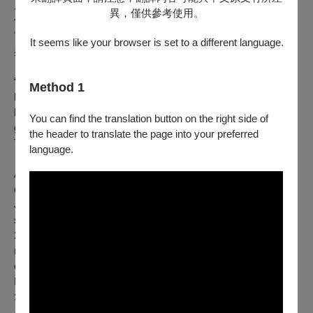
店》及《法蘭西特派週報》。他為這些獨具風格電影所創作的
異，僅供參考使用。
俏皮配樂，深受全球影迷與樂迷喜愛。這位兩屆奧斯卡得主將
首度登上臺北表演藝術中心大劇院，親自指揮呈現他最受讚譽
It seems like your browser is set to a different language.
與喜愛的配樂作品。
“A composer gives the film a soul, its own voice. Alexandre
Method 1
has the awareness, intelligence, and the ability to know when
he needs to propel his voice or whisper. He is one of the
You can find the translation button on the right side of
greatest composers in the history of the genre.”- Guillermo del
the header to translate the page into your preferred
Toro
language.
After scoring 50 European films with legendary French
directors including Philippe de Broca, Francis Girod and
Jacques Audiard, Alexandre Desplat burst onto the Hollywood
scene with his evocative score for “Girl with a Pearl Earring” in
2003. And over the last two decades, he’s become one of the
most prolific film composers in the industry, having created the
enticing sound worlds for “The Curious Case of Benjamin
Button”, “Harry Potter and the Deathly Hallows”, and “The
Shape of Water”, among countless other blockbusters.
A close collaborator of Wes Anderson, Desplat’s delightfully