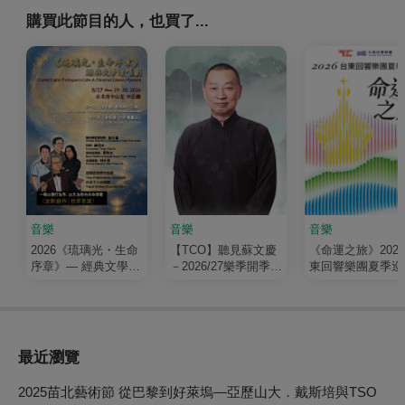
購買此節目的人，也買了...
音樂
音樂
音樂
2026《琉璃光・生命
【TCO】聽見蘇文慶
《命運之旅》202
序章》— 經典文學清
－2026/27樂季開季音
東回響樂團夏季巡
唱劇
樂會
最近瀏覽
2025苗北藝術節 從巴黎到好萊塢—亞歷山大．戴斯培與TSO