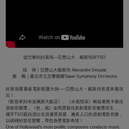
從巴黎到好萊塢—亞歷山大．戴斯培與TSO
指 揮｜亞歷山大戴斯培 Alexandre Desplat
樂 團｜臺北市立交響樂團Taipei Symphony Orchestra
好萊塢重量級電影配樂大師──亞歷山大・戴斯培首度來臺演
出！
《歡迎來到布達佩斯大飯店》、《水底情深》兩屆奧斯卡最佳
原創音樂獎，《色，戒》金馬獎最佳原創電影音樂獎得主，
攜手TSO親自演出生涯廣受喜愛、膾炙人口的原創電影音樂，
以磅礡的管弦聲響，帶您身歷電影奇境！
One of Hollywood’s most prolific composers conducts music