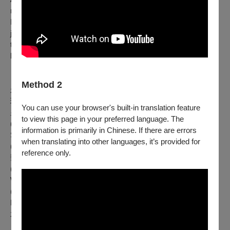
mischievous scores for “Fantastic Mr. Fox”, “The Grand
Budapest Hotel”, and The French Dispatch continuously spark
joy and delight among music and movie-lovers worldwide. For
the first time at the Taipei Performing Arts Center, Desplat
leads a program of his most acclaimed and beloved music.
【曲目】
Method 2
永生樹 The Tree of Life
班傑明的奇幻旅程 The Curious Case of Benjamin Button
You can use your browser's built-in translation feature
皇家組曲
to view this page in your preferred language. The
(黛妃與女皇、王者之聲：宣戰時刻、失落的國王)
information is primarily in Chinese. If there are errors
Suite Royale
when translating into other languages, it’s provided for
(The Queen, The King's Speech, Lost King)
reference only.
魏斯・安德森作品組曲
(狐狸先生、歡迎來到布達佩斯大飯店、法蘭西特派週報)
Wes Anderson’s Suite
(Fantastic Mr. Fox, The Grand Budapest Hotel, The French
Dispatch)
水底情深 The Shape of Water