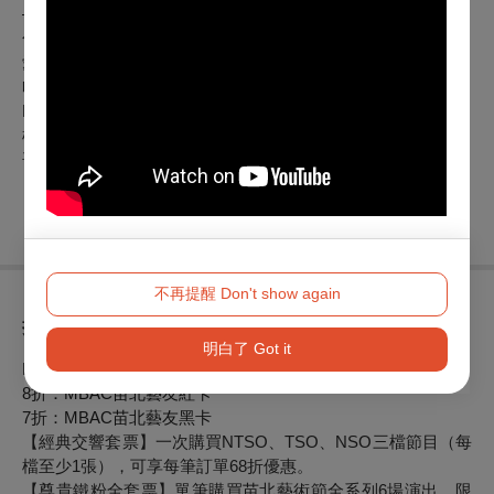
————— 中場休息BREAK ——————
色，戒 Lust, Caution
愛在遙遠的附近 The Painted Veil
哈利波特之死神的聖物組曲 Harry Potter and the Deathly
Hallows Suite
模仿遊戲 The Imitation Game
”
哥吉拉 Godzilla
不再提醒 Don't show again
折扣方案
明白了 Got it
MBAC苗北藝友預購
、套票啟售日：
6/27(
五
)
中午
12:00
8折：MBAC苗北藝友紅卡
7折：MBAC苗北藝友黑卡
【經典交響套票】一次購買NTSO、TSO、NSO三檔節目（每
檔至少1張），可享每筆訂單68折優惠。
【尊貴鐵粉全套票】單筆購買苗北藝術節全系列
6
場演出，限