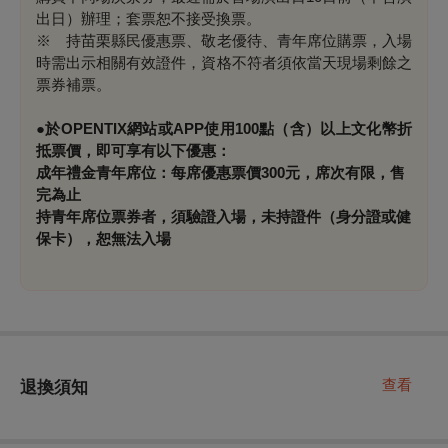
出日）辦理；套票恕不接受換票。
※ 持苗栗縣民優惠票、敬老優待、青年席位購票，入場
時需出示相關有效證件，資格不符者須依當天現場剩餘之
票券補票。
●於
OPENTIX
網站或
APP
使用
100
點（含）以上文化幣折
抵票價，即可享有以下優惠：
成年禮金青年席位：每席優惠票價3
00
元，席次有限，售
完為止
持青年席位票券者，須驗證入場，未持證件（身分證或健
保卡），恕無法入場
查看
退換須知