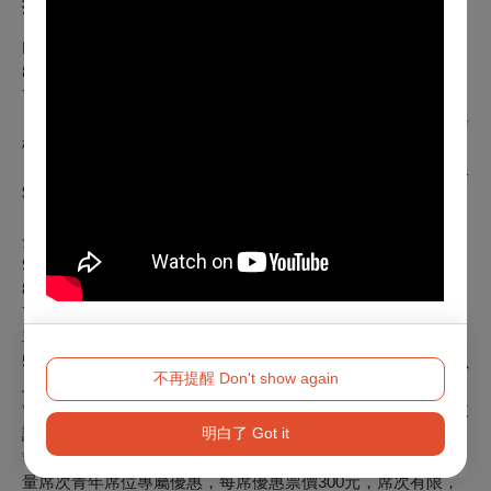
折扣方案
MBAC苗北藝友預購
、套票啟售日：
6/27(
五
)
中午
12:00
8折：MBAC苗北藝友紅卡
7折：MBAC苗北藝友黑卡
【經典交響套票】一次購買NTSO、TSO、NSO三檔節目（每
檔至少1張），可享每筆訂單68折優惠。
【尊貴鐵粉全套票】單筆購買苗北藝術節全系列
6
場演出，限
$1000
票區以上，可享
66
折優惠。
全面啟售日：
7/8(
二
)
中午
12:00
9折：苗栗縣民
8折：MBAC苗北藝友紅卡
7折：MBAC苗北藝友黑卡、企業推廣、團票優惠（限全票）
單筆購滿總數量20張以上。
5折：身障人士及其必要陪同者（限1人）、敬老優待（65歲以
不再提醒 Don't show again
上）。
*持苗栗縣民優惠票、敬老優待購票，入場時需出示相關有效
明白了 Got it
證件。
*本節目響應文化部青年政策，可使用文化幣購票，並享有限
量席次青年席位專屬優惠，每席優惠票價300元，席次有限，