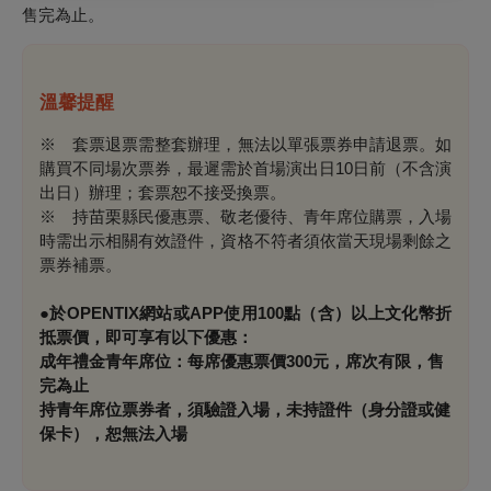
售完為止。
溫馨提醒
※ 套票退票需整套辦理，無法以單張票券申請退票。如
購買不同場次票券，最遲需於首場演出日10日前（不含演
出日）辦理；套票恕不接受換票。
※ 持苗栗縣民優惠票、敬老優待、青年席位購票，入場
時需出示相關有效證件，資格不符者須依當天現場剩餘之
票券補票。
●於
OPENTIX
網站或
APP
使用
100
點（含）以上文化幣折
抵票價，即可享有以下優惠：
成年禮金青年席位：每席優惠票價3
00
元，席次有限，售
完為止
持青年席位票券者，須驗證入場，未持證件（身分證或健
保卡），恕無法入場