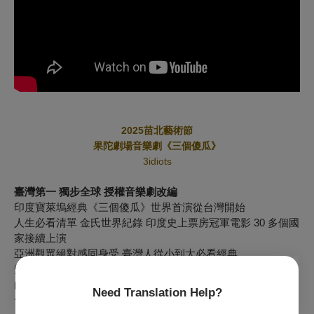
2025
苗北藝術節
果陀劇場
音樂劇
《三個傻瓜》
3idiots
臺灣第一 獨步全球 授權音樂劇改編
印度寶萊塢經典《三個傻瓜》世界首演從台灣開始
人生必看清單 金氏世界紀錄 印度史上票房冠軍電影 30 多個國
家接續上演
亞洲觀眾絕對感同身受 臺灣人從小到大必看經典
知名導演史蒂芬史匹柏更讚譽《三個傻瓜》是與自己息息相關
的五部電影之一 深深被觸動
Need Translation Help?
一齣你會嘴裡哼著歌翩翩起舞，並一路帶著微笑回家的音樂劇