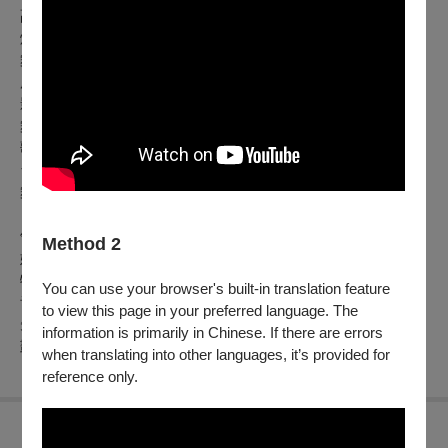
副導演：蘇昱瑋
燈光設計：簡立人
舞台設計：彭健宇
服裝造型設計：沈斻
影像設計：楊博倫
舞蹈設計：任思瑜、劉芮慈
歌唱指導：謝淳雅
台語協力：MC JJ
舞台監督：黃諾行
領銜主演：楊奇煜、李霈瑜（大霈）、蔡昌憲、竺定誼、張郁
Method 2
婕、王為
特別主演：聶雲
You can use your browser's built-in translation feature
音樂劇菁英：任思瑜、江宇雯、宋宜珊、張宇勝、曾冠東、馮
to view this page in your preferred language. The
先芝、黃盛煜、劉芮慈、賴冠穎、竇承俊、蘇柏庭［依姓名筆
information is primarily in Chinese. If there are errors
劃順序排列］
when translating into other languages, it’s provided for
reference only.