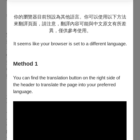
一齣引領你重溫感動、找回勇氣的必看神劇！
果陀劇場2025年度大戲《三個傻瓜》盛大巡演！
你的瀏覽器目前預設為其他語言。你可以使用以下方法
來翻譯頁面，請注意，翻譯內容可能與中文原文有所差
｜劇情簡介｜
異，僅供參考使用。
對世界充滿好奇心的藍丘總有自己想法，不循規蹈矩的他，在
理工學院裡被號稱「病毒」的院長盯上，連帶時常混在一起，
It seems like your browser is set to a different language.
喜愛攝影的阿漢和家境貧窮的拉加也被連累。同一時間，看不
慣學校作風的院長小女兒艾琳娜為藍丘讚聲，說話洋腔洋調的
查多則和成績優異的藍丘競爭，一場校園風暴即將掀起。多年
Method 1
後，當所有人長大成人，那支要傳承給最優秀學生的太空筆將
獎落何處？三個傻瓜，命運又何去何從？
You can find the translation button on the right side of
the header to translate the page into your preferred
｜創作/製作群｜
language.
主辦單位：果陀百娛股份有限公司、果陀劇場
電影原著｜3 IDIOTS © 2009
原著授權｜Vinod Chopra Films Pvt Ltd
原著編劇｜Rajkumar Hirani and Abhijat Joshi
導 演：梁志民
編劇暨作詞：許弘蔚
音樂總監、作曲暨編曲、和聲編寫：丁乙恆