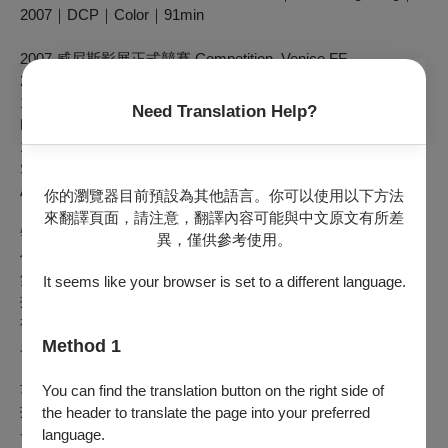
2007｜DCP｜Color｜91min
2007 威尼斯影展正式競賽 Competition, Venice FF
2007 多倫多影展 Toronto IFF
1997 香港電影金像獎最佳編劇Best Screenplay, Hong Kong
Need Translation Help?
Film Awards
1997 香港電影評論學會大獎最佳編劇、推薦電影 Best
Screenplay & Film of Merit, Hong Kong Film Critics Society
Awards
你的瀏覽器目前預設為其他語言。你可以使用以下方法
來翻譯頁面，請注意，翻譯內容可能與中文原文有所差
警員王國柱值班時連人帶槍失蹤於樹林之中，同行的同僚高志
異，僅供參考使用。
偉則安然無恙，此後接二連三出現牽涉該失槍的搶案。警方茫
無頭緒，決定請教退役警探陳桂彬。被喻為「神探」的陳桂彬
It seems like your browser is set to a different language.
擁有天賦異稟的辦案能力，卻因辧案方法詭異，被外界視為精
神異常。當他揪出真兇，準備通報警方，自身性命也危在旦
夕。
Method 1
韋家輝奇詭的創意，寫出天才與瘋子的一線之差，將「神探」
You can find the translation button on the right side of
撇除一般的科學和邏輯查案方式，令警匪類型再創新猷。杜琪
the header to translate the page into your preferred
峯高超的場面調度能力，將多重人格影像化，最後結局的槍戰
language.