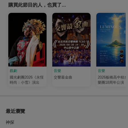
購買此節目的人，也買了...
戲劇
音樂
音樂
國光劇團2026《永恆
交響最金曲
2026板橋高中校
時尚：小雪》演出
樂團18周年公演《
輝 Luminous》
最近瀏覽
神探