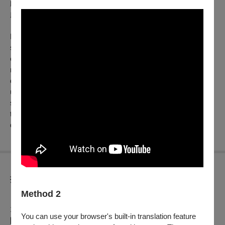
戲，警與匪共處幽暗窘迫的室內空間，透過多面鏡子反映多重
虛幻的心魔，影像凌厲，別具一格。
During a routine patrol, a police officer vanishes along with his
service weapon in a remote woodland, while his colleague
emerges unharmed. A series of armed robberies linked to the
missing gun soon follows. After a fruitless investigation, a
detective turns to a retired superior who is renowned for an
uncanny ability to perceive inner demons for guidance. The
suspect is seen fractured into seven personified vices, leading
to a grim conclusion. Just as the truth is about to be revealed,
danger strikes again.
折扣方案
Method 2
【文化幣使用及相關活動說明】
1. 凡持文化幣APP購買本中心電影票券，可享會員優惠價（僅
You can use your browser's built-in translation feature
限於 OPENTIX 網站與 App 線上折抵，實體交易不適用）。