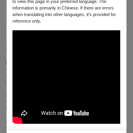
to view this page in your preferred language. The
2. 憑文化幣購買「文化幣特選場票券」（場次有「文」圖樣
information is primarily in Chinese. If there are errors
者），可享兩人同行，一人免費優惠（無法與其他優惠合併使
when translating into other languages, it’s provided for
用）。
reference only.
【奇峯無邊 銀河無際：杜琪峯與銀河映像】
◎ 全票｜220元／張
◎ TFAI會員票｜學生票 180元／張
TFAI會員限定套票：任選本單元 6 張票 990 元，前 200 套
贈送
「銀河Never袋、峯IN卡、主視覺海報」
。
◎ 孩童票｜敬老票 110元／張
◎ 身心障礙票｜本場次設有身心障礙席次可免費索取，詳情
請洽售票櫃臺 02-8522-8000。
Infinite Visions: Johnnie To and Milkyway Image
◎ General: NTD 220/Ticket
◎ TFAI Member or Student: NTD 180/Ticket
Member Combo Tickets: NTD 990 for 6 tickets to any
screening of the program plus
「Milkyway Flashbag, Frame
Card & Theme Poster」
(limited to the first 200 sets.)