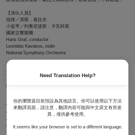
【演出人員】
指揮／漢斯．葛拉夫
小提琴／列奧尼達斯．卡瓦科斯
國家交響樂團
Hans Graf, conductor
Leonidas Kavakos, violin
National Symphony Orchestra
【演出作品】
施維哲：《晨曦》（樂無界計畫之「一分鐘交響曲作曲」，世
Need Translation Help?
界首演）*樂無界計畫為台積電文教基金會、國家交響樂團、
國立臺北藝術大學共同合作
柴科夫斯基：D大調小提琴協奏曲，作品35
拉赫瑪尼諾夫：A小調第三號交響曲，作品44
你的瀏覽器目前預設為其他語言。你可以使用以下方法
Wei-Zhe Shih:
Daybreak
(One-minute Symphony Project,
來翻譯頁面，請注意，翻譯內容可能與中文原文有所差
world premiere) *This project is cooperated by TSMC, NSO,
異，僅供參考使用。
and TNUA
Pyotr Ilyich Tchaikovsky: Violin Concerto in D major, Op. 35
It seems like your browser is set to a different language.
Sergei Rachmaninoff: Symphony No. 3 in A minor, Op. 44