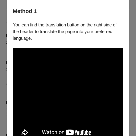
Method 1
✦✦ 力晶美學藝堂精彩活動一覽 ✦✦
You can find the translation button on the right side of
▍卡瓦科斯小提琴大師班旁聽
the header to translate the page into your preferred
時間｜2025年12月10日 Wed. 19:00–21:00
language.
地點｜國家音樂廳 國家交響樂團三樓排練室
▍彩排觀摩暨交流座談會
時間｜2025年12月12日 Fri. 10:00–13:30
地點｜國家音樂廳二樓觀眾席（彩排觀摩）＆一樓四號門前
（座談會）
座談會與談人｜漢斯．葛拉夫、列奧尼達斯．卡瓦科斯
▍音樂會演前導聆
時間｜2025年12月12日 Fri. 18:30-19:15
主講人｜車炎江
地點｜國家音樂廳一樓大廳（18:20由一號門驗票入場）
▍葛拉夫與卡瓦科斯演後簽名會
時間｜2025年12月12日 Fri.