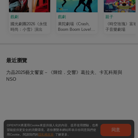
戲劇
戲劇
親子
國光劇團2026《永恆
果陀劇場《Crash,
《時空玫瑰》富瑜
時尚：小雪》演出
Boom Boom Love!》
子音樂劇場
演唱會音樂劇
最近瀏覽
力晶2025藝文饗宴－《輝煌．交響》葛拉夫、卡瓦科斯與
NSO
OPENTIX將運用Cookie來提供個人化的內容、提昇使用體驗，也希
同意
望能提供更安全的消費環境。若你瀏覽本網站即表示你同意我們使
用Cookie。閱讀我們的
隱私權政策
了解更多。