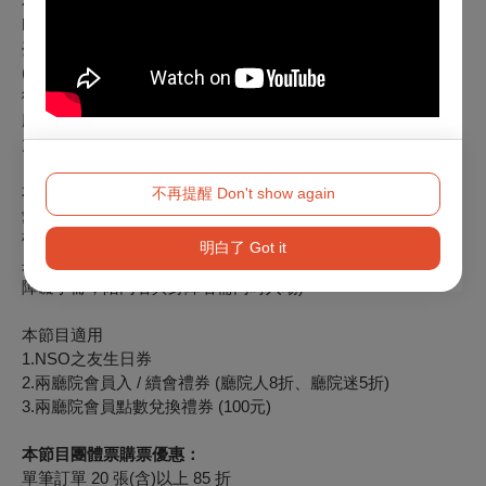
本節目啟售日期：10/8（三）12:00
NSO之友&愛樂知青享9折、廳院人享9折、廳院迷享9折
臺中國家歌劇院會員享9折、臺中國家歌劇院學生會員享75折
(限1張)
衛武營國家藝術文化中心會員9折
廳院青享75折(限1張)
力晶企業專屬8折
本節目特殊優惠：
不再提醒 Don't show again
愛樂知青享75折(限1張，本節目開放預購即適用)
敬老票：65歲以上長者享5折(需憑證購票與入場)
明白了 Got it
身心障礙人士及其必要陪同者(限1人)享5折(入場時請出示身心
障礙手冊，陪同者與身障者需同時入場)
本節目適用
1.NSO之友生日券
2.兩廳院會員入 / 續會禮券 (廳院人8折、廳院迷5折)
3.兩廳院會員點數兌換禮券 (100元)
本節目團體票購票優惠：
單筆訂單 20 張(含)以上 85 折