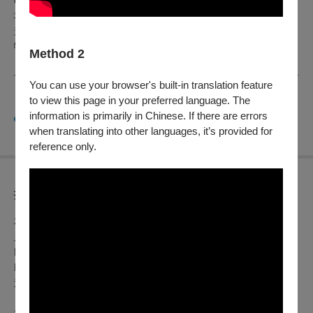
地點｜國家音樂廳一樓大廳
規則｜限額100位，限簽本場節目冊或本場演出者專輯，其他
物品恕不接受簽名
Method 2
You can use your browser's built-in translation feature
to view this page in your preferred language. The
【獨家贊助】
information is primarily in Chinese. If there are errors
when translating into other languages, it’s provided for
reference only.
折扣方案
本節目預購優惠：2025/10/1（三）12:00起～10/8（三）11:59
止
NSO之友&愛樂知青享8折、廳院人享8折、廳院迷享8折
NSO之友(身障、敬老身分)、廳院人(身障、敬老身分)、廳院
迷 (身障、敬老身分)享5折