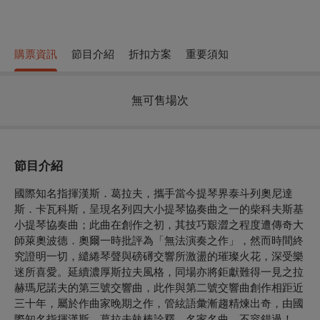
購票資訊
節目介紹
折扣方案
重要須知
無可售場次
節目介紹
國際知名指揮漢斯．葛拉夫，攜手當今提琴界泰斗列奧尼達
斯．卡瓦科斯，呈現名列四大小提琴協奏曲之一的柴科夫斯基
小提琴協奏曲；此曲在創作之初，其技巧艱澀之程度遭傳奇大
師萊奧波德．奧爾一時批評為「無法演奏之作」，然而時間終
究證明一切，繾綣琴聲與磅礡交響所激盪的璀璨火花，深受樂
迷所喜愛。延續濃厚斯拉夫風格，同場亦將鉅獻難得一見之拉
赫瑪尼諾夫的第三號交響曲，此作與第二號交響曲創作相距近
三十年，屬於作曲家晚期之作，管絃語彙漸趨精煉出奇，由國
際知名指揮漢斯．葛拉夫執棒詮釋，名家名曲，不容錯過！