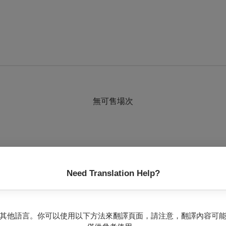
無可售場次
Need Translation Help?
術與佛朗明哥音樂舞蹈的推廣，自2019成立以來，無論是自辦或受
其他語言。你可以使用以下方法來翻譯頁面，請注意，翻譯內容可
地第六年來，再度整合工作室的全體表演者，與台灣頂尖佛朗明哥音樂家群