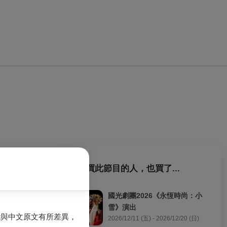
購買此節目的人，也買了...
邀的演出與活
國光劇團2026《永恆時尚：小
雪》演出
能與中文原文有所差異，
2026/12/11 (五) - 2026/12/20 (日)
，呈現給觀眾的現