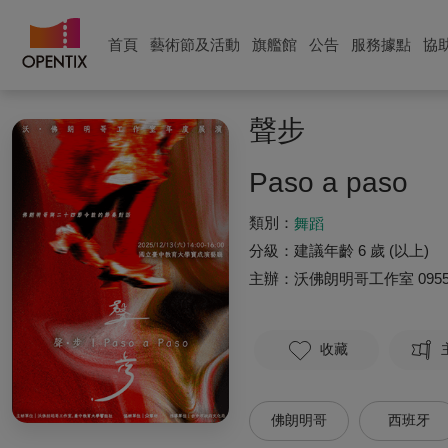
首頁
藝術節及活動
旗艦館
公告
服務據點
協
聲步
Paso a paso
類別：
舞蹈
分級：
建議年齡 6 歲 (以上)
主辦：
沃佛朗明哥工作室
095
收藏
佛朗明哥
西班牙