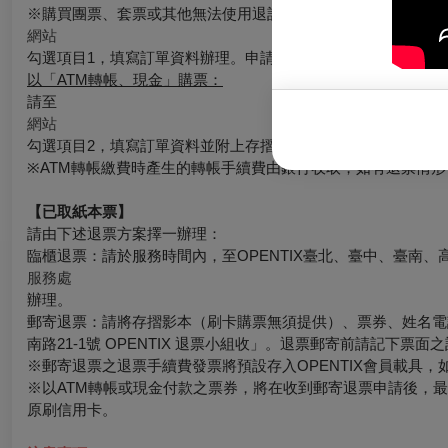
※購買團票、套票或其他無法使用退訂單功能時，請至
網站
勾選項目1，填寫訂單資料辦理。申請的退票如符合退票規則，
以「ATM轉帳、現金」購票：
請至
網站
勾選項目2，填寫訂單資料並附上存摺照片辦理，申請的退票如
※ATM轉帳繳費時產生的轉帳手續費由銀行收取，如有退票情
【已取紙本票】
請由下述退票方案擇一辦理：
臨櫃退票：請於服務時間內，至OPENTIX臺北、臺中、臺南、
服務處
辦理。
郵寄退票：請將存摺影本（刷卡購票無須提供）、票券、姓名電話
南路21-1號 OPENTIX 退票小組收」。退票郵寄前請記下
※郵寄退票之退票手續費發票將預設存入OPENTIX會員載具，如有其
※以ATM轉帳或現金付款之票券，將在收到郵寄退票申請後，
原刷信用卡。