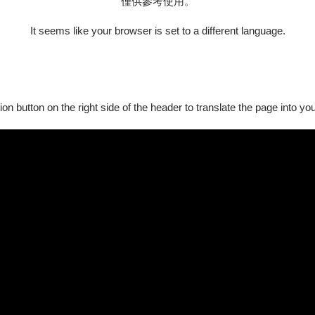
僅供參考使用。
西亞二十四節令鼓團「众擊坊」，與沃 佛朗明哥工作室的兩位當家
It seems like your browser is set to a different language.
舞風格與元素，也構成一個多層次的藝術體驗。還能在節奏聲響與
ion button on the right side of the header to translate the page into y
障礙手冊，陪同者與身障者需同時入場
心(02)3393-9888（每日09:00-20:00），或於服務時間至OP