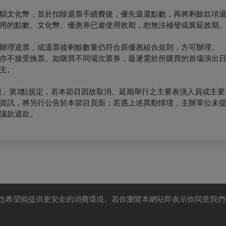
額文化幣，並於扣除退票手續費後，優先退還點數，再將剩餘款項
用的點數、文化幣、優惠券已逾使用效期，恕無法補發或展延效期
辦理退票，或退票後剩餘數量仍符合原優惠組合規則，方可辦理。
亦不接受換票。如購買不同場次票券，最遲需於所購買的首場演出日
主。
項」第3點規定，若本節目因故取消、延期舉行之主要表演人員或主要
資訊，將另行公告於本節目頁面；若遇上述異動情境，主辦單位未
議款退款。
驗，也希望能提供更安全的消費環境。若你瀏覽本網站即表示你同意我們使