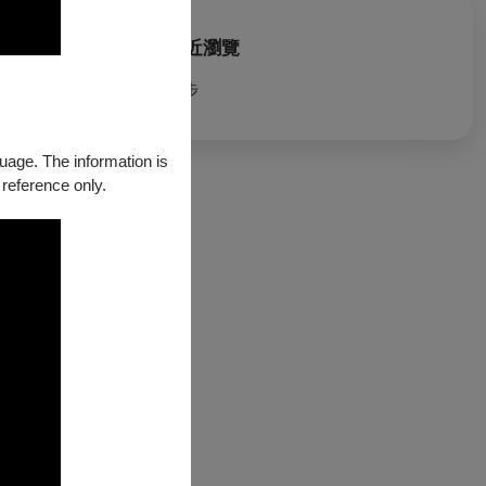
最近瀏覽
聲步
guage. The information is
 reference only.