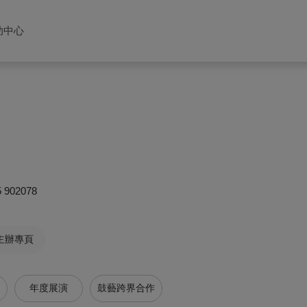
助中心
5 902078
主辦專頁
年度展演
鼓藝跨界合作