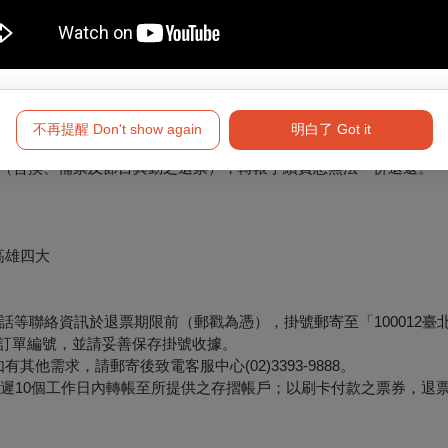
將於3個工作日內執行退票作業。
不再提醒 Don't show again
明白了 Got it
符合退票規則，將於3個工作日內執行退票作業。
形（含換、補票及節目異動之退票），轉帳手續費恕無法一併退還。
高雄四大
等聯絡資訊於退票期限前（郵戳為憑），掛號郵寄至「100012臺
票面之訂單編號，並請妥善保存掛號收據。
他需求，請郵寄後致電客服中心(02)3393-9888。
最遲10個工作日內轉帳至所提供之存摺帳戶；以刷卡付款之票券，退