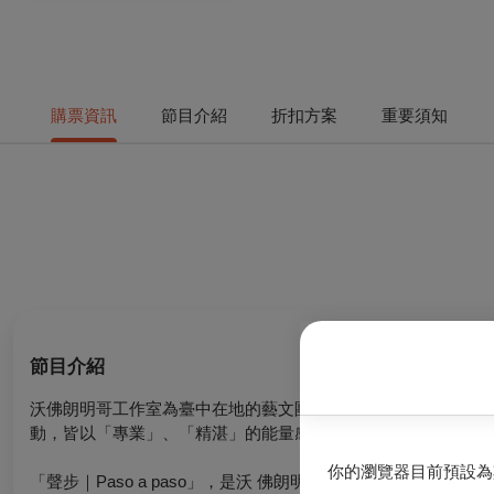
購票資訊
節目介紹
折扣方案
重要須知
節目介紹
沃佛朗明哥工作室為臺中在地的藝文團隊，致力於西班牙文化藝
動，皆以「專業」、「精湛」的能量感染群眾。
你的瀏覽器目前預設為
「聲步｜Paso a paso」，是沃 佛朗明哥工作室腳踏實