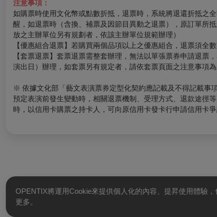
注意事項：
如購票時使用文化幣或點數折抵，退票時，系統將退還折抵之全
醒，如退票時（含換、補票及因節目異動之退票），原訂單所抵
放之主辦單位另有規劃者，依該主辦單位規範辦理）
【優惠組合退票】若購買兩個品項以上之優惠組合，退票須全數
【套票退票】套票退票需整套辦理，無法以單張票券申請退票，
演出日）辦理，如套票另有規定者，請依套票頁面之注意事項為
※ 依據文化部「藝文表演票券定型化契約應記載及不得記載事
預定表演前發生變動時，相關退票機制、受理方式、退款途徑等
時，以信用卡購票之持卡人，可向原信用卡發卡行申請信用卡爭
OPENTIX將運用Cookie來提供個人化的內容、提昇使用體
更多。