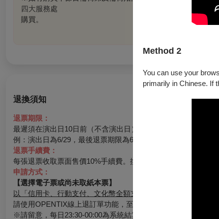
四大服務處
購買。
Method 2
You can use your browser
primarily in Chinese. If 
退換須知
退票期限：
最遲須在演出日10日前（不含演出日）辦理，逾期無法受理。
例：演出日為6/29，最後退票期限為6/19。
退票手續費：
每張退票收取票面售價10%手續費。換票視同退票，需退票後重
申請方式：
【選擇電子票或尚未取紙本票】
以「信用卡、行動支付、文化幣全額支付」購票：
請使用OPENTIX線上退訂單功能，至會員＞訂單紀錄＞點入
※請留意，每日23:30-00:00為系統結算期間暫停服務。請務