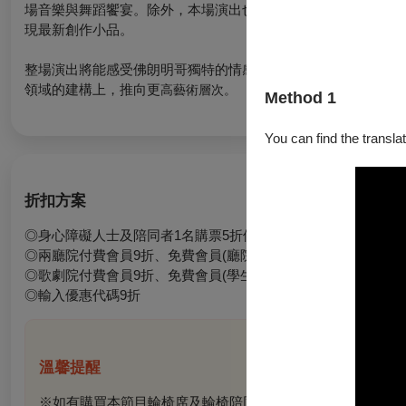
場音樂與舞蹈饗宴。除外，本場演出也邀請台灣首屈一指的馬來
現最新創作小品。
整場演出將能感受佛朗明哥獨特的情感與意境，曲目間不同的樂
領域的建構上，推向更
高藝術層次。
Method 1
You can find the translat
折扣方案
◎身心障礙人士及陪同者1名購票5折優待，入場時應出示身心
◎兩廳院付費會員9折、免費會員(廳院青)9折
◎歌劇院付費會員9折、免費會員(學生卡)9折
◎輸入優惠代碼9折
溫馨提醒
※如有購買本節目輪椅席及輪椅陪同席需求，可先電洽OPENTIX客服中