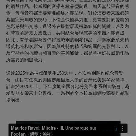
的鋼琴作品。拉威爾的音樂有種晶瑩剔透、如天堂般聲音的感
覺，每顆音符都需要精雕細琢才能呈現，對於演奏者來說必須
具備完美無瑕的技巧，不僅是快慢與力度，更需要對於聲響的
色彩感與節奏感，透過外在肢體展現極為細膩的觸鍵，以及內
在豐富的詩意與想像力，共同結合展現完美的平衡才能達成。
因此，有學者認為要彈好拉威爾的鋼琴作品，演奏家必須先精
通莫札特和李斯特，因為莫札特的精巧和絢麗的光影對比，以
及李斯特的持續力和百變的華麗觸鍵，都是掌控好拉威爾作品
所需要的關鍵能力。
適逢2025年為拉威爾誕生150週年，本次特別製作紀念音樂
會，由目前任教於美國佛羅里達大學的台灣旅美鋼琴家涂祥，
計畫於2025年上、下年度於全國各地分別帶來系列音樂會，為
愛樂朋友帶來十分難得、一系列的全本拉威爾鋼琴獨奏作品現
場演出。