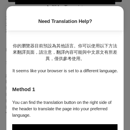
【演出場次】
2025.12.20（六）19:30 衛武營國家藝術文化中心 表演廳
Need Translation Help?
2025.12.21（日）14:30 臺中國家歌劇院 小劇場
2025.12.28（日）14:30 國家兩廳院 演奏廳
【演出曲目】
你的瀏覽器目前預設為其他語言。你可以使用以下方法
Maurice Ravel (1875-1937)
莫里斯．拉威爾
來翻譯頁面，請注意，翻譯內容可能與中文原文有所差
《怪誕的小夜曲》
異，僅供參考使用。
Sérénade grotesque
It seems like your browser is set to a different language.
組曲《鏡》
Miroirs
I. Noctuelles
Method 1
II. Oiseaux tristes
III. Une barque sur l’océan
You can find the translation button on the right side of
IV. Alborada del gracioso
the header to translate the page into your preferred
V. La vallée des cloches
language.
《水之嬉戲》