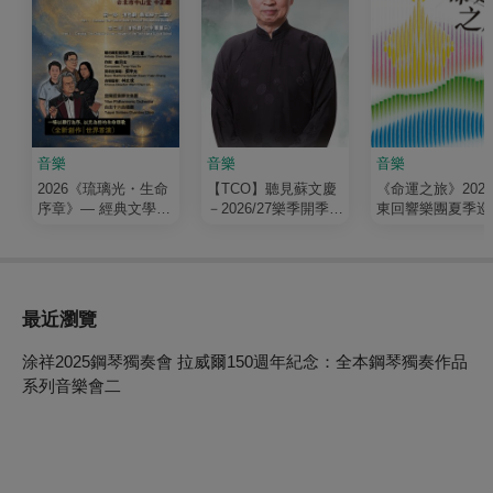
音樂
音樂
音樂
2026《琉璃光・生命
【TCO】聽見蘇文慶
《命運之旅》202
序章》— 經典文學清
－2026/27樂季開季音
東回響樂團夏季巡
唱劇
樂會
最近瀏覽
涂祥2025鋼琴獨奏會 拉威爾150週年紀念：全本鋼琴獨奏作品
系列音樂會二