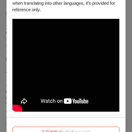
《紐約時報》(The New York Times) 讚揚鋼琴家涂祥演奏中
when translating into other languages, it’s provided for
「充滿感性的說服力」，《波士頓音樂情報》(The Boston
reference only.
Musical Intelligencer) 樂評讚賞他「無可挑剔的技巧」，
《Fanfare》稱讚其「在不同作曲家風格間自如轉換，展現出
如變色龍般多變的魔力」。涂祥出生於台灣台北，在紐約林肯
中心的艾莉絲·塔利廳首次亮相，並贏得茱莉亞學院協奏曲大
賽（蕭邦第一號鋼琴協奏曲）。此後，他曾在紐約市的現代藝
術博物館和喬伊斯劇院、歐洲的卡迪夫國家博物館、里茲大學
大廳和巴黎高等音樂學院，以及日本仙台青年文化中心和台灣
國家音樂廳等知名場地演出。
在2025年，為慶祝拉威爾誕辰150週年，涂祥已著手在英國、
克羅埃西亞、台灣、秘魯和美國演出這位法國作曲家完整的鋼
琴獨奏作品，並計劃於秋季發行錄音。繼首張專輯《Bestiary
on Ivory》(Bridge Records, 2020) 廣受好評後，第二張專輯收
錄了蕭邦的24首前奏曲和第二號奏鳴曲，於2024年3月由Da
Vinci Classics發行，《美國唱片指南》將其中24首前奏曲評
為「與頂尖並列」。
涂祥是紐奧良國際鋼琴比賽、愛荷華國際鋼琴比賽和美國帕德
雷夫斯基鋼琴比賽的獲獎者，並曾與卡加利愛樂樂團、路易斯