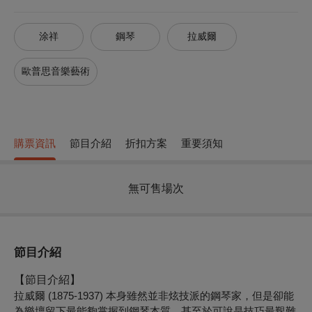
涂祥
鋼琴
拉威爾
歐普思音樂藝術
購票資訊
節目介紹
折扣方案
重要須知
無可售場次
節目介紹
【節目介紹】
拉威爾 (1875-1937) 本身雖然並非炫技派的鋼琴家，但是卻能
為樂壇留下最能夠掌握到鋼琴本質、甚至於可說是技巧最艱難