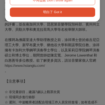
不再提醒 Don't show again
安那愛樂樂團、蘇城交響樂團、世界公民管弦樂團，以及新英
格蘭音樂學院、波士頓大學、猶他州斯諾學院、新罕布夏大學
明白了 Got it
和佛羅里達大學的學生樂團合作演出。他曾任加州、佛羅里
達、麻薩諸塞、新罕布夏和維吉尼亞等多個音樂教師協會比賽
的評審，並在南加州大學、琵琶第音樂學院預科部、賓州州立
大學、貝勒大學和奧克拉荷馬大學等名校舉辦大師班。
在獲聘為佛羅里達大學助理教授之前，涂祥博士曾於維吉尼亞
理工大學、新罕布夏大學、猶他谷大學和斯諾學院任教。涂祥
擁有卡加利大學鋼琴演奏學士學位，以及茱莉亞學院鋼琴演奏
碩士和博士學位，期間曾師從陳宏寬、Jerome Lowenthal 和
白惠善等多位教授。欲了解更多資訊，請洽音樂家個人官網
https://www.hsiangtu.com/
。
【注意事項】
☆ 非兒童節目，建議7歲以上觀眾欣賞
☆ 現場同步進行錄影
☆ 遲到、中途離席者請配合現場工作人員安排進場，如有造成不