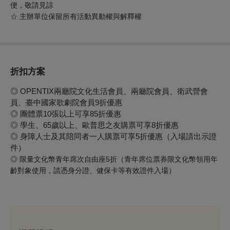
便，敬請見諒
☆ 主辦單位保留所有活動異動權與解釋權
折扣方案
◎ OPENTIX兩廳院文化生活會員、兩廳院會員、衛武營會
員、臺中國家歌劇院會員9折優惠
◎ 團體票10張以上可享85折優惠
◎ 學生、65歲以上、歐普思之友購票可享8折優惠
◎ 身障人士及其陪同者一人購票可享5折優惠（入場請出示證
件）
◎
限量文化幣青年席次自由座
5
折（青年席位票券限文化幣領用年
齡對象使用，請憑身分證、健保卡等有效證件入場）