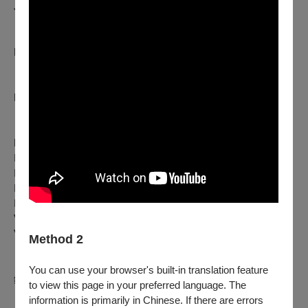
Jeux d’eau
《前奏曲》
Prélude
《為已逝公主的孔雀舞曲》
Pavane pour une infante défunte
《庫普蘭之墓》
Le tombeau de Couperin
I. Prélude
II. Fugue
III. Forlane
IV. Rigaudon
V. Menuet
VI. Toccata
Method 2
【演出者】
You can use your browser's built-in translation feature
鋼琴Piano ｜涂祥 Hsiang Tu
to view this page in your preferred language. The
information is primarily in Chinese. If there are errors