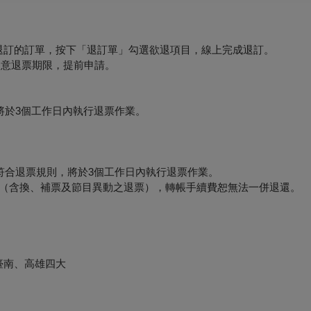
要退訂的訂單，按下「退訂單」勾選欲退項目，線上完成退訂。
必留意退票期限，提前申請。
將於3個工作日內執行退票作業。
符合退票規則，將於3個工作日內執行退票作業。
形（含換、補票及節目異動之退票），轉帳手續費恕無法一併退還。
臺南、高雄四大