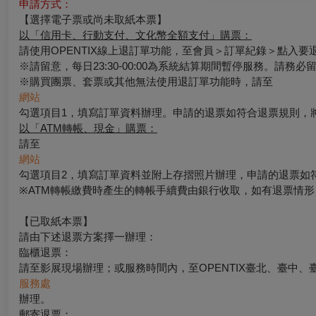
申請方式：
【選擇電子票或尚未取紙本票】
以「信用卡、行動支付、文化幣全額支付」購票：
請使用OPENTIX線上退訂單功能，至會員＞訂單紀錄＞點入
※請留意，每日23:30-00:00為系統結算期間暫停服務。請務
※購買團票、套票或其他無法使用退訂單功能時，請至
網站
勾選項目1，填寫訂單資料辦理。申請的退票如符合退票規則，
以「
ATM
轉帳、現金」購票：
請至
網站
勾選項目2，填寫訂單資料並附上存摺照片辦理，申請的退票如
※ATM轉帳繳費時產生的轉帳手續費由銀行收取，如有退票情
【已取紙本票】
請由下述退票方案擇一辦理：
臨櫃退票：
請至影展現場辦理；或服務時間內，至OPENTIX臺北、臺中、
服務處
辦理。
郵寄退票：