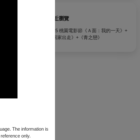
。一場關於藍色
最近瀏覽
e fire fades, so
2025 桃園電影節《Ａ面：我的一天》+
《回家出走》+《青之戀》
guage. The information is
 reference only.