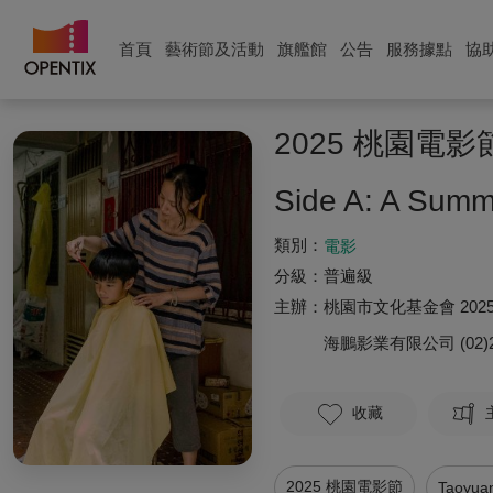
首頁
藝術節及活動
旗艦館
公告
服務據點
協
2025 桃園
Side A: A Sum
類別：
電影
分級：
普遍級
主辦：
桃園市文化基金會 202
海鵬影業有限公司
(02)
收藏
2025 桃園電影節
Taoyuan