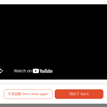
優待，入場時應出示身心障礙手冊，陪同者與身障者需同時入場）
務台」購票。
20 分鐘止。
者與乙名必要陪同者購買，入場時請出示相關證明，否則須補全票差額
 星橋國際影城、統領威秀影城之放映場次。
22（五）映演的場次，最遲於 8/19（二）完成退票手續。
不再提醒 Don't show again
明白了 Got it
新購買。