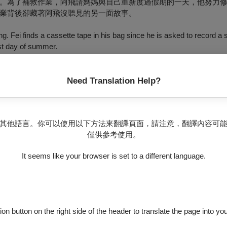
。為了補救作業，阿飛請媽媽與自己重新度過假期的一天，他努力
業背後卻藏著阿飛沒聽見的另一面故事。
g. Fei finds a cassette tape in his bag since he is asked to record 
ast day of summer.
Need Translation Help?
n
展開環台之旅，他們行經花蓮時大吵一架，徒留情傷的小熙獨自遠行，
其他語言。你可以使用以下方法來翻譯頁面，請注意，翻譯內容可
，終於找到自己的「路」，卻也意外發現泉爸的秘密。
僅供參考使用。
 journey after a painful breakup, only to find shelter with a kind elder
It seems like your browser is set to a different language.
end everything.
ion button on the right side of the header to translate the page into y
min