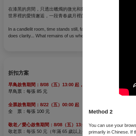
在漆黑的房間，只透出蠟燭的微光和幾張青澀的臉龐，但喜悅卻
世界裡的愛情邂逅，一段青春歲月裡的遺憾，朦朧之間，最後的
In a candlelit room, time stands still, faces glow with joy tinged 
does clarity... What remains of us when memory blurs into longi
折扣方案
早鳥啟售期間：8/08（五）13:00 起，至 8/22（五）00:00 止
早鳥票：每張 85 元
全票啟售期間：8/22（五）00:00 起
Method 2
全 票：每張 100 元
敬老／愛心啟售期間：
8/08（五）13:00 起
You can use your browser
敬老票：每張 50 元（年滿 65 歲以上長者可享 5 折優待，入
primarily in Chinese. If 