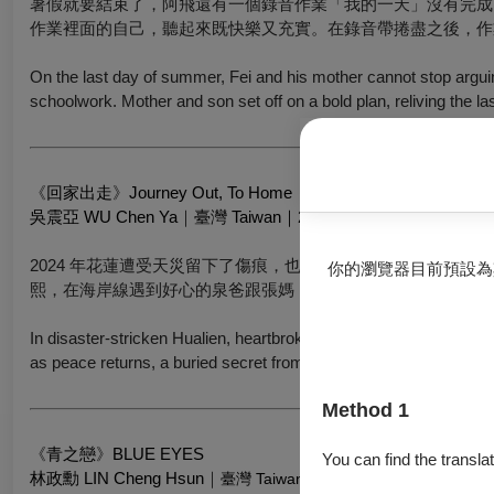
暑假就要結束了，阿飛還有一個錄音作業「我的一天」沒有完成
作業裡面的自己，聽起來既快樂又充實。在錄音帶捲盡之後，作
On the last day of summer, Fei and his mother cannot stop arguin
schoolwork. Mother and son set off on a bold plan, reliving the l
《
回家出走
》
Journey Out, To Home
吳震亞 WU Chen Ya
｜
臺灣 Taiwan｜2024｜DCP｜Color｜15mi
2024 年花蓮遭受天災留下了傷痕，也就在這年，小熙和男友
你的瀏覽器目前預設為
熙，在海岸線遇到好心的泉爸跟張媽，寄宿在兩老鄉下家的小熙
In disaster-stricken Hualien, heartbroken Xiaoxi continues her solo
as peace returns, a buried secret from Mr. Quan threatens to up
Method 1
《
青之戀
》
BLUE EYES
You can find the translat
林政勳 LIN Cheng Hsun
｜
臺灣 Taiwan｜2025｜DCP｜Color｜14