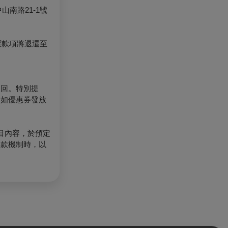
南路21-1號
票款項將退還至
退回。特別提
（如優惠券發放
目內容，於預定
退款機制時，以