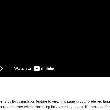
是平淡且憂鬱的…眼前的一切像時間停止，隨火光漸漸模糊消逝…
我們會是什麼樣的關係？
by melancholy. In the blue haze of youth, love and regret entwine. As th
ng?
's built-in translation feature to view this page in your preferred lan
場須出示證件）
there are errors when translating into other languages, it’s provided for