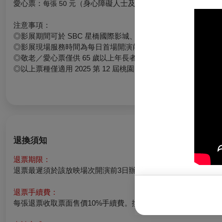
愛心票：
（身心障礙人士及陪同者 1 名購票 5 折
每張 50 元
注意事項：
◎影展期間可於 SBC 星橋國際影城、統領威秀影城之「影展服
◎影展現場服務時間為每日首場開演前 30 分鐘起，至末場開演後 
◎敬老／愛心票僅供 65 歲以上年長者或持身心障礙身份手冊
◎以上票種僅適用 2025 第 12 屆桃園電影節期間，於 SBC
退換須知
退票期限：
退票最遲須於該放映場次開演前3日辦理，逾期恕不受理。例：8/
退票手續費：
每張退票收取票面售價10%手續費。換票視同退票，需退票後重