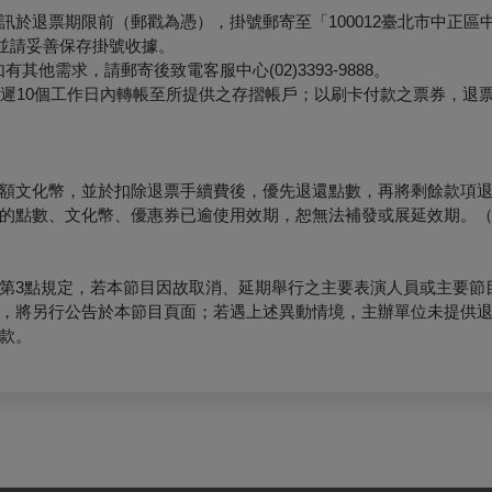
退票期限前（郵戳為憑），掛號郵寄至「100012臺北市中正區中山
，並請妥善保存掛號收據。
他需求，請郵寄後致電客服中心(02)3393-9888。
最遲10個工作日內轉帳至所提供之存摺帳戶；以刷卡付款之票券，退
額文化幣，並於扣除退票手續費後，優先退還點數，再將剩餘款項
的點數、文化幣、優惠券已逾使用效期，恕無法補發或展延效期。
第3點規定，若本節目因故取消、延期舉行之主要表演人員或主要節
，將另行公告於本節目頁面；若遇上述異動情境，主辦單位未提供
款。