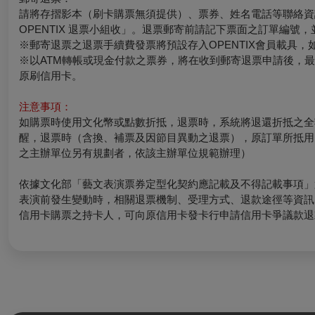
請將存摺影本（刷卡購票無須提供）、票券、姓名電話等聯絡資訊於
OPENTIX 退票小組收」。退票郵寄前請記下票面之訂單編號
※郵寄退票之退票手續費發票將預設存入OPENTIX會員載具，如有其
※以ATM轉帳或現金付款之票券，將在收到郵寄退票申請後，
原刷信用卡。
注意事項：
如購票時使用文化幣或點數折抵，退票時，系統將退還折抵之全
醒，退票時（含換、補票及因節目異動之退票），原訂單所抵用
之主辦單位另有規劃者，依該主辦單位規範辦理）
依據文化部「藝文表演票券定型化契約應記載及不得記載事項」
表演前發生變動時，相關退票機制、受理方式、退款途徑等資訊
信用卡購票之持卡人，可向原信用卡發卡行申請信用卡爭議款退