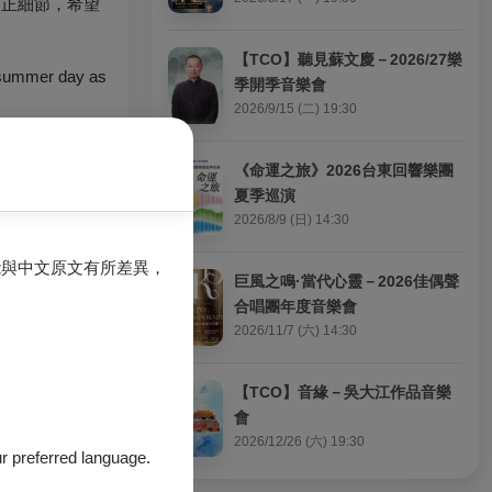
修正細節，希望
【TCO】聽見蘇文慶－2026/27樂
a summer day as
季開季音樂會
2026/9/15 (二) 19:30
《命運之旅》2026台東回響樂團
夏季巡演
2026/8/9 (日) 14:30
身心俱疲的小
能與中文原文有所差異，
巨風之鳴·當代心靈－2026佳偶聲
合唱團年度音樂會
2026/11/7 (六) 14:30
ly couple. Just
【TCO】音緣－吳大江作品音樂
會
2026/12/26 (六) 19:30
our preferred language.