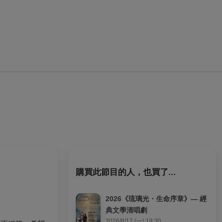
購買此節目的人，也買了...
2026《琉璃光・生命序章》— 經
典文學清唱劇
2026/8/17 (一) 19:30