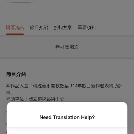
購票資訊
節目介紹
折扣方案
重要須知
無可售場次
節目介紹
本作品入選「傳統藝術開枝散葉-114年戲曲新作發表補助計
畫」
補助單位：國立傳統藝術中心
創作說明：
Need Translation Help?
本劇以法國著名喜劇劇作家莫里哀的經典作品《司卡班的
詭計》為基礎，結合臺灣傳統布袋戲的美學與表演特色，打造
出一部獨具風格的當代偶劇作品。我們希望透過這次跨文化、