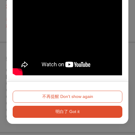
演出形式與座位安排
本表演屬於
沉浸式表演
。場內座椅以一般矮板凳為主，另設
有少量附靠背座椅（位於一般觀眾席區，部分區域可能有觀眾
移動或走動）。觀眾可依自身需求與舒適度自由選擇座位。
折扣方案
◎身心障礙人士及陪同者1名購票5折優待，入場時應出示身心
障礙手冊，陪同者與身障者需同時入場
◎65歲以上年長者購票可享5折優惠，入場時請出示證件
◎兩廳院付費會員9折、免費會員(廳院青)9折
不再提醒 Don't show again
◎歌劇院付費會員9折、免費會員(學生卡)9折
◎衛武營付費會員9折
◎團票30張8折
明白了 Got it
◎輸入優惠代碼7折