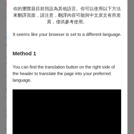
跨時空的藝術對話，重新詮釋這部經典喜劇，並在傳統與現代
你的瀏覽器目前預設為其他語言。你可以使用以下方法
之間找到新的可能性。
來翻譯頁面，請注意，翻譯內容可能與中文原文有所差
演出特色
：
異，僅供參考使用。
劇中以臺灣罕見的布袋戲「獨腳戲」（Solo）方式為基礎，
呈現獨特的製作與表演魅力，強調主演黃僑偉與角色司卡班之
It seems like your browser is set to a different language.
間的緊密聯繫，並帶領觀眾體驗傳統偶戲與現代劇場的交融。
故事大綱：
1867年，英國商人約翰‧陶德在艋舺設立寶順洋行，與臺灣
Method 1
商人李春生合作推廣茶葉，卻因地方糾紛轉往大稻埕發展。陶
德的夥伴柯爾與怡和洋行代理巴聖蟠‧愛利士交情甚篤，兩家
You can find the translation button on the right side of
子女情同手足。因外銷事業赴美之際，陶德托僕人阿僕照顧洋
the header to translate the page into your preferred
行與兒子布達爾。
language.
愛利士之子畢思得知父親將安排與柯爾之女的聯姻，心生恐
慌，因他早已與所愛碧瑞秀私下成婚。布達爾也愛上了貧女金
好欣，為助她還債避免被賣，亦求助於阿僕。
阿僕聯手管家西西亮，設計一場「懸賞大惡霸」的詭計，使
兩位老闆誤以為解決問題需高額支出，並順利撮合兩段戀情。
雖真相終被揭穿，卻也意外揭示：碧瑞秀是柯爾失散的女兒，
金好欣則是愛利士家遭海盜擄走的親生女。重聚團圓之餘，有
情人終成眷屬。