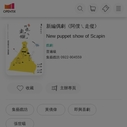
新編偶劇《阿僕ㄟ走傱》
New puppet show of Scapin
戲劇
普遍級
集藝戲坊
0922-904559
收藏
主辦專頁
集藝戲坊
黃僑偉
即興喜劇
張世暘