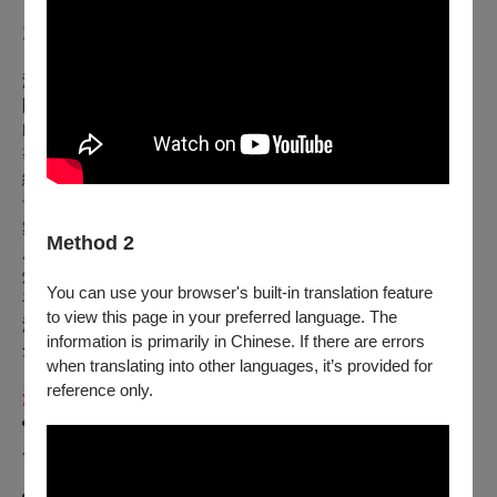
阿僕最終不但獲原諒，還被感念其恩德與忠誠。這場鬧劇，
竟成就了一段段命運的奇蹟。
演職員表：
團長、主演〡黃僑偉
戲劇顧問〡陸愛玲
導演〡張世暘
編劇〡馮凌慧
音樂設計〡周以謙
舞台設計〡沈辰祐
Method 2
服裝設計〡林恒正
燈光設計〡鄭偉元
You can use your browser's built-in translation feature
平面設計〡楊惠諼
to view this page in your preferred language. The
演員〡
陳建霖、鄭騏羚、周平、黃諾恩
林芸丞(特邀)
、
information is primarily in Chinese. If there are errors
企劃、執行製作〡朱智謙
when translating into other languages, it’s provided for
reference only.
注意事項:
入場年齡限制
本演出僅開放
六歲以上兒童
入場，敬請家長留意並配合。