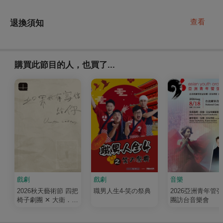
查看
退換須知
購買此節目的人，也買了...
戲劇
戲劇
音樂
2026秋天藝術節 四把
職男人生4-笑の祭典
2026亞洲青年管
椅子劇團 ✕ 大衛．吉
團訪台音樂會
塞森《如果我有寫信
給你》