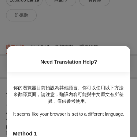
Edoardo Lanza
許德崇
購票資訊
節目介紹
折扣方案
重要須知
Need Translation Help?
無可售場次
你的瀏覽器目前預設為其他語言。你可以使用以下方法
節目介紹
來翻譯頁面，請注意，翻譯內容可能與中文原文有所差
異，僅供參考使用。
音樂是超越國界的語言，它不僅能傳遞美的享受，更能聯繫人
心。本次音樂會正是源自於三位台灣資深聲樂家許德崇、陳盈
It seems like your browser is set to a different language.
伶、袁長穗與義大利籍鋼琴家暨美聲指導Edoardo Lanza之間
的深厚情誼。這四位音樂家因著對義大利美聲藝術的共同熱愛
而相識，並在多年合作中建立了深厚的友誼與信任。雨韻合唱
Method 1