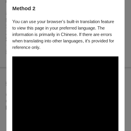
給觀眾無與倫比的聽覺享受。
Method 2
在此次音樂會的曲目中，聲樂家們選擇了許多大家耳熟能詳的
樂曲，從義大利藝術歌曲到民謠，讓觀眾在熟悉的旋律中，透
You can use your browser's built-in translation feature
過鋼琴家Lanza老師的琴藝與聲樂家們多年努力的成果，體驗
to view this page in your preferred language. The
正統義大利風格的底蘊。音樂會也將是對義大利美聲傳統在台
information is primarily in Chinese. If there are errors
灣發展的一次演示與傳承。透過這場音樂會，我們期待能夠讓
when translating into other languages, it’s provided for
台灣的觀眾們有機會更深入的了解義大利美聲的魅力，並體驗
reference only.
到高水準的藝術表演。
折扣方案
◎兩廳院會員9折。
◎身心障礙人士及陪同者1名購票5折優待，入場時應出示身心
障礙手冊，陪同者與身障者需同時入場。