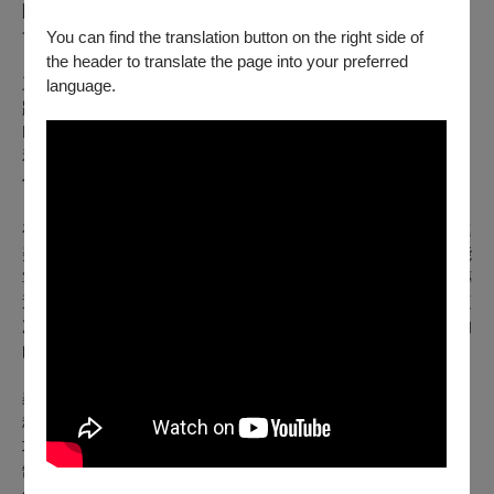
團多年來致力於音樂推廣與展演，期待藉著這次中外合作的機
會，將人聲的魅力與義大利美聲傳統再次呈現在國人面前。
You can find the translation button on the right side of
the header to translate the page into your preferred
三位聲樂家在台灣擁有多年的演出經驗，在追求藝術巔峰的道
language.
路上，他們遇到了具有深厚造詣的Edoardo Lanza大師。
Lanza大師多年來在國際上不斷致力於義大利美聲作品的研究
和教學，因著他的指導，使得這三位聲樂家在演繹義大利美聲
作品上達到了新的高度。
在多年與Lanza老師的合作演出中，三位聲樂家不僅不斷精進
美聲技巧，也在探索義大利美聲文化表達上，一次比一次更能
掌握作品的精髓。他們對義大利美聲作品的特色與文化精神傳
達有了更深刻的體認，並將這些理解融入到每一場演出中。這
次音樂會將是他們多年來學習和探索的展示，透過大眾熟悉的
曲目向觀眾呈現出義大利美聲的精髓。
義大利美聲以其流暢的旋律、華麗的音調和高難度的技巧著
稱。不僅注重聲音的純淨與均勻，要求歌手具備極高的聲樂技
巧和表現力，能夠在音域、音量和音色的變化中保持完美的控
制。這對於歌手的音樂素養和技藝是極大的考驗，同時也能帶