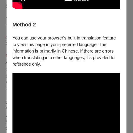
折扣方案
早鳥啟售期間：8/08（五）13:00 起，至 8/22（五）00:00 止
早鳥票：每張 85 元
Method 2
全票啟售期間：8/22（五）00:00 起
You can use your browser's built-in translation feature
全 票：每張 100 元
to view this page in your preferred language. The
information is primarily in Chinese. If there are errors
敬老／愛心啟售期間：
8/08（五）13:00 起
when translating into other languages, it’s provided for
敬老票：每張 50 元（年滿 65 歲以上長者可享 5 折優待，入
reference only.
場須出示證件）
愛心票：
（身心障礙人士及陪同者 1 名購票 5 折優
每張 50 元
待，入場時應出示身心障礙手冊，陪同者與身障者需同時入
場）
注意事項：
◎影展期間可於 SBC 星橋國際影城、統領威秀影城之「影展
服務台」購票。
◎影展現場服務時間為每日首場開演前 30 分鐘起，至末場開
演後 20 分鐘止。