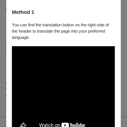
生，自此每隔數十年，村莊便會迎來一次毀滅性的洪水決堤。
隨著今年颱風步步緊逼，全村再度命懸一線。此時一名少年帶
Method 1
著對未知的無畏與好奇，決定與時間賽跑，獨自踏入深山試圖
平息那名女子的悲痛、阻止即將來臨的災難。
You can find the translation button on the right side of
the header to translate the page into your preferred
新世代演員華村飛鳥、台裔日籍性格男星葵揚領銜主演，與資
language.
深實力派演員堀部圭亮、根岸季衣、渡邊哲、安田顯等人，在
靜謐深遠的山林中，追尋戰後重建時期的古老傳說，在清澈真
誠的山澗溪水裡，重拾良知、映照彼此。
In 1958, young Yucha, living in a riverside village threatened by
typhoons, learns of a flood legend from a Kami-Shibai
storyteller. Determined to stop the recurring floods, Yucha
ventures into a dangerous mountain pool to soothe a grief-
stricken girl's spirit.