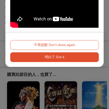
◎敬老／愛心票僅供 65 歲以上年長者或持身心障礙身份手冊
者與乙名必要陪同者購買，入場時請出示相關證明，否則須補
全票差額。
◎以上票種僅適用 2025 第 12 屆桃園電影節期間，於 SBC 星
橋國際影城、統領威秀影城之放映場次。
不再提醒 Don't show again
查看
退換須知
明白了 Got it
購買此節目的人，也買了...