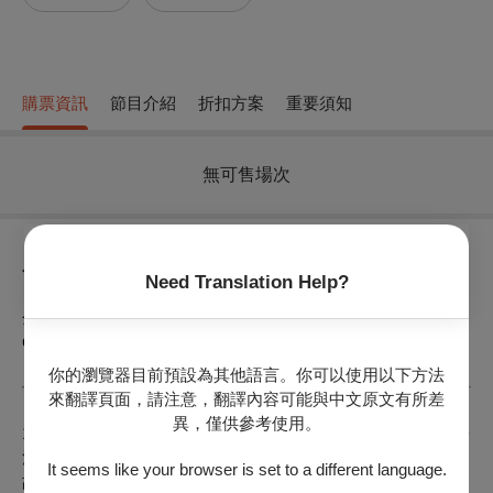
購票資訊
節目介紹
折扣方案
重要須知
無可售場次
節目介紹
Need Translation Help?
金子雅和 Masakazu KANEKO
｜
日本 Japan | 2025 | DCP |
Color | 108min
你的瀏覽器目前預設為其他語言。你可以使用以下方法
來翻譯頁面，請注意，翻譯內容可能與中文原文有所差
異，僅供參考使用。
1958年，夏末的某個午後，颱風肆虐的陰影再度籠罩在座落於
河川邊的小村落。一天，村裡的紙芝居向眾人講述一段古老的
It seems like your browser is set to a different language.
故事：一名因悲劇戀情而心碎的女子，曾在深山的淵水中輕