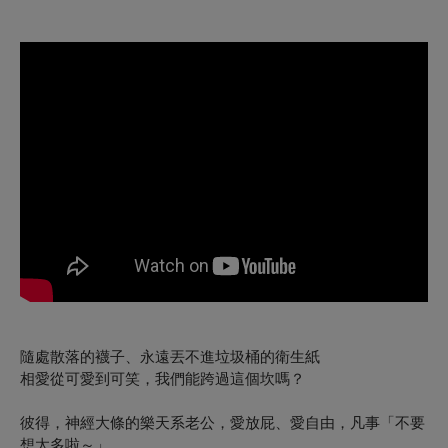
隨處散落的襪子、永遠丟不進垃圾桶的衛生紙
相愛從可愛到可笑，我們能跨過這個坎嗎？
彼得
，神經大條的樂天系老公，愛放屁、愛自由，凡事「不要
想太多啦～」