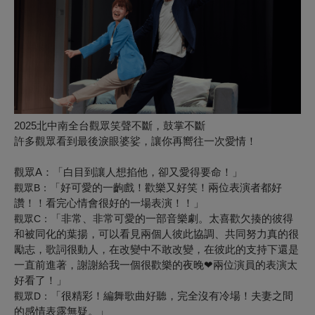
2025北中南全台觀眾笑聲不斷，鼓掌不斷
許多觀眾看到最後淚眼婆娑，讓你再嚮往一次愛情！
觀眾A：「白目到讓人想掐他，卻又愛得要命！」
「好可愛的一齣戲！歡樂又好笑！兩位表演者都好
觀眾B：
讚！！看完心情會很好的一場表演！！」
「非常、非常可愛的一部音樂劇。太喜歡欠揍的彼得
觀眾C：
和被同化的葉揚，可以看見兩個人彼此協調、共同努力真的很
勵志，歌詞很動人，在改變中不敢改變，在彼此的支持下還是
一直前進著，謝謝給我一個很歡樂的夜晚❤兩位演員的表演太
好看了！」
「很精彩！編舞歌曲好聽，完全沒有冷場！夫妻之間
觀眾D：
的感情表露無疑。」