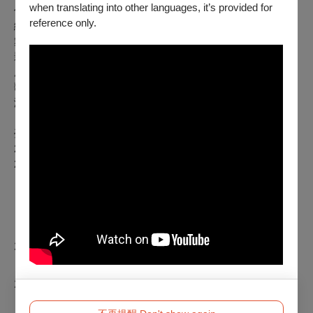
when translating into other languages, it’s provided for
作曲暨編曲｜伍暘
reference only.
編舞｜劉睿筑
舞台設計｜言行
影像設計｜楊博倫
服裝造型設計｜蔡宛霖(Linggi)
歌唱指導｜姜柏任
演員｜張稜、王為
臺北｜臺灣戲曲中心大表演廳
2025/10/11(六) 14:30
2025/10/12(日) 14:30
【更多果陀劇場精彩好戲】
2
025/12/13 - 12/21 《三個傻瓜》
2026/01/31 - 06/14 《
生命中最美好的5分鐘》