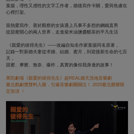
葉揚
，理性又感性的文字工作者，婚後寫作卡關，愛與焦慮在
心裡打架。
當熱愛寫作、善於觀察的女孩遇上凡事不多想的鋼鐵直男
從甜蜜開心的兩人世界，走進柴米油鹽醬醋茶的平凡生活
《親愛的彼得先生》——改編自知名作家葉揚同名原著，
記錄一對新婚夫妻從求婚、結婚、蜜月，到迎接新生命的七百
天，
甜蜜、摩擦、無奈、爆炸，真實的像你我身邊的故事！
果陀劇場《親愛的彼得先生》超REAL婚天洗地音樂劇
臺北戲劇獎雙料入圍．引爆音樂劇圈關注！
2025
臺北榮耀限
定加演
！