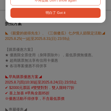
不再提醒 Don't show again
明白了 Got it
折扣方案
◣《親愛的彼得先生》、《三個傻瓜》七夕情人節限定活動◢
2025.8.25(
一)起至2025.8.31(日) 23:59止
【購票優惠方案】
★ 優惠限全票使用（身障票除外），最低票價無優惠。
★ 超商購票無法享有信用卡優惠
★ 各項專案優惠不得併享
◣早鳥購票優惠方案◢
2025.8.7(
四)10:30起至2025.8.24(日) 23:59止
✔
$2000
元票區 #雙雙對對．雙人限時77折
✔
喜上加喜 #早鳥全面85折
※優惠活動不得併享，不含最低票價
◣專屬優惠◢