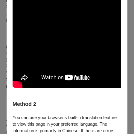
級
有
感
獻給所有在婚姻中，以及想踏入婚姻的妳和你！
｜劇情簡介｜
故事總是發生在準備踏入婚姻那一刻……
熱愛寫作的計畫控葉揚與個性樂天、著迷運動的彼得準備結
婚。愛情長跑14年的他們，原以為婚姻是甜蜜生活的開始，殊
不知卻成了最可怕的照妖鏡。
彼得的樂天成了無腦過動大直男，葉揚則從文藝作家轉生為崩
潰怨婦，從買房、結婚、蜜月到生子，太多的關卡要破、太多
的平衡要取，面對種種的婚姻危機，兩人究竟會選擇躺平放
棄，還是用愛化險為夷……?
Method 2
｜創作/製作群｜
主辦單位｜果陀百娛股份有限公司、果陀劇場
You can use your browser's built-in translation feature
原著｜葉揚
to view this page in your preferred language. The
導演｜蘇昱瑋
information is primarily in Chinese. If there are errors
編劇暨作詞｜張仰瑄