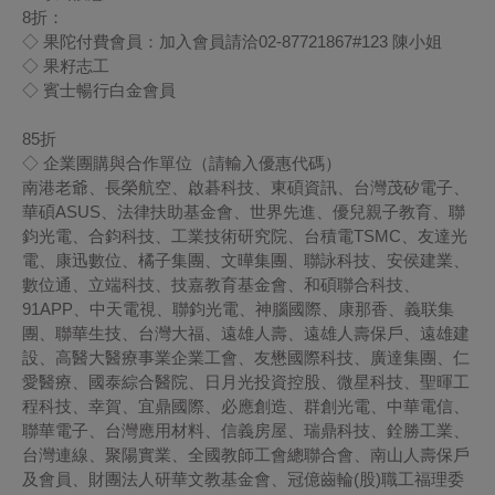
8
折：
◇ 果陀付費會員：加入會員請洽02-87721867#123 陳小姐
◇ 果籽志工
◇ 賓士暢行白金會員
85
折
◇ 企業團購與合作單位（請輸入優惠代碼）
南港老爺、長榮航空、啟碁科技、東碩資訊、台灣茂矽電子、
華碩ASUS、法律扶助基金會、世界先進、優兒親子教育、聯
鈞光電、合鈞科技、工業技術研究院、台積電TSMC、友達光
電、康迅數位、橘子集團、文曄集團、聯詠科技、安侯建業、
數位通、立端科技、技嘉教育基金會、和碩聯合科技、
91APP、中天電視、聯鈞光電、神腦國際、康那香、義联集
團、聯華生技、台灣大福、遠雄人壽、遠雄人壽保戶、遠雄建
設、高醫大醫療事業企業工會、友懋國際科技、廣達集團、仁
愛醫療、國泰綜合醫院、日月光投資控股、微星科技、聖暉工
程科技、幸賀、宜鼎國際、必應創造、群創光電、中華電信、
聯華電子、台灣應用材料、信義房屋、瑞鼎科技、銓勝工業、
台灣連線、聚陽實業、全國教師工會總聯合會、南山人壽保戶
及會員、財團法人研華文教基金會、冠億齒輪(股)職工福理委