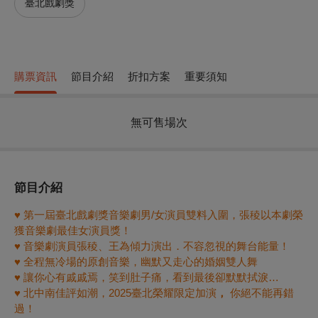
臺北戲劇獎
購票資訊
節目介紹
折扣方案
重要須知
無可售場次
節目介紹
♥
第一屆臺北戲劇獎音樂劇男
/
女演員雙料入圍，張稜以本劇榮
獲音樂劇最佳女演員獎！
♥
音樂劇演員
張稜、王為傾力演出．不容忽視的舞台能量！
♥
全程無冷場的原創音樂，幽默又走心的婚姻雙人舞
♥
讓你心有戚戚焉，笑到肚子痛，看到最後卻默默拭淚…
♥
北中南佳評如潮，
2025
臺北榮耀限定加演
，
你絕不能再錯
過！