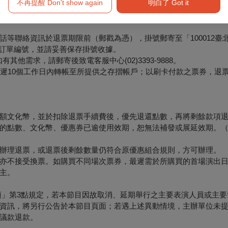
不再提醒 Don't show again
明白了 Got it
高雄四大
等聯絡資訊於退票期限前（郵戳為憑），掛號郵寄至「100012臺
票面之訂單編號，並請妥善保存掛號收據。
他需求，請郵寄後致電客服中心(02)3393-9888。
最遲10個工作日內轉帳至所提供之存摺帳戶；以刷卡付款之票券，退
額文化幣，並於扣除退票手續費後，優先退還點數，再將剩餘款項
的點數、文化幣、優惠券已逾使用效期，恕無法補發或展延效期。
辦理退票，或退票後剩餘數量仍符合原優惠組合規則，方可辦理。
亦不接受換票。如購買不同場次票券，最遲需於所購買的首場演出日
主。
項」第3點規定，若本節目因故取消、延期舉行之主要表演人員或主要
資訊，將另行公告於本節目頁面；若遇上述異動情境，主辦單位未
議款退款。