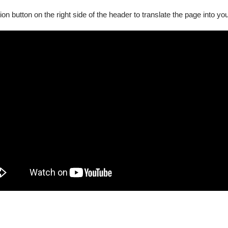
，邀請國內外優秀的編舞家，編創多種類型、多元風格的舞作，古典優美
ion button on the right side of the header to translate the page into y
小宇宙」;氣勢磅礡震撼人心武功、融合傳統典雅及民族風格的中國舞「
服裝、專業設計的燈光，真實呈現各種不同風格的舞作，給予觀眾
心障礙手冊，陪同者與身障者需同時入場