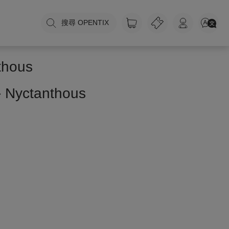
搜尋 OPENTIX
ous
- Nyctanthous