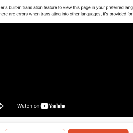
's built-in translation feature to view this page in your preferred lan
there are errors when translating into other languages, it’s provided for
新購買。
要退訂的訂單，按下「退訂單」勾選欲退項目，線上完成退訂。
必留意退票期限，提前申請。
將於3個工作日內執行退票作業。
符合退票規則，將於3個工作日內執行退票作業。
形（含換、補票及節目異動之退票），轉帳手續費恕無法一併退還。