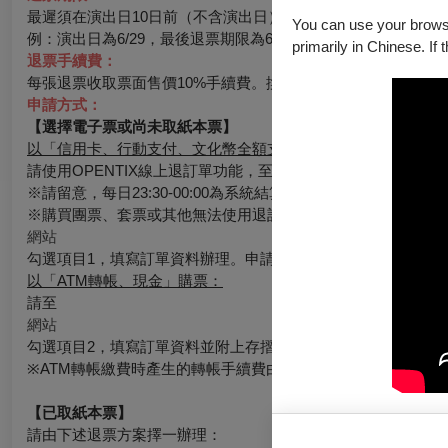
最遲須在演出日10日前（不含演出日）辦理，逾期無法受理。
You can use your browser
例：演出日為6/29，最後退票期限為6/19。
primarily in Chinese. If 
退票手續費：
每張退票收取票面售價10%手續費。換票視同退票，需退票後重
申請方式：
【選擇電子票或尚未取紙本票】
以「信用卡、行動支付、文化幣全額支付」購票：
請使用OPENTIX線上退訂單功能，至會員＞訂單紀錄＞點入
※請留意，每日23:30-00:00為系統結算期間暫停服務。請務
※購買團票、套票或其他無法使用退訂單功能時，請至
網站
勾選項目1，填寫訂單資料辦理。申請的退票如符合退票規則，
以「ATM轉帳、現金」購票：
請至
網站
勾選項目2，填寫訂單資料並附上存摺照片辦理，申請的退票如
※ATM轉帳繳費時產生的轉帳手續費由銀行收取，如有退票情
【已取紙本票】
請由下述退票方案擇一辦理：