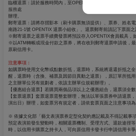
臨櫃退票：請於服務時間內，至OPENTIX臺北、臺中、臺南、
服務處
辦理。
郵寄退票：請將存摺影本（刷卡購票無須提供）、票券、姓名電話
南路21-1號 OPENTIX 退票小組收」。退票郵寄前請記下
※郵寄退票之退票手續費發票將預設存入OPENTIX會員載具，如有其
※以ATM轉帳或現金付款之票券，將在收到郵寄退票申請後，
原刷信用卡。
注意事項：
如購票時使用文化幣或點數折抵，退票時，系統將退還折抵之全
醒，退票時（含換、補票及因節目異動之退票），原訂單所抵用
之主辦單位另有規劃者，依該主辦單位規範辦理）。
【優惠組合退票】若購買兩個品項以上之優惠組合，退票須全數
【套票退票】套票退票需整套辦理，無法以單張票券申請退票，
演出日）辦理，如套票另有規定者，請依套票頁面之注意事項為
※ 依據文化部「藝文表演票券定型化契約應記載及不得記載事
預定表演前發生變動時，相關退票機制、受理方式、退款途徑等
時，以信用卡購票之持卡人，可向原信用卡發卡行申請信用卡爭