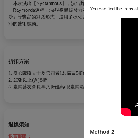
本次演出【Nyctanthous】，演出舞碼內容共計九首舞碼
You can find the translat
「Raymonda選粹」;展現身體爆發力及豐富情感的現代舞「
沙」等豐富的舞蹈形式，運用多樣化的身體技巧搭配巧思設計的
沛的藝術感動。
折扣方案
1. 身心障礙人士及陪同者1名購票5折優待，入場時應出示身
2. 20張以上(含)8折
3. 臺南藝友會員享
八折
優惠(限臺南場)
退換須知
Method 2
退票期限：