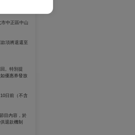
北市中正區中山
票款項將退還至
退回。特別提
（如優惠券發放
10日前（不含
節目內容，於
提供退款機制