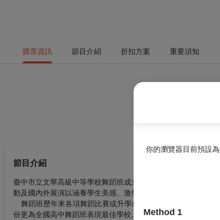
購票資訊
節目介紹
折扣方案
重要須知
你的瀏覽器目前預設為
節目介紹
臺中市立文華高級中等學校舞蹈班成立於民國80年8月，為中部
動及國內外展演以涵養學生美感、激發學生優異潛能、奠定舞蹈
舞蹈班歷年來各項舞蹈比賽或升學成績皆表現亮眼，如113學
Method 1
份更為全國高中舞蹈班表現最佳學校。