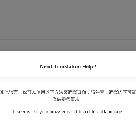
無可售場次
Need Translation Help?
其他語言。你可以使用以下方法來翻譯頁面，請注意，翻譯內容可
僅供參考使用。
It seems like your browser is set to a different language.
唯一一所擁有藝術才能資賦優異舞蹈班之市立高中，目前共有學生5
專業基礎，配合國家文化藝術發展，培育優秀舞蹈人才。
年度參加全國學生舞蹈比賽榮獲古典舞、現代舞雙特優第一名的佳績