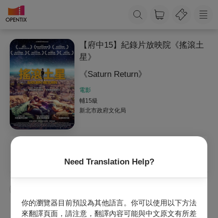
【府中15】紀錄片放映院《搖滾土
星》
《Saturn Return》
電影
輔15級
新北市政府文化局
收藏
主辦專頁
官網
Need Translation Help?
【府中15】紀錄片放映院
你的瀏覽器目前預設為其他語言。你可以使用以下方法
來翻譯頁面，請注意，翻譯內容可能與中文原文有所差