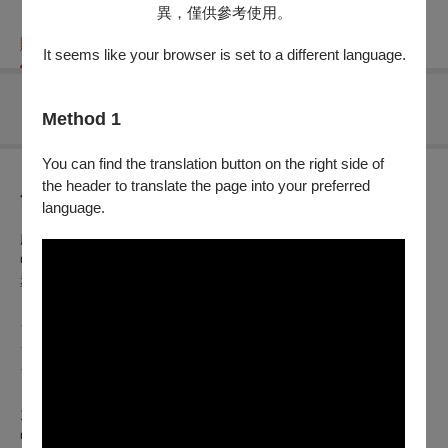
異，僅供參考使用。
購票資訊
節目介紹
折扣方案
重要須知
It seems like your browser is set to a different language.
無可售場次
Method 1
You can find the translation button on the right side of
the header to translate the page into your preferred
節目介紹
language.
劇情片
｜
2024
｜
西班牙
｜
Color
｜
HD
｜
111分鐘
｜
西班牙語
｜
中文字幕
導演：伊拿基拉克斯特、波爾羅德里奎茲
★ 2025奧斯卡最佳國際影片西班牙代表
★ 2025西班牙卡門獎最佳影片等8項大獎
★ 2024西雅圖國影際展入選
1990年代末，格拉納達的藝術與文化蓬勃發展，在這股浪潮
中，一支獨立樂團即將改變西班牙音樂界，然而，就在籌備新