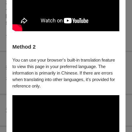
專輯之際，樂團卻陷入最低谷，樂團的存亡全繫於主唱一人，
他不僅要面對唱片公司的質疑，還得克服創作與錄製的重重難
關，這張專輯，將決定樂團的未來是奠定傳奇，還是徹底瓦
解。
分級：輔15級
Method 2
You can use your browser's built-in translation feature
to view this page in your preferred language. The
折扣方案
information is primarily in Chinese. If there are errors
本場次無任何折扣優惠
when translating into other languages, it’s provided for
reference only.
查看
退換須知