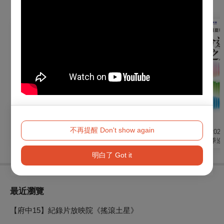
購買此節目的人，也買了...
音樂
音樂
音樂
不再提醒 Don't show again
2026《琉璃光・生命
【TCO】聽見蘇文慶
《命運之旅》202
序章》— 經典文學清
－2026/27樂季開季音
東回響樂團夏季巡
唱劇
樂會
明白了 Got it
最近瀏覽
【府中15】紀錄片放映院《搖滾土星》