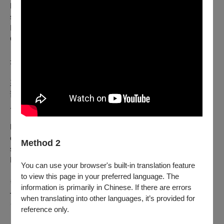
From Lebanon, with an MFA from City College of New York,
she is named one of
Filmmaker
Magazine's 25 Faces of
Independent Film in 2011, alongside collaborator Daniel
GARCIA.
丹尼爾・嘉西亞 Daniel GARCIA
來自德州，紐約大學畢業。與創作夥伴拉妮雅・阿提耶合導多
部電影，創作擴及錄像與劇集。近作《Initials S.G.》於美國翠
貝卡影展首映。
From Texas and a graduate of NYU. He co-directs films with
collaborator Rania ATTIEH, working across video and TV
Method 2
series. Their recent film
Initials S.G.
premiered at Tribeca Film
Festival.
You can use your browser's built-in translation feature
to view this page in your preferred language. The
✹˚₊· ͟͟͞͞➳ ⁌ 第𝟑𝟐屆台灣國際女性影展 ⁍ ·₊˚𖤐
information is primarily in Chinese. If there are errors
————— 𝟚𝟘𝟚𝟝.𝟙𝟘.𝟙𝟟 – 𝟙𝟘.𝟚𝟞 —————
when translating into other languages, it’s provided for
⧻⧻⧻⧻⧻⧻⩥
光點華山電影館
⩤⧻⧻⧻⧻⧻⧻
reference only.
▎追蹤女影🅕🅑｜台灣國際女性影展