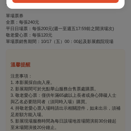
止
單場票券
全票：每張240元
平日日場票：每張200元(週一至週五17:59前之開演場次)
敬老愛心票：每張120元
單場票銷售期間：10/17（五）00：00起及影展戲院現場
溫馨提醒
注意事項：
1. 本影展採自由入座。
2. 影展期間可於光點華山服務台售票處購票。
3. 敬老愛心票：僅供年滿65歲以上長者或身心障礙人士
與乙名必要陪同者（須同時入場）購買。
4. 持敬老愛心票入場時請出示相關證件，如未出示，須補
足差額方能入場。
5. 影展現場服務時間為每日該場地首場開演前30分鐘起
至末場開演後20分鐘止。