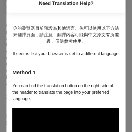
Need Translation Help?
無以名狀的連串災厄，令眾人於困惑中緩慢失序，任無形異變
蔓延。
In the peaceful town of Troy, two women named Helen live
你的瀏覽器目前預設為其他語言。你可以使用以下方法
parallel lives. One is an elderly woman who cares for a doll
來翻譯頁面，請注意，翻譯內容可能與中文原文有所差
and ignores her husband. The other is a pregnant artist, facing
異，僅供參考使用。
both hope and fear. After a meteor seemingly explodes
overhead, strange things unfold: signals glitch, gravity
It seems like your browser is set to a different language.
reverses, people vanish, and a statue floats. As reality blurs,
the two Helens drift into disorientation. Blending Greek tragedy
with small-town sci-fi,
H
. uses female experience to shape a
Method 1
haunting tale of subtle chaos, told through elliptical storytelling
and cold-toned visuals.
You can find the translation button on the right side of
the header to translate the page into your preferred
拉妮雅・阿提耶 Rania ATTIEH
language.
來自黎巴嫩，紐約市立學院藝術碩士。與創作夥伴丹尼爾・嘉
西亞一同被美國《電影人》雜誌選為2011年25位獨立電影新
秀。