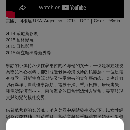
美國、阿根廷 USA, Argentina｜2014｜DCP｜Color｜96min
2014 威尼斯影展
2015 柏林影展
2015 日舞影展
2015 獨立精神獎新秀獎
寧靜的小鎮特洛伊住著兩位同名海倫的女子：一位是將娃娃視
為嬰兒悉心照料，卻對枕邊老伴冷漠以待的銀髮族；一位是懷
有身孕、對新生命既期待又怕受傷害的青年藝術家。某夜疑似
隕石爆炸，自此怪事頻頻，電波干擾、重力反轉、居民走失、
雕像漂浮河面⋯⋯。兩位海倫的日常悄然滑入異常，晃蕩於現
實與幻覺的模糊交界。
借希臘悲劇的名與魂，植入美國中產階級生活皮下，以女性經
驗為鏡像雙軸，打造懸疑、富詩意與多重解讀的另類科幻災難
片。透過留白敘事、冷調影像及不和諧音景，觀眾與角色將一
同捲入未知迷霧。不見木馬入侵，亦無末日奇觀。乍看瑣碎、