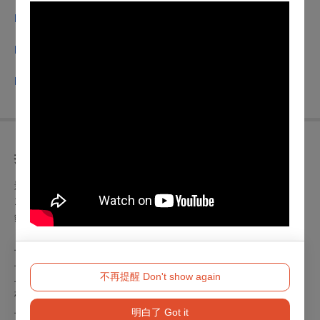
▎追蹤女影🅘🅖｜
https://www.instagram.com/wmwiff/
▎女影官網｜
http://www.wmw.org.tw/
▎更多精彩內容請見 專書電子版｜
https://reurl.cc/DOL056
折扣方案
影展套票
1,080元／套，可兌換6張電影票券
銷售期間：9/17（三）20:00起至10/16（四）23：59止
早鳥票券
早鳥全票：每張195元
不再提醒 Don't show again
早鳥日場票：每張160元 (週一至週五17:59前之開演場次)
敬老愛心票：每張120元
早鳥票銷售期間：9/17（三）20：00起至10/16（四）23：59
明白了 Got it