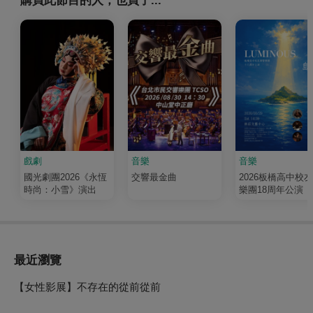
購買此節目的人，也買了...
戲劇
音樂
音樂
國光劇團2026《永恆
交響最金曲
2026板橋高中校
時尚：小雪》演出
樂團18周年公演《
輝 Luminous》
最近瀏覽
【女性影展】不存在的從前從前