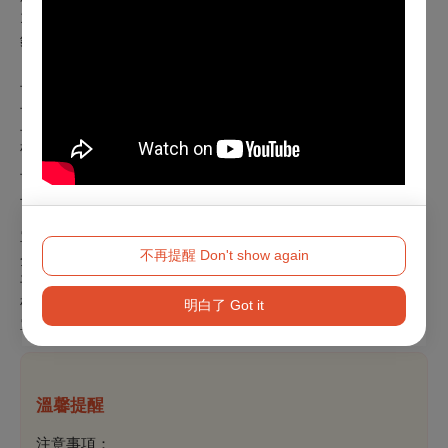
1,080元／套，可兌換6張電影票券
銷售期間：9/17（三）20:00起至10/16（四）23：59止
早鳥票券
早鳥全票：每張195元
早鳥日場票：每張160元 (週一至週五17:59前之開演場次)
敬老愛心票：每張120元
早鳥票銷售期間：9/17（三）20：00起至10/16（四）23：59
止
單場票券
不再提醒 Don't show again
全票：每張240元
平日日場票：每張200元(週一至週五17:59前之開演場次)
敬老愛心票：每張120元
明白了 Got it
單場票銷售期間：10/17（五）00：00起及影展戲院現場
溫馨提醒
注意事項：