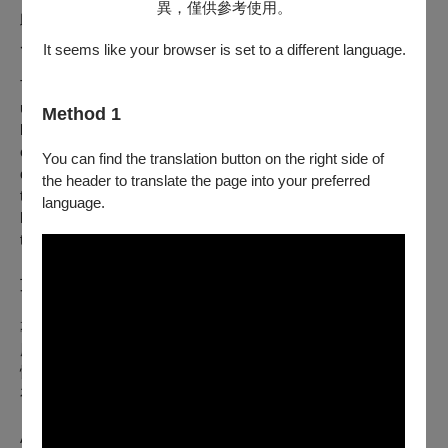
異，僅供參考使用。
助。當家園成為失落的神話，她們的記憶與故事，成為永遠的
反抗與見證。
It seems like your browser is set to a different language.
There Was, There Was Not
follows four women in the
unrecognized Republic of Artsakh as they navigate life
Method 1
between wars. What begins as a quiet reflection on post-
conflict womanhood becomes an urgent portrait of resilience,
You can find the translation button on the right side of
displacement, and loss. Their stories, shaped by war—from
the header to translate the page into your preferred
the front lines to forced exile—form a modern myth of a
language.
homeland lost, and testify to the enduring power of storytelling
to preserve it.
艾蜜莉・姆克提欽 Emily MKRTICHIAN
專職電影創作與跨領域藝術協作，創作根源於離散的家庭經
歷。其作品挖掘了西南亞與北非（SWANA）地區的個人記
憶、另類敘事與集體故事，從中建立連結與療癒的力量。《不
存在的從前從前》是她的首部記錄長片。
A filmmaker whose work explores radically personal,