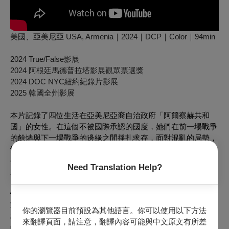
美國、亞美尼亞 USA, Armenia｜2024｜DCP｜Color｜94min
2024 True/False影展
2024 阿根廷馬德普拉塔影展觀眾票選獎
2024 DOC NYC紐約紀錄片影展
2025 韓國全州影展
本片記錄了四位生活在亞美尼亞裔自治政府「阿爾察赫共和
國」的女性。在這個不被國際承認的國度，她們在前一場戰爭
的餘燼與下一場戰爭的邊緣之間掙扎求存，面對混亂的局勢，
依然懷抱著希望，在廢墟中重建生活。本片原欲以沉靜視角觀
察戰後女性的日常，當戰火再次爆發，旋即轉變為急迫亦更顯
Need Translation Help?
親密的生命見證。
懷著奧運夢想的柔道冠軍選擇拾起槍奔赴前線；政治菁英轉為
戰地記者；獨自撫養三名女兒的排雷員在戰火中守護平民；人
你的瀏覽器目前預設為其他語言。你可以使用以下方法
權工作者在保守政權的威脅與惡意下，建立起當地唯一的婦女
來翻譯頁面，請注意，翻譯內容可能與中文原文有所差
中心協助受暴婦女，戰後持續為流離失所的女性與家庭提供協