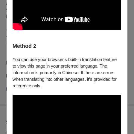
alternative archives of places and people, particularly from the
SWANA region. Her films include
Transmission
and
Motherland
.
There Was, There Was Not
is her debut feature.
✹˚₊· ͟͟͞͞➳ ⁌ 第𝟑𝟐屆台灣國際女性影展 ⁍ ·₊˚𖤐
————— 𝟚𝟘𝟚𝟝.𝟙𝟘.𝟙𝟟 – 𝟙𝟘.𝟚𝟞 —————
⧻⧻⧻⧻⧻⧻⩥
光點華山電影館
⩤⧻⧻⧻⧻⧻⧻
Method 2
▎追蹤女影🅕🅑｜台灣國際女性影展
▎追蹤女影🅘🅖｜
You can use your browser's built-in translation feature
https://www.instagram.com/wmwiff/
to view this page in your preferred language. The
▎女影官網｜
information is primarily in Chinese. If there are errors
http://www.wmw.org.tw/
when translating into other languages, it’s provided for
▎更多精彩內容請見 專書電子版｜
reference only.
https://reurl.cc/DOL056
折扣方案
影展套票