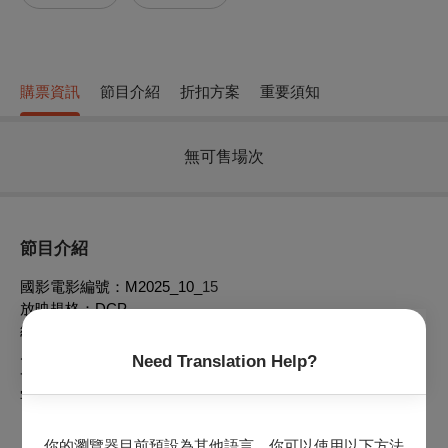
購票資訊
節目介紹
折扣方案
重要須知
無可售場次
節目介紹
國影電影編號：M2025_10_
15
放映規格：DCP
級別：輔15級
片長：92分鐘
Need Translation Help?
發音：台語
字幕：中字
▲ 影片非英語發音且無英文字幕 Non-English language film
你的瀏覽器目前預設為其他語言。你可以使用以下方法