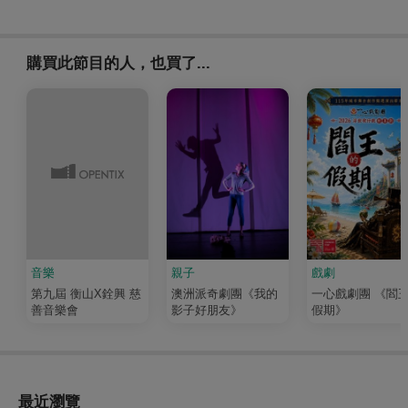
購買此節目的人，也買了...
音樂
親子
戲劇
第九屆 衡山X銓興 慈
澳洲派奇劇團《我的
一心戲劇團 《閻
善音樂會
影子好朋友》
假期》
最近瀏覽