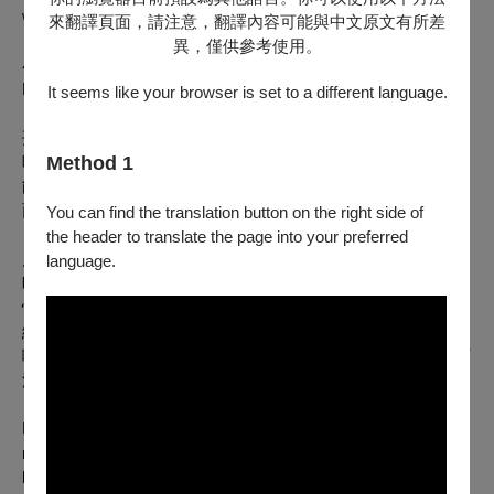
without English subtitles.
來翻譯頁面，請注意，翻譯內容可能與中文原文有所差
異，僅供參考使用。
小林悟 KOBAYASHI Satoru｜台灣 Taiwan｜1971｜DCP｜
B&W｜92min
It seems like your browser is set to a different language.
孫
田水結婚兩三年，新婚時期恩愛甜蜜，但近來他業務繁忙無
暇「巡田水」，冷落了太太，她懷疑先生是「六點半」性無
Method 1
能，準備一連串補陽大作戰。豈料這些招式都沒用，難道是外
面有女人！？鄰居葉太太再獻一計，一定要讓田水正視豔妻！
You can find the translation button on the right side of
the header to translate the page into your preferred
片名「孫田水」既是人名，台語Sûn-Tshân-tsuí也帶有雙關性
language.
暗示，片名即點出性喜劇特質。本片為
日本粉紅電影先
驅
小林
悟的台語異色作品，更找來「粉紅電影女王」松井康子跨海擔
綱女主角，與老牌諧星脫線飾演夫妻。全片黃色雙關、俚語比
喻源源不絕，1968年拍竣後送檢多次仍因「對白及動作極為下
流淫穢」遭禁，直到1971年重新送檢才獲得准演執照。
For a few years, Tshan-tsui and his wife enjoyed a loving
marriage. However, Tshan-tsui’s recent long hours at work
have left his wife feeling neglected. Suspecting he might be