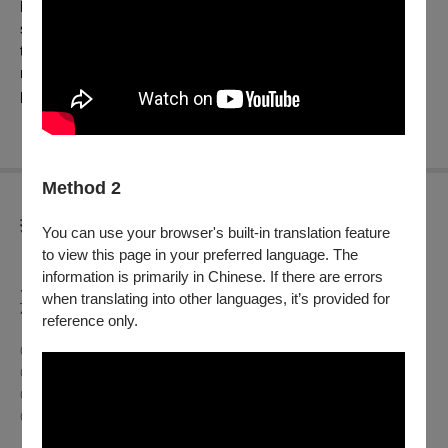
having trouble in the bedroom, she embarks on a series of
strategies to boost his virility. But when all her efforts fail, her
thoughts turn to the possibility of another woman. Her
neighbor, Mrs.Iap, offers one last piece of advice—a surefire
plan to make Tshan-tsui pay attention to his gorgeous wife!
Method 2
折扣方案
You can use your browser's built-in translation feature
to view this page in your preferred language. The
【文化幣使用及相關活動說明】
information is primarily in Chinese. If there are errors
凡持文化幣APP購買本中心電影票券，可享會員優惠價（僅限
when translating into other languages, it’s provided for
於 OPENTIX 網站與 App 線上折抵，實體交易不適用）。
reference only.
◎ 全票｜220元／張
◎ TFAI會員票｜學生票 180元／張
◎ 孩童票｜敬老票 110元／張
◎ 身心障礙票｜本場次設有身心障礙席次可免費索取