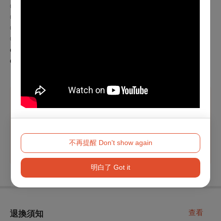
◎ General: NTD 220/Ticket
◎ TFAI Member or Student: NTD 180/Ticket
◎ Child or Senior Citizen: NTD 110/Ticket
◎ Person with Disability: Free tickets available for the TFAI
organized screenings, please call (02)8522-8000 for more
detail.
溫馨提醒
購票如有任何問題，請洽國家電影
及視聽文化中心
(02)8522-8000 #3312~3313
不再提醒 Don't show again
明白了 Got it
查看
退換須知