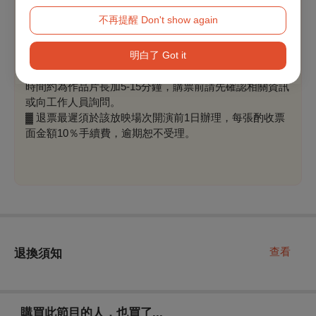
溫馨提醒
不再提醒 Don't show again
▓ 因孩童視力尚在發展關鍵期，普遍級節目需7歲且身高
滿130公分以上孩童方可入場。
明白了 Got it
▓ 節目片長不包含觀影前指引說明及設備配戴時間，體驗
時間約為作品片長加5-15分鐘，購票前請先確認相關資訊
或向工作人員詢問。
▓ 退票最遲須於該放映場次開演前1日辦理，每張酌收票
面金額10％手續費，逾期恕不受理。
查看
退換須知
購買此節目的人，也買了...