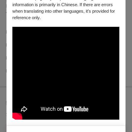
information is primarily in Chinese. If there are errors
𝗞𝗮𝗼𝗵𝘀𝗶𝘂𝗻𝗴𝗙𝗶𝗹𝗺𝗙𝗲𝘀𝘁𝗶𝘃𝗮𝗹
when translating into other languages, it’s provided for
━━━━━━━━━━━━━━━
reference only.
✶影展放映 ​​​𝟭𝟬.𝟭𝟬-𝟭𝟬.𝟮𝟲
✶官方網站 ​​​
https://www.kff.tw
✶ IG雄精彩 ​​​
https://pse.is/kffig
✶ Facebook ​
https://pse.is/kffb
✶ YouTube ​​​
https://pse.is/kffyt
折扣方案
免費索票，無另折扣