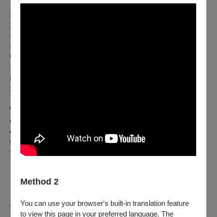
吳德淳導演畢業於美國紐約大學視覺藝術研究所，早期作品多
於美術館展出，並曾在紐約皇后美術館亮相。
後來將創作重心轉向動畫與 VR 領域，作品題材多取材於個人
生命經歷與環境省思。吳導演的作品多次入選台北電影節，其
中動畫短片《簡單作業》入圍金馬獎最佳創作短片，而《海角
天涯》更榮獲第58屆金馬獎最佳動畫短片殊榮。
此外， VR 作品也屢獲肯定，曾在義大利國家博物館及世界各
地重要的美術館與電影節中展演。
Wu De-Chuen, a graduate of NYU's School of Visual Arts,
creates animation and VR works rooted in personal
experience. His films have screened at major museums and
won awards including the Golden Horse for Best Animated
Short.
Method 2
You can use your browser's built-in translation feature
━━━━━━━━━━━━━━━
to view this page in your preferred language. The
𝟮𝟬𝟮𝟱高雄電影節 ✖極度免疫