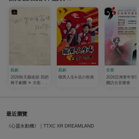
戲劇
戲劇
音樂
2026秋天藝術節 四把
職男人生4-笑の祭典
2026亞洲青年管
椅子劇團 ✕ 大衛．吉
團訪台音樂會
塞森《如果我有寫信
給你》
最近瀏覽
《心靈永動機》｜TTXC XR DREAMLAND