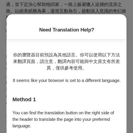
遇，並下定決心幫助牠回家，一路上躲避獵人追捕的流浪之
旅。以絕美紙雕為幕，凝視互動為引，啟動深入意識的奇幻旅
程。起初，靜默林木因目光而甦醒，卻喚來潛伏蛇影。凝視，
既可化作守護之盾，亦可轉為傷人之刃，最終令玩家不敢再度
Need Translation Help?
睜眼。直至萬籟俱寂，落花依水流轉，匯聚為幽美的意識之
海，緩緩淹沒心神，我們方才領悟：幻滅虛空之中，亦藏心靈
重生契機。
你的瀏覽器目前預設為其他語言。你可以使用以下方法
Poems of Life follows a tin boy who meets a colorful bird in a
來翻譯頁面，請注意，翻譯內容可能與中文原文有所差
ruined world and helps it return home while evading hunters.
異，僅供參考使用。
With paper-style visuals and eye-tracking interaction, players
awaken a silent forest—but also attract hidden threats. Gaze
It seems like your browser is set to a different language.
becomes both shield and weapon, until its power overwhelms.
In stillness, drifting petals reveal a dreamlike sea of
consciousness, where even in darkness, a new beginning
Method 1
awaits.
You can find the translation button on the right side of
吳德淳 Wu De-chuen
the header to translate the page into your preferred
簡單映相 Mandala Films
language.
永威電視製作股份有限公司 Longwell TV Production Co. Ltd.