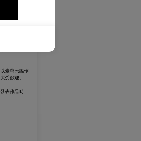
比賽優勝獎。
一志願國立臺灣
。在校時成績優
譽會員。其後進入紐
長以臺灣民謠作
是大受歡迎。
。發表作品時，