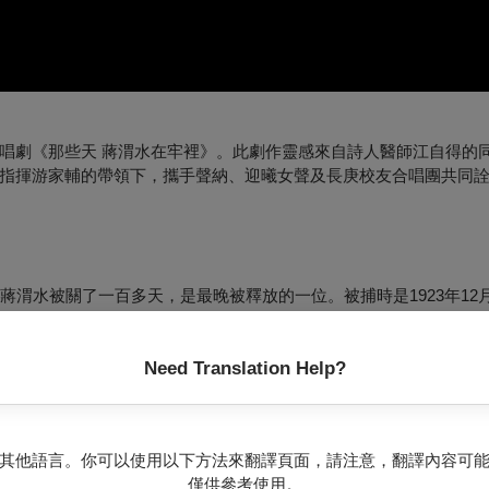
唱劇《那些天 蔣渭水在牢裡》。此劇作靈感來自詩人醫師江自得的
指揮游家輔的帶領下，攜手聲納、迎曦女聲及長庚校友合唱團共同
渭水被關了一百多天，是最晚被釋放的一位。被捕時是1923年12月
獄卒責打囚徒的聲音、陰暗中渴望太陽、想念「大稻埕」、想起惦念
Need Translation Help?
身為蔣渭水，以十四行詩的格式重寫獄中日記，寫成15首抒情敘事的
芳明和阮美慧教授的導讀，跨越時空的走入蔣渭水先生和江自得醫師的
其他語言。你可以使用以下方法來翻譯頁面，請注意，翻譯內容可
文化基金會」還無能為力舉辦大規模的演唱會，因此先以室內合唱團
僅供參考使用。
27位團員）在中山堂演唱發表。2011年青如再重新譜寫管弦樂與大合