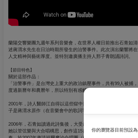
蘭陽交響樂團九週年系列音樂會，在世界人權日前推出石青如清
述蔣渭水先生在日治時期所發生的治警事件。此次演出蘭響將在
人文精神與藝術厚度。並特別邀廣播主持人邢子青朗誦詩詞。
【節目特色】
關於這部作品：
「治警事件」是台灣史上重大的政治鎮壓事件，共有99人被捕，蔣
度過新曆年和農曆年，所以特別有感觸──同志不能相見、聽到
2001年，詩人醫師江自得以這些獄中日記為主軸，彷彿自己化
子是蔣渭水原作（在音樂會中的歌詞字幕會標示出來）。
2006年，石青如讀過此詩集後，大受感動，她再仔細研讀陳
你的瀏覽器目前預設為
她以管弦樂與大合唱構思，創作這15首音樂，但當時「蔣渭水
奏，於2007年邀請福爾摩沙合唱團（蘇慶俊指揮、蔡昱姍伴奏，