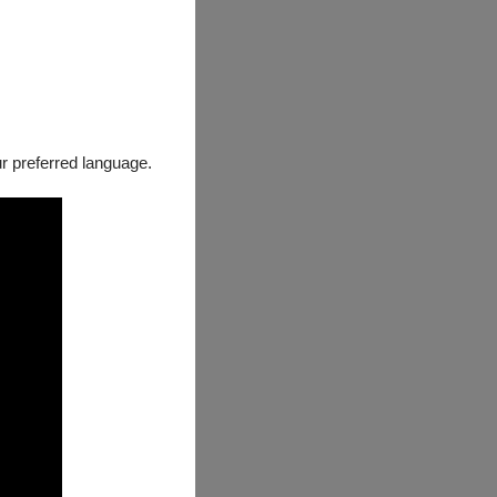
唱劇《那些天，
為「神劇」和
有劇情、有人
our preferred language.
台音樂會」。