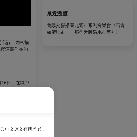
最近瀏覽
蘭陽交響樂團九週年系列音樂會《石青
如清唱劇——那些天蔣渭水在牢裡》
同名詩，內容描
詮釋這部作品的
16日，在獄中
的名字。
詩，詩中多處句
生命旅程。最初
能與中文原文有所差異，
的形式，鋼琴伴
唱版本。2014