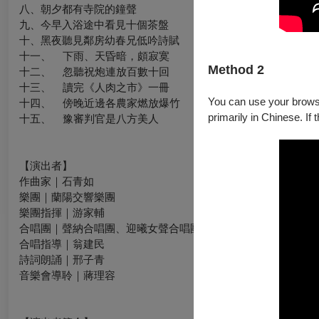
八、朝夕都有寺院的鐘聲
九、今早入浴途中看見十個茶盤
十、黑夜聽見鄰房幼春兄低吟詩賦
十一、 下雨、天昏暗，頗寂寞
Method 2
十二、 忽聽祝炮連放百數十回
十三、 讀完《人肉之市》一冊
You can use your browser
十四、 傍晚近邊各農家燃放爆竹
primarily in Chinese. If 
十五、 豫審判官是八方美人
【演出者】
作曲家｜石青如
樂團｜蘭陽交響樂團
樂團指揮｜游家輔
合唱團｜聲納合唱團、迎曦女聲合唱團、長庚校友合唱團
合唱指導｜翁建民
詩詞朗誦｜邢子青
音樂會導聆｜蔣理容