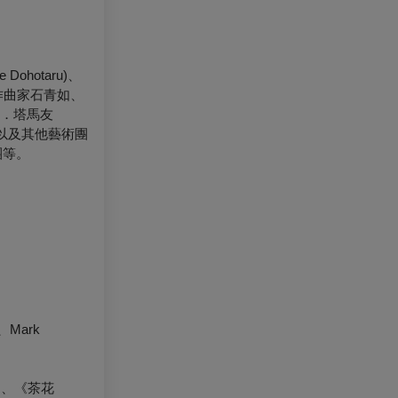
hotaru)、
作曲家石青如、
馬可．塔馬友
；以及其他藝術團
團等。
、Mark
》、《茶花