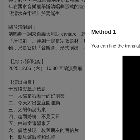
年在國家音樂廳舉辦清唱劇形式的首演，邱君強指揮，舞台上有
蔣渭水在牢裡》於焉誕生。
關於清唱劇：
Method 1
清唱劇一詞來自義大利語 cantare，就是「歌曲」的意思，
「清唱劇」。神劇一定是宗教題材，規模通常較壯大；而描寫田
You can find the translat
物，只是它以「音樂會」形式演出，不是歌劇那樣，有舞台、燈
【演出時間地點】
2025.12.06（六） 19:30 宜蘭演藝廳
【演出曲⽬】
十五段樂章之標題
一、太陽是我唯一的好朋友
二、今天才出去庭園運動
三、太陽仍沒出來
四、超雨紛紛，不見天日
五、由鐵窗遠望東天
六、偶然發現一枚舊朋友的明信片
七、聽見鑼鼓聲和炮聲