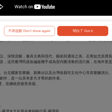
接觸鋼琴；十三歲以鋼琴獨奏曲《冰上之舞》獲J.O.C.兒童創作
二度作曲比賽冠軍、二度台灣區鋼琴比賽優勝等，並以榜首考取第
不再提醒 Don't show again
明白了 Got it
赴美深造進入波士頓大學研究所，以作曲及鋼琴雙主修獲音樂碩士學位
榮膺The Society of Pi Kappa Lambda 遴選為榮
泛、深情流暢，兼具古典與現代、藝術與通俗之美。石青如尤其擅
及，這些臺灣民謠改編版幾乎成為室內樂演奏的流行曲，在海外更
、台北國家音樂廳、新舞台以及台灣各縣市文化中心等音樂廳演出
託創作，是一位具有多方才華的創作者。
獎，至總統府接受表揚。
長
 蔣渭水文化基金會副執行長 蔣理容