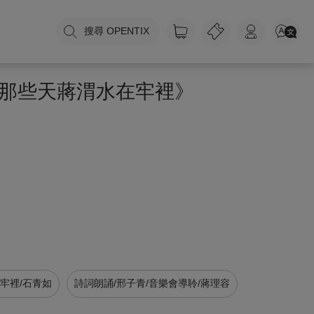
搜尋 OPENTIX
那些天蔣渭水在牢裡》
牢裡/石青如
詩詞朗誦/邢子青/音樂會導聆/蔣理容