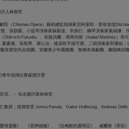
樂評人林衡哲
inau Opera）藝術總監指揮家尼柯萊耶・督侯達儒(Nicolae Do
揮家李振聲、張顥嚴、小提琴演奏家蘇顯達、衣慎行、鋼琴演奏家葉綠娜、
chi Fukuda）、依薩貝爾．瑪蒂內斯（Isabel Martinez）
葉展毓、夏慶儀、張殷齊、羅心汝、搖滾歌手姚可傑、二胡演奏家郭珊如
、宜蘭美聲室內合唱團、宜蘭青少年國樂團、無獨有偶劇團、蘭陽舞蹈
CO青年指揮比賽媒體評委
呈現」
－ 知名樂評家林衡哲
orma Panula、Gabor Hollerung、Andreas Delfs
愛情靈藥》、《冒牌婚姻》、《拉梅默的露琪亞》、威爾第《弄臣