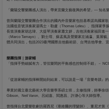
「蘭陽交響樂團感人演出，帶來宜蘭文藝復興的希望」— 知名
曾與蘭陽交響樂團合作演出的國內外音樂家包括基希諾烏國家歌劇院（Chis
法國低音號演奏家湯瑪士・勒盧（Thomas Leleu）、指
長笛演奏家胡志瑋、大提琴演奏家蕭文妍，吉他演奏家福田進一（Shih-i
（Marco Tamayo）、劉士堉、蘇孟風及聲樂家左涵瀛、
體共同演出，包括2023臺灣國際吉他藝術節、台灣吉他學會
樂團指揮｜游家輔
「指揮手勢細膩有力，管弦樂間的平衡感也控制得不錯」
－ N
「從游家輔的指揮棒開始到結束，可以說是一場『音樂奇蹟』的
畢業於國立臺北藝術大學音樂學系碩士班，主修指揮，師事徐頌仁教授；指揮曾受 J
Gibson、Neil Varon、呂紹嘉、閻惠昌、許瀞心等大師指導。
曾指揮台北愛樂歌劇坊羅西尼《塞維爾的理髮師》、董尼才第《