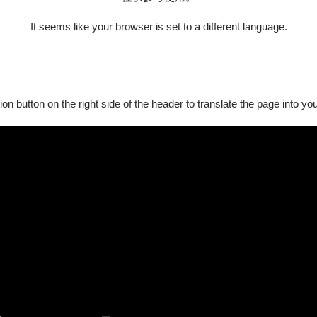
120人的台北愛樂合唱團以及二管編制的台北愛樂青年管弦樂團。清
It seems like your browser is set to a different language.
最早是一種聲樂套曲，由數首獨唱穿插在合唱曲組成，依主題的差異區分
園、情感、人文的世俗題材則被歸類為清唱劇。清唱劇，有故事、
ion button on the right side of the header to translate the page into y
光、布景，和演員的粉墨登場；清唱劇是「大合唱與交響樂團的舞