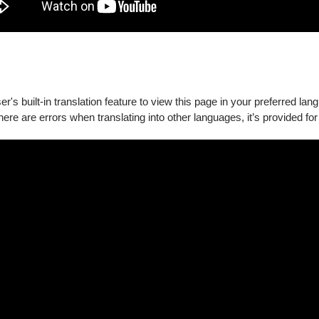
's built-in translation feature to view this page in your preferred lan
there are errors when translating into other languages, it’s provided for