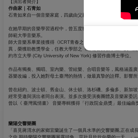
【演出者簡介】
作曲家｜石青如
石青如來自一個音樂家庭，四歲由父親啟蒙學習小提琴，七歲開始
在她早期的音樂學習過程中，曾五度獲得高雄市鋼琴比賽冠軍、
師範大學音樂系。
師大音樂系畢業後獲得《ICRT青春之星》音樂獎學金；其後
異，榮獲助教獎學金，任教大學部之《基礎音樂教學法》及《鍵盤和聲學》。並
約市立大學 (City University of New York) 修習作曲博士學位。
作品有獨奏、獨唱、室內樂、管絃樂、合唱音樂等，風格涵蓋廣
器樂改編，投入她對母土臺灣的熱情，做最真摯的詮釋。影響所
曾在紐約、波士頓、舊金山、休士頓、洛杉磯、多倫多、新加坡
經常受邀與演出者同台表演。並多次接受演奏團體及音樂家委
曾以《 臺灣風情畫》 音樂專輯獲得「行政院金鼎獎」最佳編曲
蘭陽交響樂團
「喜見蔣渭水的家鄉宜蘭誕生了一個具水準的交響樂團,正在成
之中,期待蘭陽交響樂團展露頭角、茁壯且欣欣向榮的一天。」—