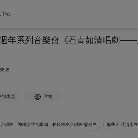
助中心
週年系列音樂會《石青如清唱劇——
6638
主辦專頁
官網
納合唱團、迎曦女聲合唱團、長庚校友合唱團/翁健民
那些天 蔣渭水在